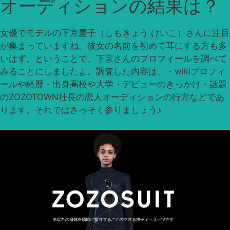
オーディションの結果は？
女優でモデルの下京慶子（しもきょう けいこ）さんに注目
が集まっていますね。彼女の名前を初めて耳にする方も多
いはず。ということで、下京さんのプロフィールを調べて
みることにしましたよ。調査した内容は、・wikiプロフィ
ールや経歴・出身高校や大学・デビューのきっかけ・話題
のZOZOTOWN社長の恋人オーディションの行方などであ
ります。それではさっそく参りましょう♪