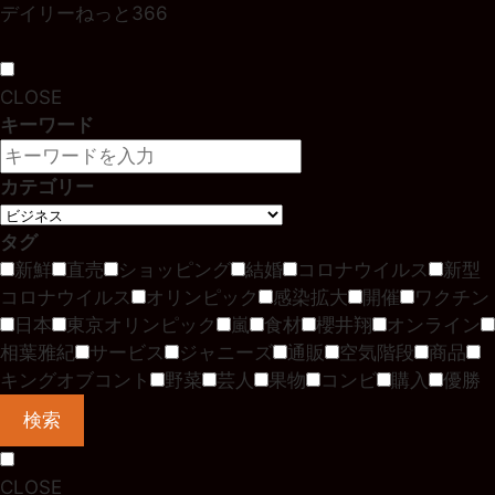
デイリーねっと366
CLOSE
キーワード
カテゴリー
タグ
新鮮
直売
ショッピング
結婚
コロナウイルス
新型
コロナウイルス
オリンピック
感染拡大
開催
ワクチン
日本
東京オリンピック
嵐
食材
櫻井翔
オンライン
相葉雅紀
サービス
ジャニーズ
通販
空気階段
商品
キングオブコント
野菜
芸人
果物
コンビ
購入
優勝
検索
CLOSE