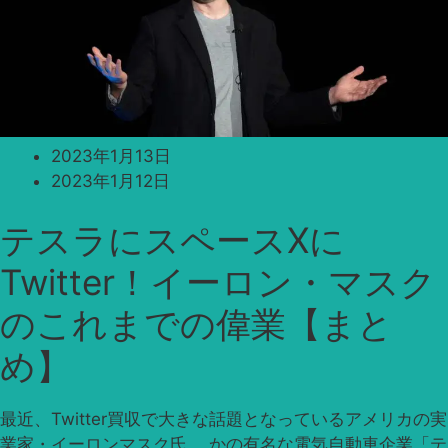
2023年1月13日
2023年1月12日
テスラにスペースXに
Twitter！イーロン・マスク
のこれまでの偉業【まと
め】
最近、Twitter買収で大きな話題となっているアメリカの実
業家・イーロンマスク氏。 かの有名な電気自動車企業「テ