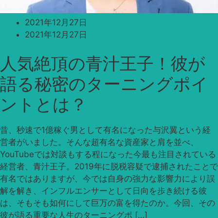
2021年12月27日
2021年12月27日
人気絶頂の青汁王子！彼が
語る秘密のターニングポイ
ントとは？
昔、秒速で1億稼ぐ男として有名になった与沢翼という経
営者がいました。そんな超有名な資産家と肩を並べ、
YouTubeでは対談もする程になった今最も注目されている
経営者、青汁王子。2019年に脱税容疑で逮捕されたことで
有名ではありますが、今では自身の強力な影響力により誤
解を解き、インフルエンサーとして日向を歩き続ける彼
は、そもそも如何にして巨万の富を得たのか。今回、その
彼が語る重要な人生のターニングポ […]