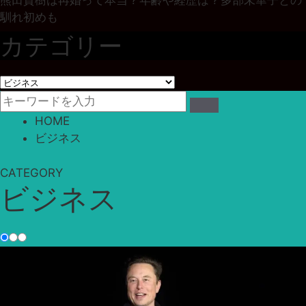
馴れ初めも
カテゴリー
カ
テ
ゴ
HOME
リ
ビジネス
ー
CATEGORY
ビジネス