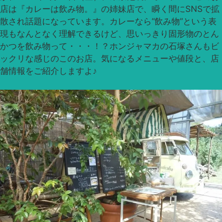
店は『カレーは飲み物。』の姉妹店で、瞬く間にSNSで拡
散され話題になっています。カレーなら“飲み物”という表
現もなんとなく理解できるけど、思いっきり固形物のとん
かつを飲み物って・・・！？ホンジャマカの石塚さんもビ
ックリな感じのこのお店。気になるメニューや値段と、店
舗情報をご紹介しますよ♪