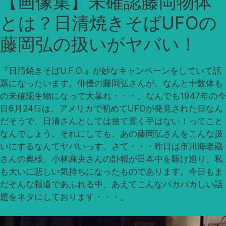
【画像集】未確認藤岡物体
とは？日清焼きそばUFOの
藤岡弘の扱いがヤバい！
『日清焼きそばU.F.O.』が妙なキャンペーンをしていて話
題になったいます。俳優の藤岡弘さんが、なんと十数体も
の未確認生物になって大暴れ・・・。なんでも1947年の今
日6月24日は、アメリカで初めてUFOが発見された日なん
だそうで、日清さんとしては捨て置く手はない！ってこと
なんでしょう。それにしても、あの藤岡弘さんをこんな扱
いにするなんてヤバいっす。さて・・・昨日は市川海老蔵
さんの奥様、小林麻央さんの訃報が日本中を駆け巡り、私
も大いに悲しい気持ちになったものであります。今日もま
だそんな報道であふれる中、あえてこんなバカバカしい話
題をネタにしております・・・。