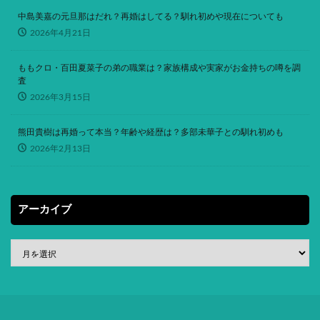
中島美嘉の元旦那はだれ？再婚はしてる？馴れ初めや現在についても
2026年4月21日
ももクロ・百田夏菜子の弟の職業は？家族構成や実家がお金持ちの噂を調
査
2026年3月15日
熊田貴樹は再婚って本当？年齢や経歴は？多部未華子との馴れ初めも
2026年2月13日
アーカイブ