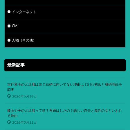
インターネット
CM
人物（その他）
最新記事
吉行和子の元旦那は誰？結婚に向いてない理由は？馴れ初めと離婚理由を
調査
2026年6月18日
藤あや子の元旦那って誰？再婚はしたの？悲しい過去と魔性の女といわれ
る理由
2026年5月11日