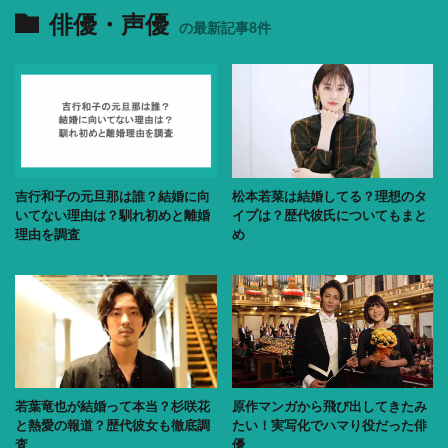
俳優・声優
の最新記事8件
吉行和子の元旦那は誰？結婚に向
松本若菜は結婚してる？理想のタ
いてない理由は？馴れ初めと離婚
イプは？歴代彼氏についてもまと
理由を調査
め
若葉竜也が結婚って本当？杉咲花
原作マンガから飛び出してきたみ
と熱愛の報道？歴代彼女も徹底調
たい！実写化でハマり役だった俳
査
優