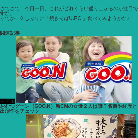
さてさて、今日一日、これがどれくらい盛り上がるのか注目で
すな。
ってか、久しぶりに「焼きそばU.F.O.」食べてみようかな♪
関連記事
モデル
おむつグーン（GOO.N）新CMの女優２人は誰？名前や経歴と
出演作をチェック