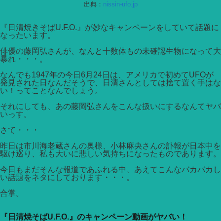
出典：
nissin-ufo.jp
『日清焼きそばU.F.O.』が妙なキャンペーンをしていて話題に
なったいます。
俳優の藤岡弘さんが、なんと十数体もの未確認生物になって大
暴れ・・・。
なんでも1947年の今日6月24日は、アメリカで初めてUFOが
発見された日なんだそうで、日清さんとしては捨て置く手はな
い！ってことなんでしょう。
それにしても、あの藤岡弘さんをこんな扱いにするなんてヤバ
いっす。
さて・・・
昨日は市川海老蔵さんの奥様、小林麻央さんの訃報が日本中を
駆け巡り、私も大いに悲しい気持ちになったものであります。
今日もまだそんな報道であふれる中、あえてこんなバカバカし
い話題をネタにしております・・・。
合掌。
『日清焼そばU.F.O.』のキャンペーン動画がヤバい！