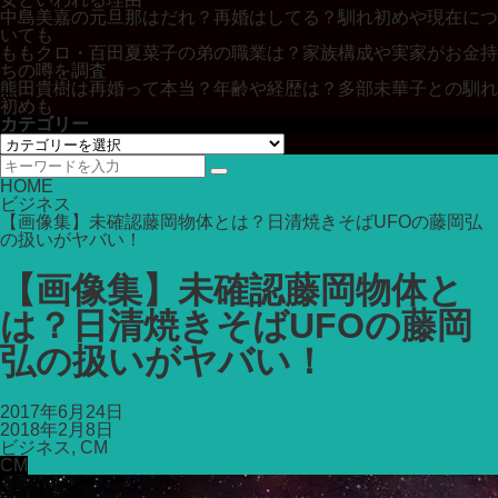
中島美嘉の元旦那はだれ？再婚はしてる？馴れ初めや現在につ
いても
ももクロ・百田夏菜子の弟の職業は？家族構成や実家がお金持
ちの噂を調査
熊田貴樹は再婚って本当？年齢や経歴は？多部未華子との馴れ
初めも
カテゴリー
カ
テ
ゴ
HOME
リ
ビジネス
ー
【画像集】未確認藤岡物体とは？日清焼きそばUFOの藤岡弘
の扱いがヤバい！
【画像集】未確認藤岡物体と
は？日清焼きそばUFOの藤岡
弘の扱いがヤバい！
2017年6月24日
2018年2月8日
ビジネス
,
CM
CM