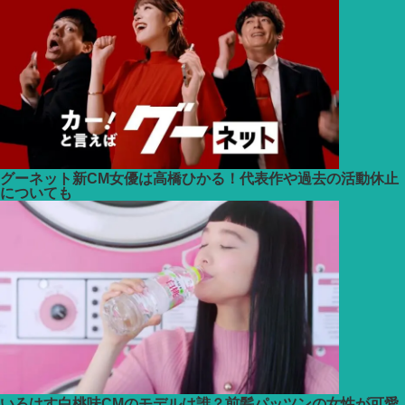
ブ
グーネット新CM女優は高橋ひかる！代表作や過去の活動休止
についても
いろはす白桃味CMのモデルは誰？前髪パッツンの女性が可愛