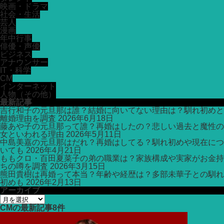
映画・ドラマ
社会・生活
芸人
漫画
年中行事
俳優・声優
ビジネス
アナウンサー
IT・科学
CM
インターネット
人物（その他）
最新記事
吉行和子の元旦那は誰？結婚に向いてない理由は？馴れ初めと
離婚理由を調査
2026年6月18日
藤あや子の元旦那って誰？再婚はしたの？悲しい過去と魔性の
女といわれる理由
2026年5月11日
中島美嘉の元旦那はだれ？再婚はしてる？馴れ初めや現在につ
いても
2026年4月21日
ももクロ・百田夏菜子の弟の職業は？家族構成や実家がお金持
ちの噂を調査
2026年3月15日
熊田貴樹は再婚って本当？年齢や経歴は？多部未華子との馴れ
初めも
2026年2月13日
アーカイブ
ア
ー
CM
の最新記事8件
カ
イ