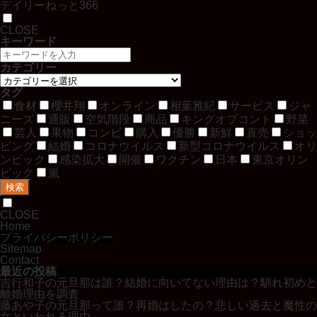
デイリーねっと366
CLOSE
キーワード
カテゴリー
タグ
食材
櫻井翔
オンライン
相葉雅紀
サービス
ジャ
ニーズ
通販
空気階段
商品
キングオブコント
野菜
芸人
果物
コンビ
購入
優勝
新鮮
直売
ショッ
ピング
結婚
コロナウイルス
新型コロナウイルス
オリ
ンピック
感染拡大
開催
ワクチン
日本
東京オリン
ピック
嵐
検索
CLOSE
Home
プライバシーポリシー
Sitemap
Contact
最近の投稿
吉行和子の元旦那は誰？結婚に向いてない理由は？馴れ初めと
離婚理由を調査
藤あや子の元旦那って誰？再婚はしたの？悲しい過去と魔性の
女といわれる理由