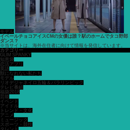
モデル
イベールチョコアイスCMの女優は誰？駅のホームでタコ野郎
ダンス？
※
当サイトは、海外在住者に向けて情報を発信しています。
カテゴリー
GLIM SPANKY
知恵袋
恋活アプリ
英語
獣になれない私たち
モデル
リオデジャネイロ五輪＆パラリンピック
テレビ番組
福袋2018
芸能
イベント
アイドル
トレンド・文化
アニメ
ミュージック
スポーツ・競技
タレント