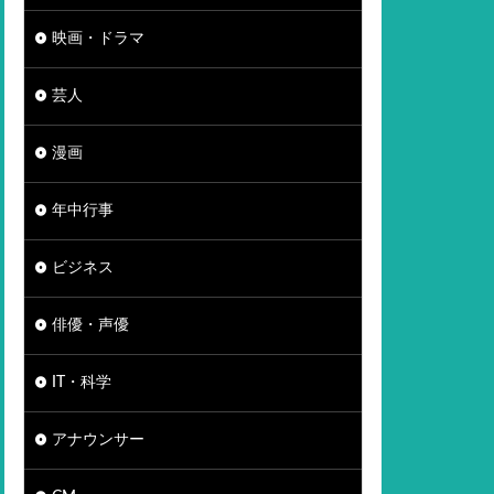
映画・ドラマ
芸人
漫画
年中行事
ビジネス
俳優・声優
IT・科学
アナウンサー