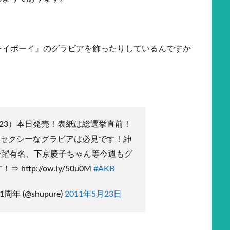
レイボーイ』のグラビアを飾ったりしているんですか
.23）本日発売！表紙は総選挙直前！
！黒セクシーなグラビアは必見です！紳
一躍有名、下京慶子ちゃん等今週もグ
http://ow.ly/50u0M
#AKB
年 (@shupure)
2011年5月23日