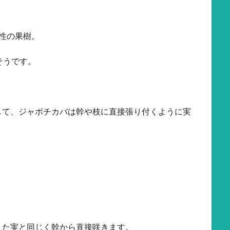
性の果樹。
そうです。
して、ジャボチカバは幹や枝に直接張り付くように実
また実と同じく幹から直接咲きます。