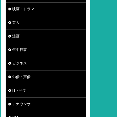
映画・ドラマ
芸人
漫画
年中行事
ビジネス
俳優・声優
IT・科学
アナウンサー