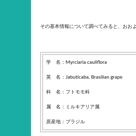
その基本情報について調べてみると、おお
学 名：Myrciaria cauliflora
英 名：Jabuticaba, Brasilian grape
科 名：フトモモ科
属 名：ミルキアリア属
原産地：ブラジル