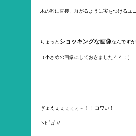
木の幹に直接、群がるように実をつけるユ
ショッキングな画像
ちょっと
なんですが
（小さめの画像にしておきました＾＾；）
ぎょえぇぇぇぇぇ～！！ コワい！
ヽ(; ﾟдﾟ)ﾉ