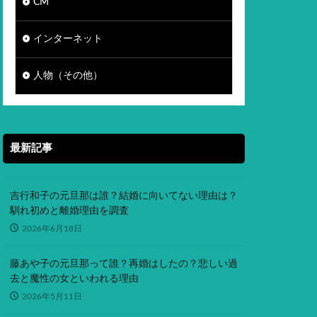
CM
インターネット
人物（その他）
最新記事
吉行和子の元旦那は誰？結婚に向いてない理由は？
馴れ初めと離婚理由を調査
2026年6月18日
藤あや子の元旦那って誰？再婚はしたの？悲しい過
去と魔性の女といわれる理由
2026年5月11日