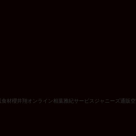
嵐
食材
櫻井翔
オンライン
相葉雅紀
サービス
ジャニーズ
通販
空