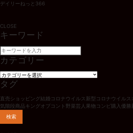
デイリーねっと366
CLOSE
キーワード
カテゴリー
タグ
直売
ショッピング
結婚
コロナウイルス
新型コロナウイルス
気階段
商品
キングオブコント
野菜
芸人
果物
コンビ
購入
優勝
検索