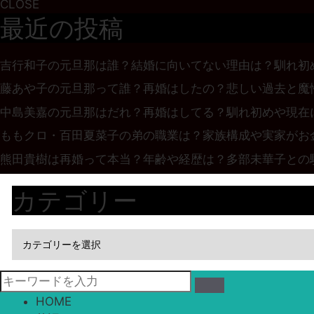
CLOSE
最近の投稿
吉行和子の元旦那は誰？結婚に向いてない理由は？馴れ初
藤あや子の元旦那って誰？再婚はしたの？悲しい過去と魔
中島美嘉の元旦那はだれ？再婚はしてる？馴れ初めや現在
ももクロ・百田夏菜子の弟の職業は？家族構成や実家がお
熊田貴樹は再婚って本当？年齢や経歴は？多部未華子との
カテゴリー
HOME