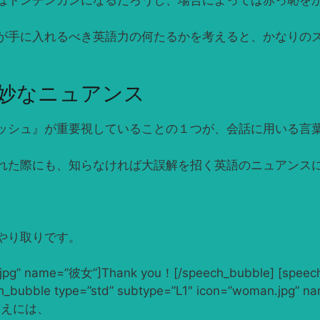
はトンチンカンになるだろうし、場合によっては赤っ恥を
が手に入れるべき英語力の何たるかを考えると、かなりの
妙なニュアンス
ッシュ』が重要視していることの１つが、会話に用いる言
れた際にも、知らなければ大誤解を招く英語のニュアンス
やり取りです。
jpg” name=”彼女”]Thank you！[/speech_bubble] [speech_b
eech_bubble type=”std” subtype=”L1″ icon=”woman.
け答えには、