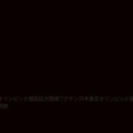
オリンピック
感染拡大
開催
ワクチン
日本
東京オリンピック
新鮮