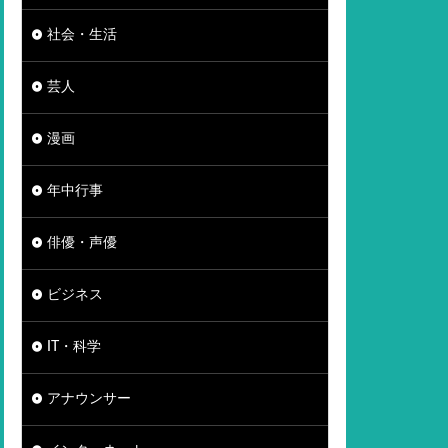
社会・生活
芸人
漫画
年中行事
俳優・声優
ビジネス
IT・科学
アナウンサー