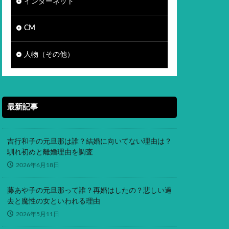
インターネット
CM
人物（その他）
最新記事
吉行和子の元旦那は誰？結婚に向いてない理由は？
馴れ初めと離婚理由を調査
2026年6月18日
藤あや子の元旦那って誰？再婚はしたの？悲しい過
去と魔性の女といわれる理由
2026年5月11日