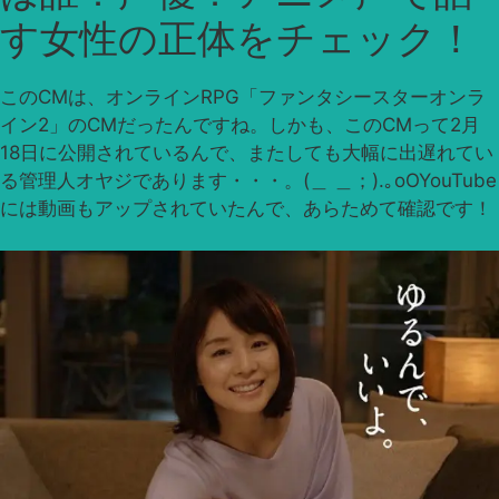
す女性の正体をチェック！
このCMは、オンラインRPG「ファンタシースターオンラ
イン2」のCMだったんですね。しかも、このCMって2月
18日に公開されているんで、またしても大幅に出遅れてい
る管理人オヤジであります・・・。(＿ ＿；).｡oOYouTube
には動画もアップされていたんで、あらためて確認です！