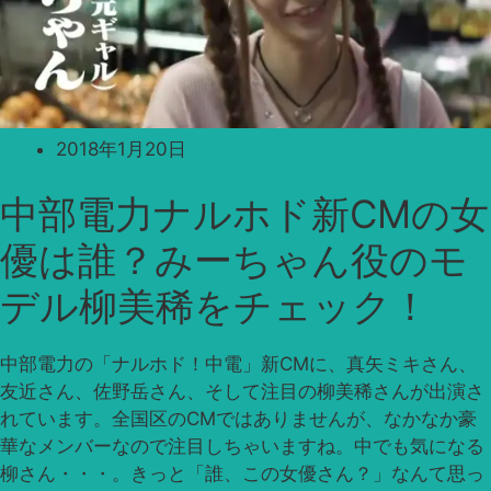
2018年1月20日
中部電力ナルホド新CMの女
優は誰？みーちゃん役のモ
デル柳美稀をチェック！
中部電力の「ナルホド！中電」新CMに、真矢ミキさん、
友近さん、佐野岳さん、そして注目の柳美稀さんが出演さ
れています。全国区のCMではありませんが、なかなか豪
華なメンバーなので注目しちゃいますね。中でも気になる
柳さん・・・。きっと「誰、この女優さん？」なんて思っ