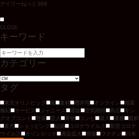
デイリーねっと366
CLOSE
キーワード
カテゴリー
タグ
東京オリンピック
嵐
食材
櫻井翔
オンライン
相葉
雅紀
サービス
ジャニーズ
通販
空気階段
商品
キン
グオブコント
野菜
芸人
果物
コンビ
購入
優勝
新鮮
直売
ショッピング
結婚
コロナウイルス
新型コロナ
ウイルス
オリンピック
感染拡大
開催
ワクチン
日本