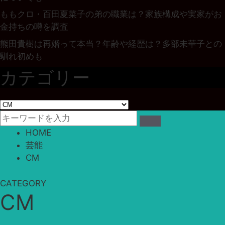
ももクロ・百田夏菜子の弟の職業は？家族構成や実家がお
金持ちの噂を調査
熊田貴樹は再婚って本当？年齢や経歴は？多部未華子との
馴れ初めも
カテゴリー
カ
テ
ゴ
HOME
リ
芸能
ー
CM
CATEGORY
CM