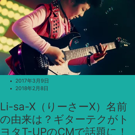
2017年3月9日
2018年2月8日
Li-sa-X（りーさーX）名前
の由来は？ギターテクがト
ヨタT-UPのCMで話題に！