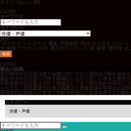
デイリーねっと366
CLOSE
キーワード
カテゴリー
タグ
サービス
ジャニーズ
通販
空気階段
商品
キングオブコント
大
開催
ワクチン
日本
東京オリンピック
嵐
食材
櫻井翔
オ
検索
CLOSE
最近の投稿
吉行和子の元旦那は誰？結婚に向いてない理由は？馴れ初めと
藤あや子の元旦那って誰？再婚はしたの？悲しい過去と魔性の
中島美嘉の元旦那はだれ？再婚はしてる？馴れ初めや現在につ
ももクロ・百田夏菜子の弟の職業は？家族構成や実家がお金持
熊田貴樹は再婚って本当？年齢や経歴は？多部未華子との馴れ
カテゴリー