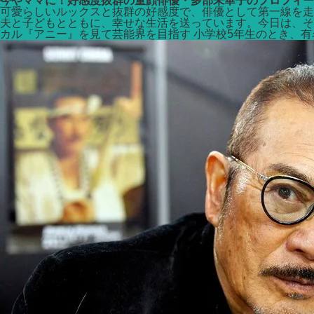
今やママに！好感度抜群の童顔俳優・多部未華子のプロフィー
可愛らしいルックスと抜群の好感度で、俳優として第一線を走
夫と子どもとともに、幸せな生活を送っています。今日は、そ
カル『アニー』を見て芸能界を目指す 小学校5年生のとき、有名な