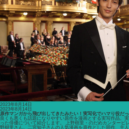
2023年8月14日
2023年8月14日
原作マンガから飛び出してきたみたい！実写化でハマり役だっ
良くも悪くも話題になりやすい原作を漫画とする実写作品。実
った俳優について紹介します。 上野樹里・のだめカンタービレ
野樹里さん。二宮知子さんの人気漫画を原作とした同作、主人公 