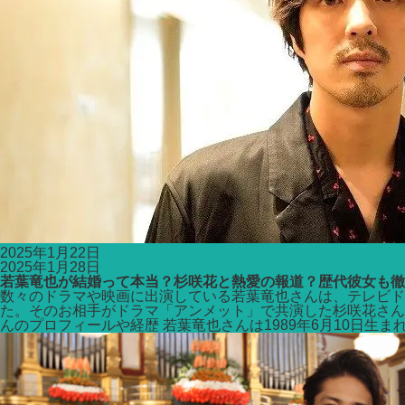
2025年1月22日
2025年1月28日
若葉竜也が結婚って本当？杉咲花と熱愛の報道？歴代彼女も徹
数々のドラマや映画に出演している若葉竜也さんは、テレビ
た。そのお相手がドラマ「アンメット」で共演した杉咲花さん
んのプロフィールや経歴 若葉竜也さんは1989年6月10日生まれの