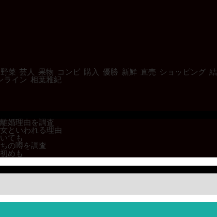
野菜
芸人
果物
コンビ
購入
優勝
新鮮
直売
ショッピング
結
ンライン
相葉雅紀
離婚理由を調査
女といわれる理由
いても
ちの噂を調査
初めも