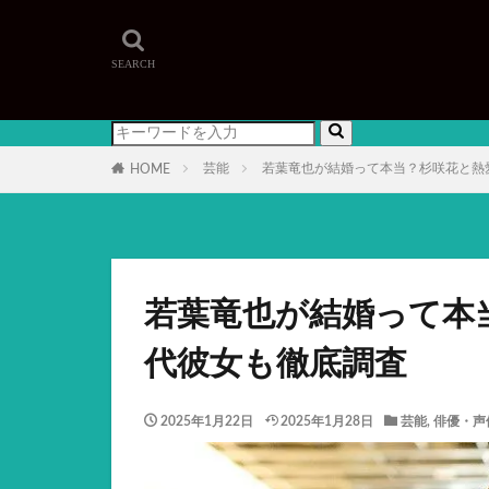
芸能
若葉竜也が結婚って本当？杉咲花と熱
HOME
若葉竜也が結婚って本
代彼女も徹底調査
2025年1月22日
2025年1月28日
芸能
,
俳優・声