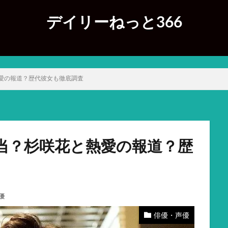
デイリーねっと366
愛の報道？歴代彼女も徹底調査
当？杉咲花と熱愛の報道？歴
優
俳優・声優