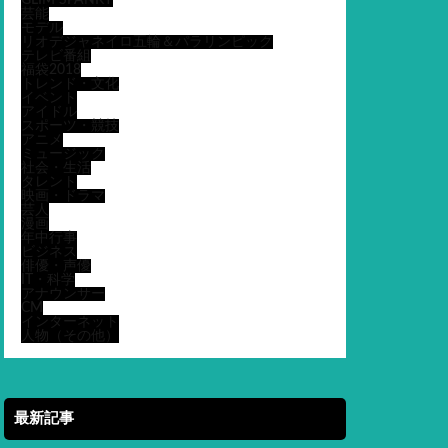
GLIM SPANKY
芸能
モデル
リオデジャネイロ五輪＆パラリンピック
テレビ番組
福袋2018
トレンド・文化
イベント
アイドル
スポーツ・競技
アニメ
ミュージック
社会・生活
タレント
映画・ドラマ
芸人
漫画
年中行事
ビジネス
俳優・声優
IT・科学
アナウンサー
CM
インターネット
人物（その他）
最新記事