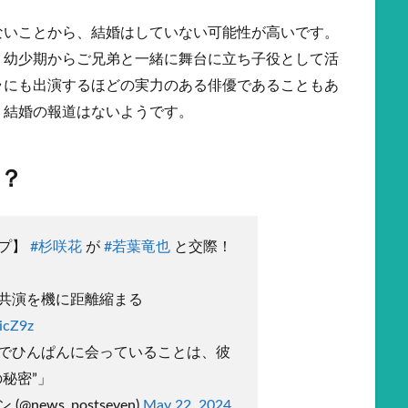
ないことから、結婚はしていない可能性が高いです。
、幼少期からご兄弟と一緒に舞台に立ち子役として活
ラにも出演するほどの実力のある俳優であることもあ
、結婚の報道はないようです。
？
ープ】
#杉咲花
が
#若葉竜也
と交際！
共演を機に距離縮まる
icZ9z
でひんぱんに会っていることは、彼
秘密”」
@news_postseven)
May 22, 2024