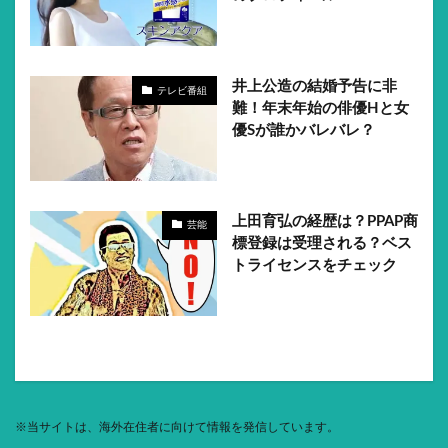
井上公造の結婚予告に非
テレビ番組
難！年末年始の俳優Hと女
優Sが誰かバレバレ？
上田育弘の経歴は？PPAP商
芸能
標登録は受理される？ベス
トライセンスをチェック
※
当サイトは、海外在住者に向けて情報を発信しています。