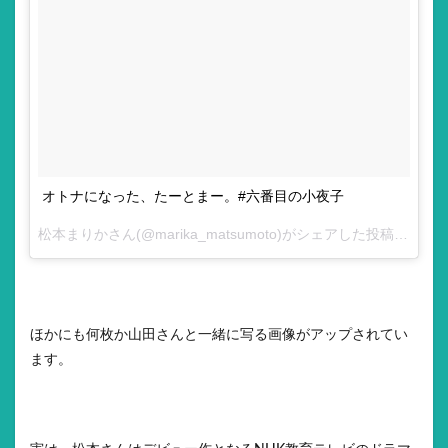
オトナになった、たーとまー。#六番目の小夜子
松本まりか
さん(@marika_matsumoto)がシェアした投稿 –
3月 9,
ほかにも何枚か山田さんと一緒に写る画像がアップされてい
ます。