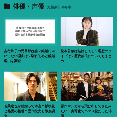
俳優・声優
の最新記事8件
吉行和子の元旦那は誰？結婚に向
松本若菜は結婚してる？理想のタ
いてない理由は？馴れ初めと離婚
イプは？歴代彼氏についてもまと
理由を調査
め
若葉竜也が結婚って本当？杉咲花
原作マンガから飛び出してきたみ
と熱愛の報道？歴代彼女も徹底調
たい！実写化でハマり役だった俳
査
優