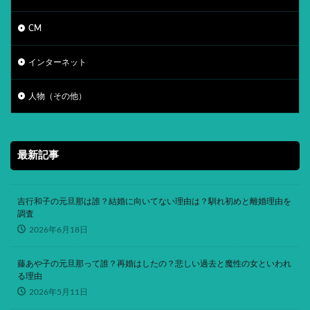
CM
インターネット
人物（その他）
最新記事
吉行和子の元旦那は誰？結婚に向いてない理由は？馴れ初めと離婚理由を
調査
2026年6月18日
藤あや子の元旦那って誰？再婚はしたの？悲しい過去と魔性の女といわれ
る理由
2026年5月11日