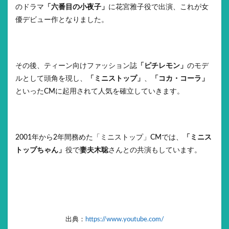
のドラマ
「六番目の小夜子」
に花宮雅子役で出演、これが女
優デビュー作となりました。
その後、ティーン向けファッション誌
「ピチレモン」
のモデ
ルとして頭角を現し、
「ミニストップ」
、
「コカ・コーラ」
といったCMに起用されて人気を確立していきます。
2001年から2年間務めた「ミニストップ」CMでは、
「ミニス
トップちゃん」
役で
妻夫木聡
さんとの共演もしています。
出典：
https://www.youtube.com/