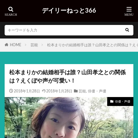
デイリーねっと366
HOME
芸能
松本まりかの結婚相手は誰？山田孝之との関係は？え
松本まりかの結婚相手は誰？山田孝之との関係
は？えくぼや声が可愛い！
2018年1月28日
2018年1月28日
芸能
,
俳優・声優
俳優・声優