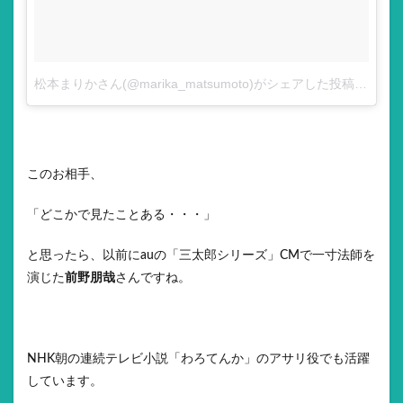
松本まりかさん(@marika_matsumoto)がシェアした投稿
–
7月 18
このお相手、
「どこかで見たことある・・・」
と思ったら、以前にauの「三太郎シリーズ」CMで一寸法師を
演じた
前野朋哉
さんですね。
NHK朝の連続テレビ小説「わろてんか」のアサリ役でも活躍
しています。