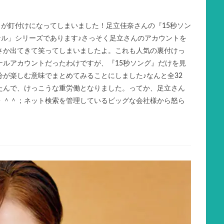
に目が釘付けになってしまいました！足立佳奈さんの『15秒ソン
ナル」シリーズであります♪さっそく足立さんのアカウントを
さか出てきて笑ってしまいましたよ。これも人気の裏付けっ
ナルアカウントだったわけですが、『15秒ソング』だけを見
が楽しむ意味でまとめてみることにしました♪なんと全32
たんで、けっこうな重労働となりました。ってか、足立さん
・＾＾；ネット検索を管理しているビッグな会社様から怒ら