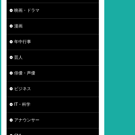
映画・ドラマ
漫画
年中行事
芸人
俳優・声優
ビジネス
IT・科学
アナウンサー