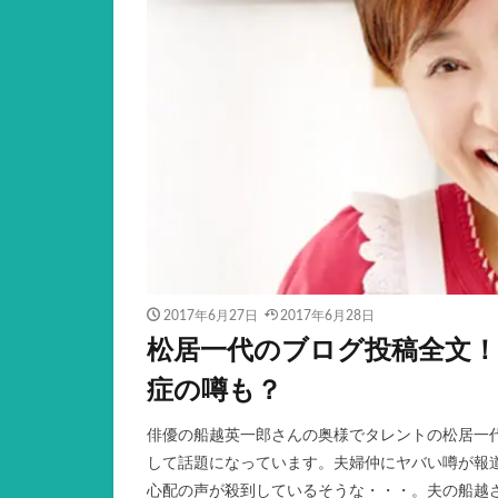
2017年6月27日
2017年6月28日
松居一代のブログ投稿全文！
症の噂も？
俳優の船越英一郎さんの奥様でタレントの松居一代
して話題になっています。夫婦仲にヤバい噂が報
心配の声が殺到しているそうな・・・。夫の船越