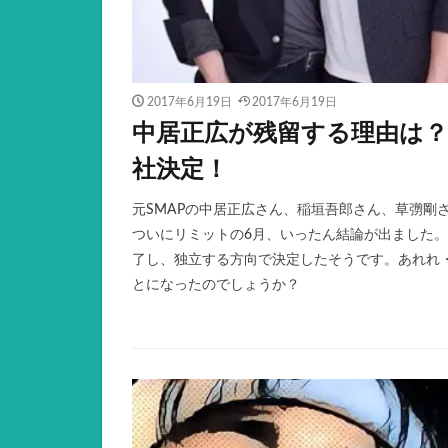
2017年6月19日
2017年6月19日
中居正広が残留する理由は
社決定！
元SMAPの中居正広さん、稲垣吾郎さん、草彅剛
ついにリミットの6月、いったん結論が出ました
了し、独立する方向で決定したそうです。あれれ
とになったのでしょうか？