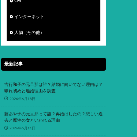
CM
インターネット
人物（その他）
最新記事
吉行和子の元旦那は誰？結婚に向いてない理由は？
馴れ初めと離婚理由を調査
2026年6月18日
藤あや子の元旦那って誰？再婚はしたの？悲しい過
去と魔性の女といわれる理由
2026年5月11日