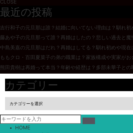
CLOSE
最近の投稿
吉行和子の元旦那は誰？結婚に向いてない理由は？馴れ初
藤あや子の元旦那って誰？再婚はしたの？悲しい過去と魔
中島美嘉の元旦那はだれ？再婚はしてる？馴れ初めや現在
ももクロ・百田夏菜子の弟の職業は？家族構成や実家がお
熊田貴樹は再婚って本当？年齢や経歴は？多部未華子との
カテゴリー
HOME