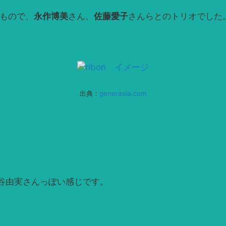
たもので、
永作博美
さん、
佐藤愛子
さんらとのトリオでした
出典：
generasia.com
谷由実さんっぽい感じです。