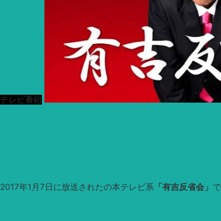
テレビ番組
2017年1月7日に放送されたの本テレビ系
「有吉反省会」
で