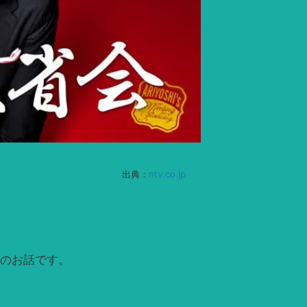
出典：
ntv.co.jp
のお話です。