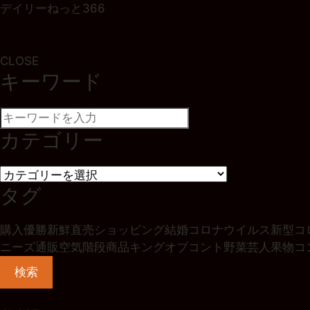
デイリーねっと366
CLOSE
キーワード
カテゴリー
タグ
購入
優勝
新鮮
直売
ショッピング
結婚
コロナウイルス
新型コ
ニーズ
通販
空気階段
商品
キングオブコント
野菜
芸人
果物
コ
検索