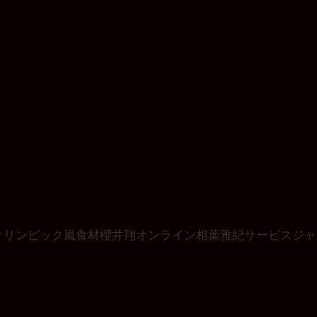
オリンピック
嵐
食材
櫻井翔
オンライン
相葉雅紀
サービス
ジャ