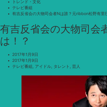
トレンド・文化
テレビ番組
有吉反省会の大物司会者Nは誰？元ribbon松野有
有吉反省会の大物司会者
は！？
2017年1月9日
2017年1月9日
テレビ番組
,
アイドル
,
タレント
,
芸人