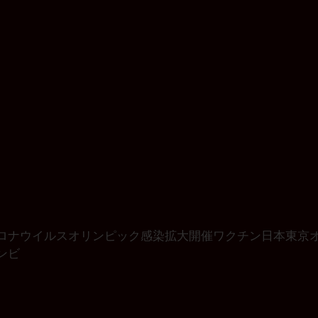
ロナウイルス
オリンピック
感染拡大
開催
ワクチン
日本
東京
ンビ