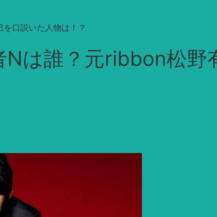
里巳を口説いた人物は！？
Nは誰？元ribbon松