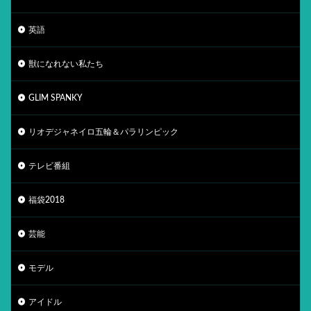
英語
獣になれない私たち
GLIM SPANKY
リオデジャネイロ五輪＆パラリンピック
テレビ番組
福袋2018
芸能
モデル
アイドル