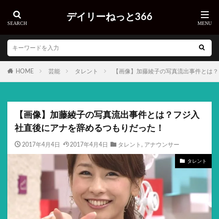
デイリーねっと366
HOME
芸能
タレント
【画像】加藤綾子の写真流出事件とは？
【画像】加藤綾子の写真流出事件とは？フジ入
社直後にアナを辞めるつもりだった！
2017年4月4日
2017年4月4日
タレント
,
アナウンサー
タレント