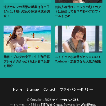
滝沢カレンの旦那の職業は何？子
芸能人格付けチェックの顔！ガク
どもは？馴れ初めや家族構成を調
トは結婚してる？年齢やプロフィ
査！
ールまとめ
元祖・ブログの女王！中川翔子再
ストイックな姿勢がカッコいい！
ブレイクのきっかけは水着？反響
Youtuber・加藤ひなた人気の秘密
も紹介
Home
Sitemap
Contact
プライバシーポリシー
© Copyright 2026
デイリーねっと366
.
デイリーねっと366 by
FIT-Web Create
. Powered by
WordPress
.