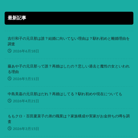
最新記事
吉行和子の元旦那は誰？結婚に向いてない理由は？馴れ初めと離婚理由を
調査
2026年6月18日
藤あや子の元旦那って誰？再婚はしたの？悲しい過去と魔性の女といわれ
る理由
2026年5月11日
中島美嘉の元旦那はだれ？再婚はしてる？馴れ初めや現在についても
2026年4月21日
ももクロ・百田夏菜子の弟の職業は？家族構成や実家がお金持ちの噂を調
査
2026年3月15日