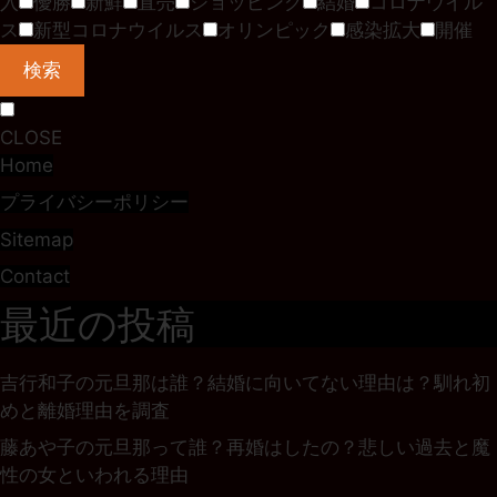
入
優勝
新鮮
直売
ショッピング
結婚
コロナウイル
ス
新型コロナウイルス
オリンピック
感染拡大
開催
検索
CLOSE
Home
プライバシーポリシー
Sitemap
Contact
最近の投稿
吉行和子の元旦那は誰？結婚に向いてない理由は？馴れ初
めと離婚理由を調査
藤あや子の元旦那って誰？再婚はしたの？悲しい過去と魔
性の女といわれる理由