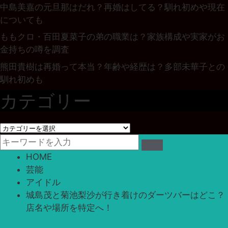
中島美嘉の元旦那はだれ？再婚はしてる？馴れ初めや現在
についても
ももクロ・百田夏菜子の弟の職業は？家族構成や実家がお
金持ちの噂を調査
熊田貴樹は再婚って本当？年齢や経歴は？多部未華子との
馴れ初めも
カテゴリー
カ
テ
ゴ
HOME
リ
芸能
ー
アイドル
城島茂と菊池梨沙が行き着けのダーツバーはどこ？
店名や場所を特定へ！