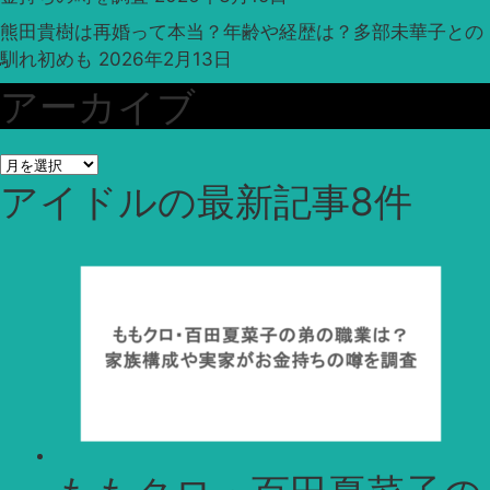
熊田貴樹は再婚って本当？年齢や経歴は？多部未華子との
馴れ初めも
2026年2月13日
アーカイブ
ア
アイドル
の最新記事8件
ー
カ
イ
ブ