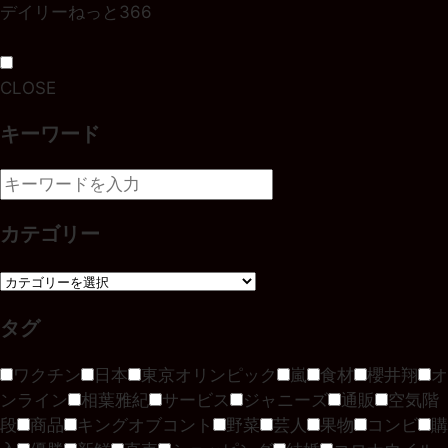
デイリーねっと366
CLOSE
キーワード
カテゴリー
タグ
ワクチン
日本
東京オリンピック
嵐
食材
櫻井翔
オ
ンライン
相葉雅紀
サービス
ジャニーズ
通販
空気階
段
商品
キングオブコント
野菜
芸人
果物
コンビ
購