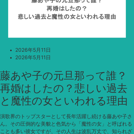
2026年5月11日
2026年5月11日
藤あや子の元旦那って誰？
再婚はしたの？悲しい過去
と魔性の女といわれる理由
演歌界のトップスターとして長年活躍し続ける藤あや子さ
ん。その圧倒的な美貌と色気から「魔性の女」と呼ばれる
ことも多い彼女ですが、その人生は波乱万丈で、知られざ