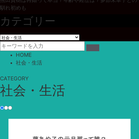
馴れ初めも
カテゴリー
カ
テ
ゴ
HOME
リ
社会・生活
ー
CATEGORY
社会・生活