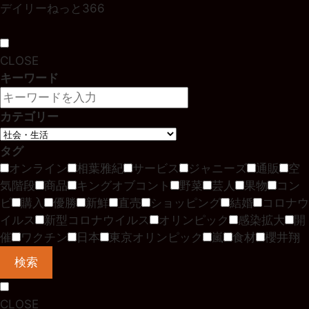
デイリーねっと366
CLOSE
キーワード
カテゴリー
タグ
オンライン
相葉雅紀
サービス
ジャニーズ
通販
空
気階段
商品
キングオブコント
野菜
芸人
果物
コン
ビ
購入
優勝
新鮮
直売
ショッピング
結婚
コロナウ
イルス
新型コロナウイルス
オリンピック
感染拡大
開
催
ワクチン
日本
東京オリンピック
嵐
食材
櫻井翔
検索
CLOSE