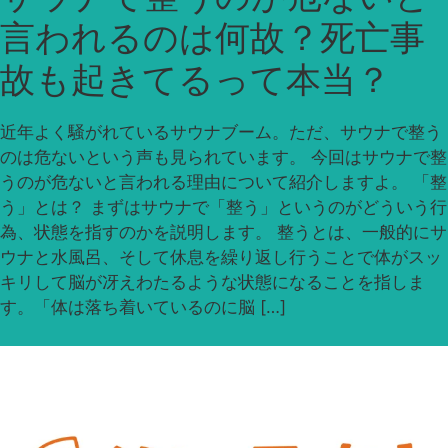
言われるのは何故？死亡事
故も起きてるって本当？
近年よく騒がれているサウナブーム。ただ、サウナで整う
のは危ないという声も見られています。 今回はサウナで整
うのが危ないと言われる理由について紹介しますよ。 「整
う」とは？ まずはサウナで「整う」というのがどういう行
為、状態を指すのかを説明します。 整うとは、一般的にサ
ウナと水風呂、そして休息を繰り返し行うことで体がスッ
キリして脳が冴えわたるような状態になることを指しま
す。「体は落ち着いているのに脳 […]