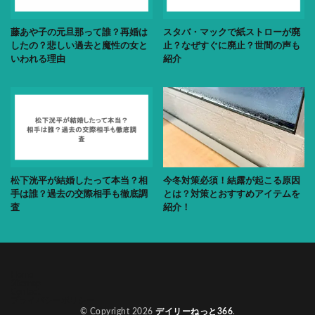
藤あや子の元旦那って誰？再婚は
スタバ・マックで紙ストローが廃
したの？悲しい過去と魔性の女と
止？なぜすぐに廃止？世間の声も
いわれる理由
紹介
松下洸平が結婚したって本当？相
今冬対策必須！結露が起こる原因
手は誰？過去の交際相手も徹底調
とは？対策とおすすめアイテムを
査
紹介！
Home
Sitemap
Contact
プライバシーポリシー
© Copyright 2026
デイリーねっと366
.