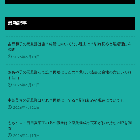
最新記事
吉行和子の元旦那は誰？結婚に向いてない理由は？馴れ初めと離婚理由を
調査
2026年6月18日
藤あや子の元旦那って誰？再婚はしたの？悲しい過去と魔性の女といわれ
る理由
2026年5月11日
中島美嘉の元旦那はだれ？再婚はしてる？馴れ初めや現在についても
2026年4月21日
ももクロ・百田夏菜子の弟の職業は？家族構成や実家がお金持ちの噂を調
査
2026年3月15日