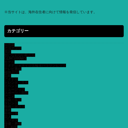
※
当サイトは、海外在住者に向けて情報を発信しています。
カテゴリー
知恵袋
恋活アプリ
英語
獣になれない私たち
GLIM SPANKY
モデル
リオデジャネイロ五輪＆パラリンピック
テレビ番組
福袋2018
芸能
アイドル
トレンド・文化
イベント
ミュージック
スポーツ・競技
アニメ
社会・生活
タレント
映画・ドラマ
漫画
年中行事
芸人
ビジネス
俳優・声優
IT・科学