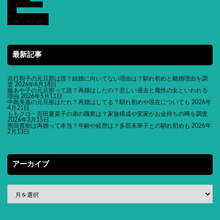
アナウンサー
CM
インターネット
人物（その他）
最新記事
吉行和子の元旦那は誰？結婚に向いてない理由は？馴れ初めと離婚理由を調
査
2026年6月18日
藤あや子の元旦那って誰？再婚はしたの？悲しい過去と魔性の女といわれる
理由
2026年5月11日
中島美嘉の元旦那はだれ？再婚はしてる？馴れ初めや現在についても
2026年
4月21日
ももクロ・百田夏菜子の弟の職業は？家族構成や実家がお金持ちの噂を調査
2026年3月15日
熊田貴樹は再婚って本当？年齢や経歴は？多部未華子との馴れ初めも
2026年
2月13日
アーカイブ