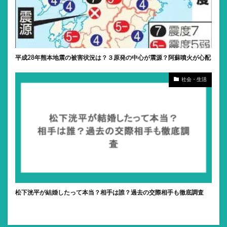
平成28年熊本地震の被害状況は？３原発の中心が震源？阿蘇噴火が心配
社会・生活
松下洸平が結婚したって本当？相手は誰？過去の交際相手も徹底調査