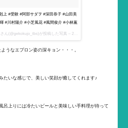
剋上 #受験 #阿部サダヲ #深田恭子 #山田美
暉 #川村陽介 #小芝風花 #風間俊介 #小林薫
@gekokujo_tbs)が投稿した写真 –
2016 12月 10 8:15午後 PST
たようなエプロン姿の深キョン・・・。
みたいな感じで、美しい笑顔が癒してくれます♪
、風呂上りには冷たいビールと美味しい手料理が待って