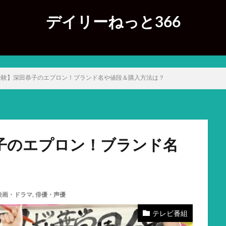
デイリーねっと366
受験】深田恭子のエプロン！ブランド名や値段＆購入方法は？
子のエプロン！ブランド名
映画・ドラマ
,
俳優・声優
テレビ番組