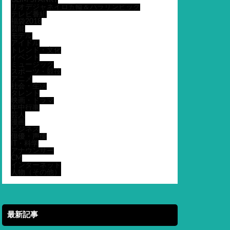
GLIM SPANKY
リオデジャネイロ五輪＆パラリンピック
テレビ番組
福袋2018
芸能
モデル
アイドル
トレンド・文化
イベント
ミュージック
スポーツ・競技
アニメ
社会・生活
タレント
映画・ドラマ
年中行事
芸人
漫画
ビジネス
俳優・声優
IT・科学
アナウンサー
CM
インターネット
人物（その他）
最新記事