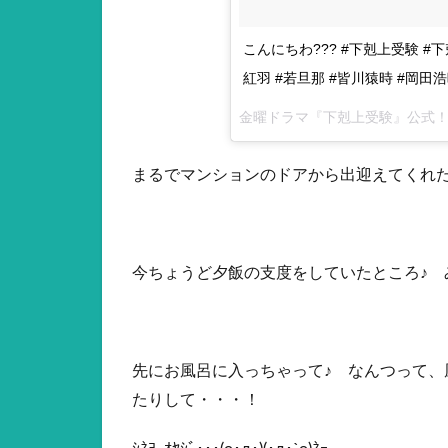
こんにちわ??? #下剋上受験 #下
紅羽 #若旦那 #皆川猿時 #岡田浩
金曜ドラマ『下剋上受験』公式！さん(
まるでマンションのドアから出迎えてくれ
今ちょうど夕飯の支度をしていたところ♪ 
先にお風呂に入っちゃって♪ なんつって
たりして・・・！