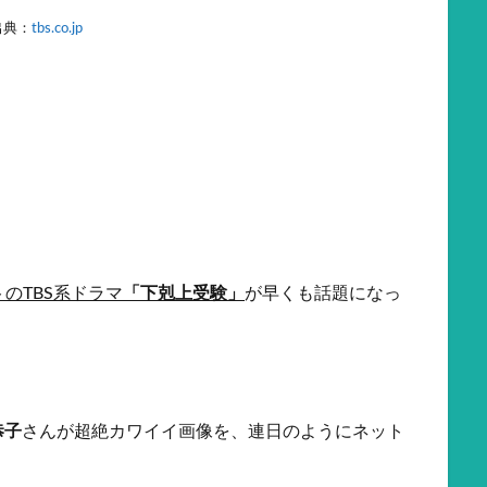
出典：
tbs.co.jp
トのTBS系ドラマ
「下剋上受験」
が早くも話題になっ
恭子
さんが超絶カワイイ画像を、連日のようにネット