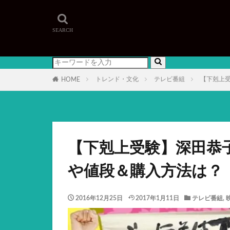
トレンド・文化
テレビ番組
【下剋上
HOME
【下剋上受験】深田恭
や値段＆購入方法は？
2016年12月25日
2017年1月11日
テレビ番組
,