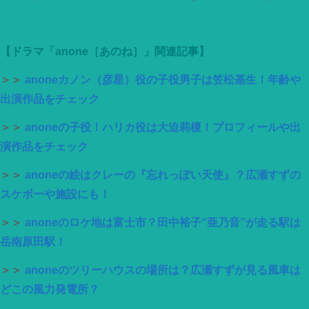
【ドラマ「anone［あのね］」関連記事】
＞＞
anoneカノン（彦星）役の子役男子は笠松基生！年齢や
出演作品をチェック
＞＞
anoneの子役！ハリカ役は大迫莉榎！プロフィールや出
演作品をチェック
＞＞
anoneの絵はクレーの『忘れっぽい天使』？広瀬すずの
スケボーや施設にも！
＞＞
anoneのロケ地は富士市？田中裕子“亜乃音”が走る駅は
岳南原田駅！
＞＞
anoneのツリーハウスの場所は？広瀬すずが見る風車は
どこの風力発電所？