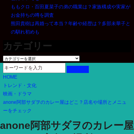
ももクロ・百田夏菜子の弟の職業は？家族構成や実家が
お金持ちの噂を調査
熊田貴樹は再婚って本当？年齢や経歴は？多部未華子と
の馴れ初めも
カテゴリー
カ
テ
ゴ
HOME
リ
トレンド・文化
ー
映画・ドラマ
anone阿部サダヲのカレー屋はどこ？店名や場所とメニュ
ーをチェック
anone阿部サダヲのカレー屋