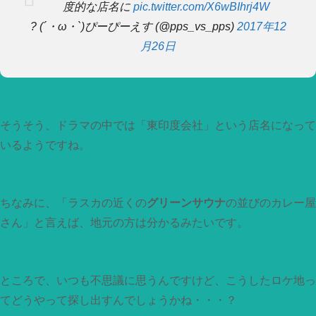
度的な店名に
pic.twitter.com/X6wBIhrj4W
? (´・ω・`)ぴーぴーえす (@pps_vs_pps)
2017年12
月26日
そうそう、ドラマの中では「東印度会社」という店名になって
いるようですね。
ちなみに、「ラスカの近くの
グリーンサウナ
の並びのカレー屋
さん」と言えば、地元の方は分かるみたいです。
ところで、いつも不思議に思うんですけど、こうしたロケ地っ
てどうやって探し出すんでしょうかね・・・？