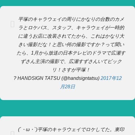
平塚のキャラウェイの周りにかなりの台数のカメ
ラとロケバス、スタッフ、キャラウェイが一時的
に違うお店に改装されてたから、これはかなり大
きい撮影だな！と思い何の撮影ですか？って聞い
たら、1月から放送の日本テレビのドラマで広瀬す
ずさん主演の撮影で、広瀬すずさんいてビック
リ！さすが平塚！
? HANDSIGN TATSU (@handsigntatsu)
2017年12
月28日
(´・ω・`)平塚のキャラウェイでロケしてた。東印