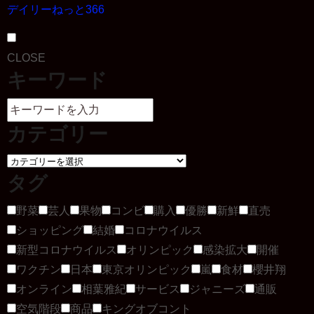
デイリーねっと366
CLOSE
キーワード
カテゴリー
タグ
野菜
芸人
果物
コンビ
購入
優勝
新鮮
直売
ショッピング
結婚
コロナウイルス
新型コロナウイルス
オリンピック
感染拡大
開催
ワクチン
日本
東京オリンピック
嵐
食材
櫻井翔
オンライン
相葉雅紀
サービス
ジャニーズ
通販
空気階段
商品
キングオブコント