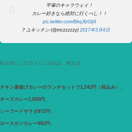
平塚のキャラウェイ！
カレー好きなら絶対に行くべし！！
pic.twitter.com/BkqJfzGlj9
? ユキッチン (@mczzzzzy)
2017年3月4日
私が目にした口コミによれば、例えば、
チキン唐揚げカレーのランチセットで1,242円（税込み）、
チーズカレー1,026円、
シーフードサラダ972円、
ロースカツカレー892円、