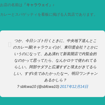
お店の名前は
「キャラウェイ」
♪
カレーとスパゲッティを看板に掲げる人気店であります。
つか、今日シゴト行くときに、中央地下道んとこ
のカレー屋(キャラウェイ)が、東印度会社？とかに
いうのになって、ああ潰れて新装開店で内覧会的
なのかって思ってたら、なんかロケで使われてる
らしい。阿部サダヲと広瀬すずと瑛太がきてるら
しい。すずc生でみたかったなー。明日ワンチャン
あるかしら？
? sbfcwa10 (@sbfcwa10)
2017年12月14日