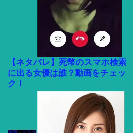
【ネタバレ】死幣のスマホ検索
に出る女優は誰？動画をチェッ
ク！
映画・ドラマ