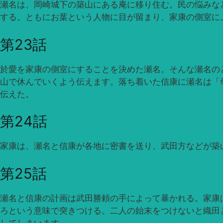
瀬名は、岡崎城下の築山にある庵に移り住む。民の悩みな
する。ともにお葉という人物に目が留まり、家康の側室に
第23話
於愛を家康の側室にすることを決めた瀬名。そんな瀬名の
山で休んでいくよう伝えます。落ち着いた信康に瀬名は「
伝えた。
第24話
家康は、瀬名と信康が各地に密書を送り、武田方などが築
第25話
瀬名と信康の計画は武田勝頼の手によって暴かれる。家康
ろという意味で突きつける。二人の始末をつけないと織田
してしまいます。