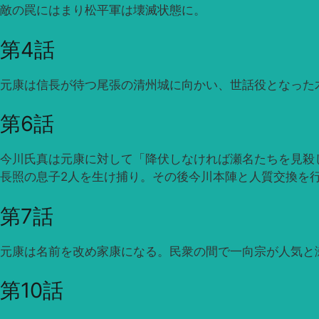
敵の罠にはまり松平軍は壊滅状態に。
第4話
元康は信長が待つ尾張の清州城に向かい、世話役となった
第6話
今川氏真は元康に対して「降伏しなければ瀬名たちを見殺
長照の息子2人を生け捕り。その後今川本陣と人質交換を
第7話
元康は名前を改め家康になる。民衆の間で一向宗が人気と
第10話