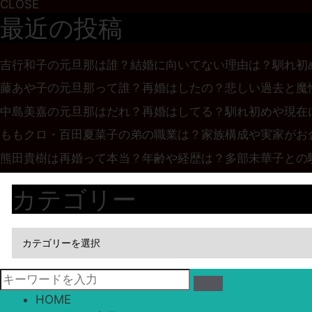
CLOSE
最近の投稿
吉行和子の元旦那は誰？結婚に向いてない理由は？馴れ初
藤あや子の元旦那って誰？再婚はしたの？悲しい過去と魔
中島美嘉の元旦那はだれ？再婚はしてる？馴れ初めや現在
ももクロ・百田夏菜子の弟の職業は？家族構成や実家がお
熊田貴樹は再婚って本当？年齢や経歴は？多部未華子との
カテゴリー
HOME