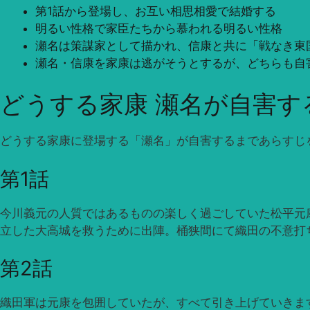
第1話から登場し、お互い相思相愛で結婚する
明るい性格で家臣たちから慕われる明るい性格
瀬名は策謀家として描かれ、信康と共に「戦なき東
瀬名・信康を家康は逃がそうとするが、どちらも自
どうする家康 瀬名が自害
どうする家康に登場する「瀬名」が自害するまであらすじ
第1話
今川義元の人質ではあるものの楽しく過ごしていた松平元
立した大高城を救うために出陣。桶狭間にて織田の不意打
第2話
織田軍は元康を包囲していたが、すべて引き上げていきま