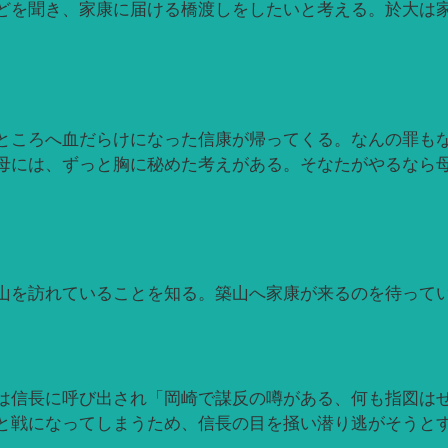
どを聞き、家康に届ける橋渡しをしたいと考える。於大は
。
ところへ血だらけになった信康が帰ってくる。なんの罪も
母には、ずっと胸に秘めた考えがある。そなたがやるなら
山を訪れていることを知る。築山へ家康が来るのを待って
は信長に呼び出され「岡崎で謀反の噂がある、何も指図は
と戦になってしまうため、信長の目を掻い潜り逃がそうと