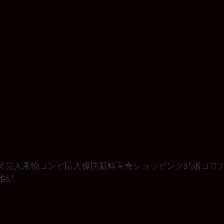
菜
芸人
果物
コンビ
購入
優勝
新鮮
直売
ショッピング
結婚
コロ
雅紀