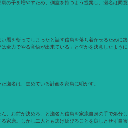
家康の子を増やすため、側室を持つよう提案し、瀬名は同意
ない層を斬ってしまったと話す信康を落ち着かせるために築
母は全力でやる覚悟が出来ている」と何かを決意したように
いた瀬名は、進めている計画を家康に明かす。
せん、お前が決めろ」と瀬名と信康を家康自身の手で処分し
する家康。しかし二人とも逃げ延びることを良しとせず自害