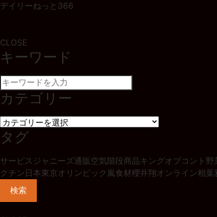
デイリーねっと366
CLOSE
キーワード
カテゴリー
タグ
サービス
ジャニーズ
通販
空気階段
商品
キングオブコント
野
クチン
日本
東京オリンピック
嵐
食材
櫻井翔
オンライン
相葉
検索