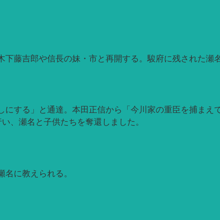
木下藤吉郎や信長の妹・市と再開する。駿府に残された瀬
しにする」と通達。本田正信から「今川家の重臣を捕まえ
行い、瀬名と子供たちを奪還しました。
瀬名に教えられる。