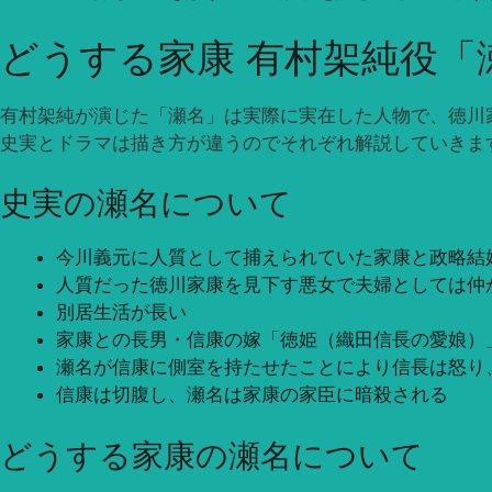
どうする家康 有村架純役「
有村架純が演じた「瀬名」は実際に実在した人物で、徳川
史実とドラマは描き方が違うのでそれぞれ解説していきま
史実の瀬名について
今川義元に人質として捕えられていた家康と政略結
人質だった徳川家康を見下す悪女で夫婦としては仲
別居生活が長い
家康との長男・信康の嫁「徳姫（織田信長の愛娘）
瀬名が信康に側室を持たせたことにより信長は怒り
信康は切腹し、瀬名は家康の家臣に暗殺される
どうする家康の瀬名について