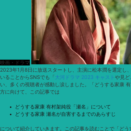
映画・ドラマ
2023年1月8日に放送スタートし、主演に松本潤を選定
いることからSNSでも「
大河ドラマ 2023 キャスト
や見ど
い、多くの視聴者が感動し涙しました。「どうする家康 
方に向けて、この記事では
どうする家康 有村架純役「瀬名」について
どうする家康 瀬名が自害するまでのあらすじ
について紹介していきます。この記事を読むことで「どう