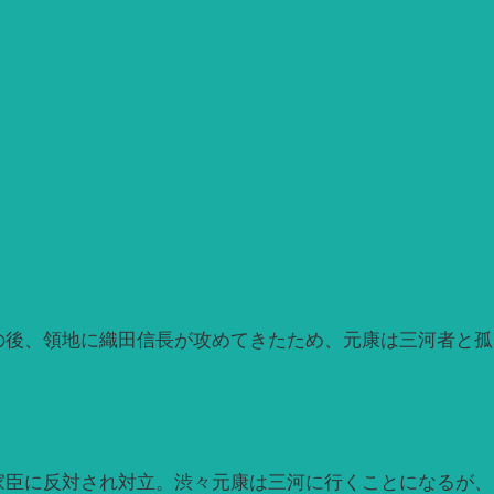
の後、領地に織田信長が攻めてきたため、元康は三河者と孤
家臣に反対され対立。渋々元康は三河に行くことになるが、