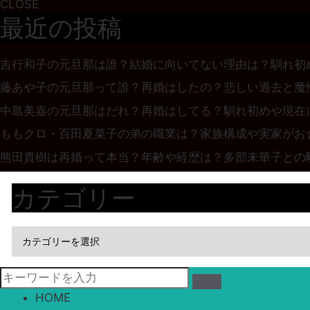
CLOSE
最近の投稿
吉行和子の元旦那は誰？結婚に向いてない理由は？馴れ初
藤あや子の元旦那って誰？再婚はしたの？悲しい過去と魔
中島美嘉の元旦那はだれ？再婚はしてる？馴れ初めや現在
ももクロ・百田夏菜子の弟の職業は？家族構成や実家がお
熊田貴樹は再婚って本当？年齢や経歴は？多部未華子との
カテゴリー
HOME