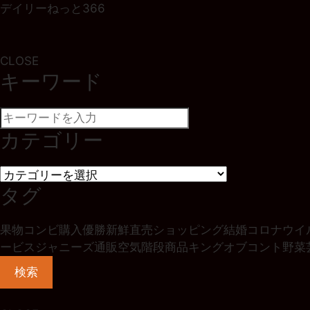
デイリーねっと366
CLOSE
キーワード
カテゴリー
タグ
果物
コンビ
購入
優勝
新鮮
直売
ショッピング
結婚
コロナウイ
ービス
ジャニーズ
通販
空気階段
商品
キングオブコント
野菜
検索