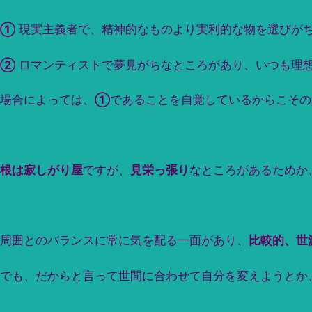
①
現実主義者で、精神的なものより実利的な物を選びが
②
ロマンティストで夢見がちなところがあり、いつも理
場合によっては、
①
であることを自覚しているからこその
根は寂しがり屋
ですが、
見栄っ張り
なところがあるためか
周囲とのバランスに常に気を配る一面があり、
比較的、世
でも、だからと言って世間に合わせて自分を変えようとか