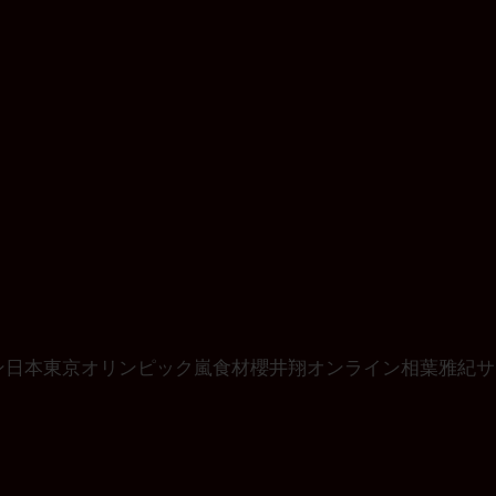
ン
日本
東京オリンピック
嵐
食材
櫻井翔
オンライン
相葉雅紀
サ