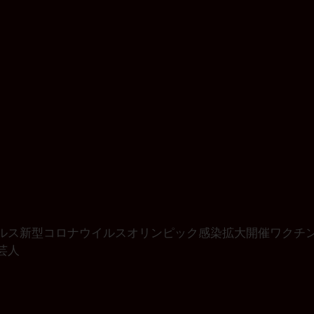
ルス
新型コロナウイルス
オリンピック
感染拡大
開催
ワクチ
芸人