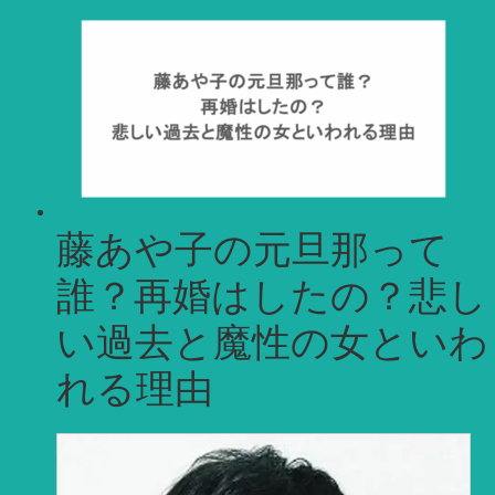
ブ
藤あや子の元旦那って
誰？再婚はしたの？悲し
い過去と魔性の女といわ
れる理由