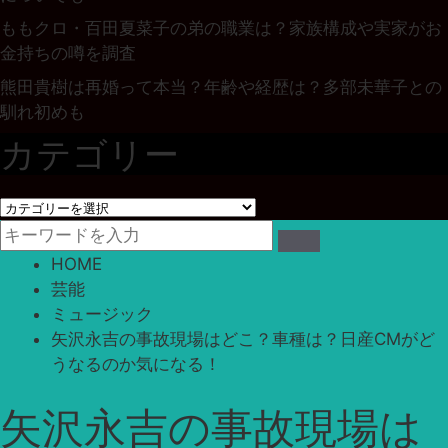
ももクロ・百田夏菜子の弟の職業は？家族構成や実家がお
金持ちの噂を調査
熊田貴樹は再婚って本当？年齢や経歴は？多部未華子との
馴れ初めも
カテゴリー
カ
テ
ゴ
HOME
リ
芸能
ー
ミュージック
矢沢永吉の事故現場はどこ？車種は？日産CMがど
うなるのか気になる！
矢沢永吉の事故現場は