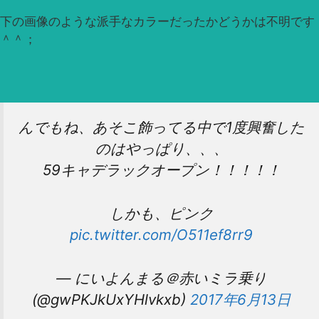
下の画像のような派手なカラーだったかどうかは不明です
＾＾；
んでもね、あそこ飾ってる中で1度興奮した
のはやっぱり、、、
59キャデラックオープン！！！！！
しかも、ピンク
pic.twitter.com/O511ef8rr9
— にいよんまる＠赤いミラ乗り
(@gwPKJkUxYHlvkxb)
2017年6月13日