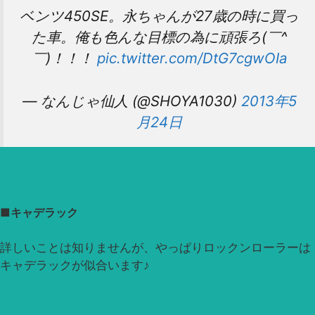
ベンツ450SE。永ちゃんが27歳の時に買っ
た車。俺も色んな目標の為に頑張ろ(￣^
￣)！！！
pic.twitter.com/DtG7cgwOIa
— なんじゃ仙人 (@SHOYA1030)
2013年5
月24日
■キャデラック
詳しいことは知りませんが、やっぱりロックンローラーは
キャデラックが似合います♪