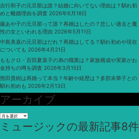
吉行和子の元旦那は誰？結婚に向いてない理由は？馴れ初
めと離婚理由を調査
2026年6月18日
藤あや子の元旦那って誰？再婚はしたの？悲しい過去と魔
性の女といわれる理由
2026年5月11日
中島美嘉の元旦那はだれ？再婚はしてる？馴れ初めや現在
についても
2026年4月21日
ももクロ・百田夏菜子の弟の職業は？家族構成や実家がお
金持ちの噂を調査
2026年3月15日
熊田貴樹は再婚って本当？年齢や経歴は？多部未華子との
馴れ初めも
2026年2月13日
アーカイブ
ア
ミュージック
の最新記事8件
ー
カ
イ