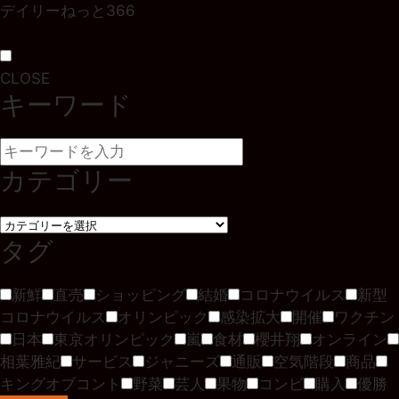
デイリーねっと366
CLOSE
キーワード
カテゴリー
タグ
新鮮
直売
ショッピング
結婚
コロナウイルス
新型
コロナウイルス
オリンピック
感染拡大
開催
ワクチン
日本
東京オリンピック
嵐
食材
櫻井翔
オンライン
相葉雅紀
サービス
ジャニーズ
通販
空気階段
商品
キングオブコント
野菜
芸人
果物
コンビ
購入
優勝