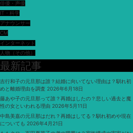
俳優・声優
IT・科学
アナウンサー
CM
インターネット
人物（その他）
最新記事
吉行和子の元旦那は誰？結婚に向いてない理由は？馴れ初
めと離婚理由を調査
2026年6月18日
藤あや子の元旦那って誰？再婚はしたの？悲しい過去と魔
性の女といわれる理由
2026年5月11日
中島美嘉の元旦那はだれ？再婚はしてる？馴れ初めや現在
についても
2026年4月21日