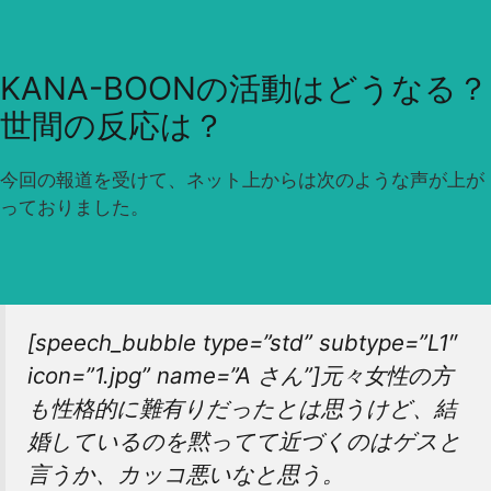
KANA-BOONの活動はどうなる？
世間の反応は？
今回の報道を受けて、ネット上からは次のような声が上が
っておりました。
[speech_bubble type=”std” subtype=”L1″
icon=”1.jpg” name=”A さん”]元々女性の方
も性格的に難有りだったとは思うけど、結
婚しているのを黙ってて近づくのはゲスと
言うか、カッコ悪いなと思う。