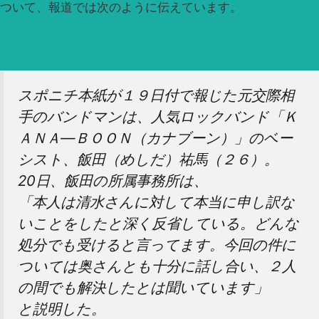
ついて、報道では次のように伝えています。
スポニチ本紙が１９日付で報じた元交際相
手のバンドマンは、人気ロックバンド「Ｋ
ＡＮＡ―ＢＯＯＮ（カナブーン）」のベー
シスト、飯田（めしだ）祐馬（２６）。
20日、飯田の所属事務所は、
「本人は清水さんに対して本当に申し訳な
いことをしたと深く反省している。どんな
処分でも受けると言ってます。今回の件に
ついては奥さんとも十分に話し合い、２人
の間でも解決したとは聞いています」
と説明した。