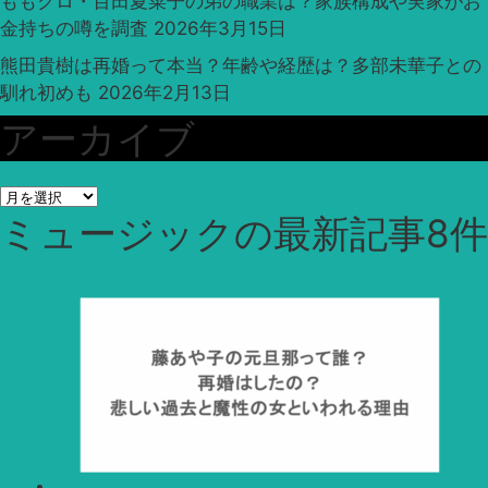
ももクロ・百田夏菜子の弟の職業は？家族構成や実家がお
金持ちの噂を調査
2026年3月15日
熊田貴樹は再婚って本当？年齢や経歴は？多部未華子との
馴れ初めも
2026年2月13日
アーカイブ
ア
ミュージック
の最新記事8件
ー
カ
イ
ブ