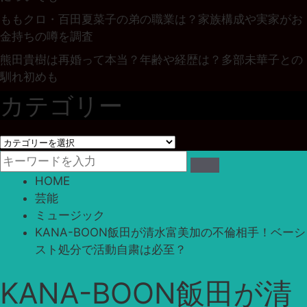
ももクロ・百田夏菜子の弟の職業は？家族構成や実家がお
金持ちの噂を調査
熊田貴樹は再婚って本当？年齢や経歴は？多部未華子との
馴れ初めも
カテゴリー
カ
テ
ゴ
HOME
リ
芸能
ー
ミュージック
KANA-BOON飯田が清水富美加の不倫相手！ベーシ
スト処分で活動自粛は必至？
KANA-BOON飯田が清