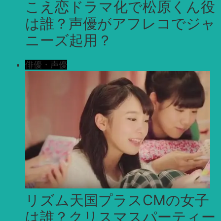
こえ恋ドラマ化で松原くん役
は誰？声優がアフレコでジャ
ニーズ起用？
俳優・声優
リズム天国プラスCMの女子
は誰？クリスマスパーティー