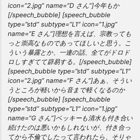
icon=”2.jpg” name=”D さん”]今年もか
[/speech_bubble] [speech_bubble
type=”std” subtype=”L1″ icon=”1.jpg”
name=”E さん”]理想を言えば、宗教っても
っと崇高なものであってほしいと思う。こ
ういう暴露とか、一連の話、全てがドロド
ロしすぎてて辟易する。[/speech_bubble]
[speech_bubble type=”std” subtype=”L1″
icon=”2.jpg” name=”F さん”]あぁ、そうい
うところが軽いから音まで軽くなるのか
[/speech_bubble] [speech_bubble
type=”std” subtype=”L1″ icon=”1.jpg”
name=”G さん”]ベッキーも清水も付き合い
続けたのは悪いかもしれないが、付き合っ
てから不倫でしたって言われたら、そりゃ