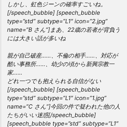
しかし、虹色ジーンの確率すごいね。
[/speech_bubble] [speech_bubble
type=”std” subtype=”L1″ icon=”2.jpg”
name=”B さん”]まあ、22歳の若者が背負う
には大きい話が多いね
親が自己破産……、不倫の相手……、対応が
酷い事務所……、幼少の頃から新興宗教一
家……
どれ一つでも抱えられる自信がない
[/speech_bubble] [speech_bubble
type=”std” subtype=”L1″ icon=”1.jpg”
name=”C さん”]今回の件で疑われた他の人
たちがいい迷惑[/speech_bubble]
[speech_bubble type=”std” subtype=”L1″