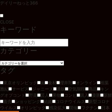
デイリーねっと366
CLOSE
キーワード
カテゴリー
タグ
東京オリンピック
嵐
食材
櫻井翔
オンライン
相葉
雅紀
サービス
ジャニーズ
通販
空気階段
商品
キン
グオブコント
野菜
芸人
果物
コンビ
購入
優勝
新鮮
直売
ショッピング
結婚
コロナウイルス
新型コロナ
ウイルス
オリンピック
感染拡大
開催
ワクチン
日本