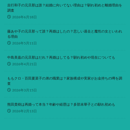
吉行和子の元旦那は誰？結婚に向いてない理由は？馴れ初めと離婚理由を
調査
2026年6月18日
藤あや子の元旦那って誰？再婚はしたの？悲しい過去と魔性の女といわれ
る理由
2026年5月11日
中島美嘉の元旦那はだれ？再婚はしてる？馴れ初めや現在についても
2026年4月21日
ももクロ・百田夏菜子の弟の職業は？家族構成や実家がお金持ちの噂を調
査
2026年3月15日
熊田貴樹は再婚って本当？年齢や経歴は？多部未華子との馴れ初めも
2026年2月13日