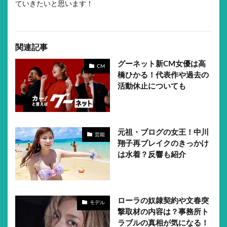
ていきたいと思います！
関連記事
グーネット新CM女優は高
CM
橋ひかる！代表作や過去の
活動休止についても
元祖・ブログの女王！中川
芸能
翔子再ブレイクのきっかけ
は水着？反響も紹介
ローラの奴隷契約や文春突
モデル
撃取材の内容は？事務所ト
ラブルの真相が気になる！