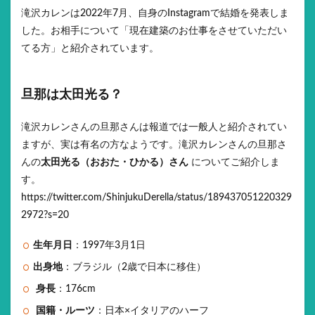
滝沢カレンは2022年7月、自身のInstagramで結婚を発表しま
した。お相手について「現在建築のお仕事をさせていただい
てる方」と紹介されています。
旦那は太田光る？
滝沢カレンさんの旦那さんは報道では一般人と紹介されてい
ますが、実は有名の方なようです。滝沢カレンさんの旦那さ
んの
太田光る（おおた・ひかる）さん
についてご紹介しま
す。
https://twitter.com/ShinjukuDerella/status/189437051220329
2972?s=20
生年月日
：1997年3月1日
出身地
：ブラジル（2歳で日本に移住）
身長
：176cm
国籍・ルーツ
：日本×イタリアのハーフ