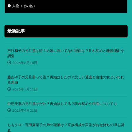
人物（その他）
最新記事
吉行和子の元旦那は誰？結婚に向いてない理由は？馴れ初めと離婚理由を
調査
2026年6月18日
藤あや子の元旦那って誰？再婚はしたの？悲しい過去と魔性の女といわれ
る理由
2026年5月11日
中島美嘉の元旦那はだれ？再婚はしてる？馴れ初めや現在についても
2026年4月21日
ももクロ・百田夏菜子の弟の職業は？家族構成や実家がお金持ちの噂を調
査