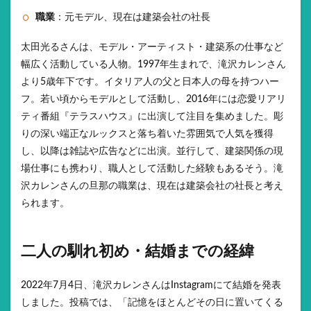
職業
：元モデル、現在は建築会社の社長
太田光るさんは、モデル・アーティスト・建築系の仕事など
幅広く活動している人物。1997年生まれで、滝沢カレンさん
より5歳年下です。イタリア人の父と日本人の母を持つハー
フ。若い頃からモデルとして活動し、2016年には恋愛リアリ
ティ番組『テラスハウス』に出演して注目を集めました。彫
りの深い端正なルックスと落ち着いた雰囲気で人気を獲得
し、以降は雑誌や広告などに出演。並行して、建築関係の現
場仕事にも携わり、職人として活動した経験もあるそう。滝
沢カレンさんの旦那の職業は、現在は建築会社の社長と考え
られます。
二人の馴れ初め・結婚までの経緯
2022年7月4日、滝沢カレンさんはInstagramにて結婚を発表
しました。投稿では、「記憶をほとんどその日に置いてくる