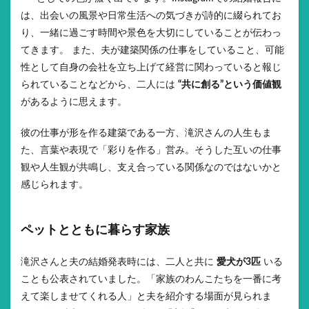
は、出会いの風景や日常生活への気づきが詩的に綴られてお
り、一緒に過ごす時間や景色を大切にしていることが伝わっ
てきます。 また、夫が建築関係の仕事をしていること、可能
性として自身の会社を立ち上げて経営に関わっていると報じ
られていることなどから、二人には
“共に創る”という価値観
があるように思えます。
彼の仕事が形を作る建築である一方、滝沢さんの人生もま
た、言葉や表現で「彩りを作る」営み。そうした互いの仕事
観や人生観が共鳴し、支え合っている関係なのではないかと
感じられます。
ペットとともに暮らす家族
滝沢さんと夫の結婚発表時には、二人と共に
愛犬が
3匹
いる
ことも公表されていました。「家族のわんこたちを一番に考
えて楽しませてくれる人」と夫を紹介する場面が見られま