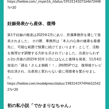
https://twitter.com/_rnyan16_/status/1953114107164672448
?s=20
妊娠発表から産休、復帰
第1子妊娠の報道は2025年2月にあり、所属事務所を通じて発
表されました。 その際、事務所は「本人の心身の健康を最優
先に、可能な範囲で慎重に続けてまいります」として、活動
を無理せず調整する方針を示されていました。出産からわず
か2か月後の2025年10月３日にはなんと復帰を発表。11月4日
放送の「踊る！さんま御殿！！」2時間SPでは、復帰後テレビ
初出演され、出産前と変わらない姿に視聴者を驚かせまし
た。
https://twitter.com/modelpress/status/198314197494652542
2?s=20
初の私小説「でかまりなちゃん」