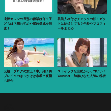
滝沢カレンの旦那の職業は何？子
芸能人格付けチェックの顔！ガク
どもは？馴れ初めや家族構成を調
トは結婚してる？年齢やプロフィ
査！
ールまとめ
元祖・ブログの女王！中川翔子再
ストイックな姿勢がカッコいい！
ブレイクのきっかけは水着？反響
Youtuber・加藤ひなた人気の秘密
も紹介
Home
Sitemap
Contact