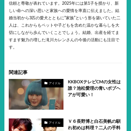
信頼と尊敬が表れています。2025年には第1子を授かり、新
しい命への深い思いと家族への愛情を率直に伝えました。結
婚当初から3匹の愛犬とともに“家族”という形を築いていた二
人は、これからもペットや子どもを含めた温かな暮らしを大
切にしながら歩んでいくことでしょう。結婚、出産を経てま
すます魅力の増した滝川カレンさんの今後の活動にも注目で
す。
関連記事
KKBOXテレビCMの女性は
アイドル
誰？池松愛理の青いボブヘ
アが可愛い！
Ｖ６長野博と白石美帆の馴
アイドル
れ初めは料理？二人の手料