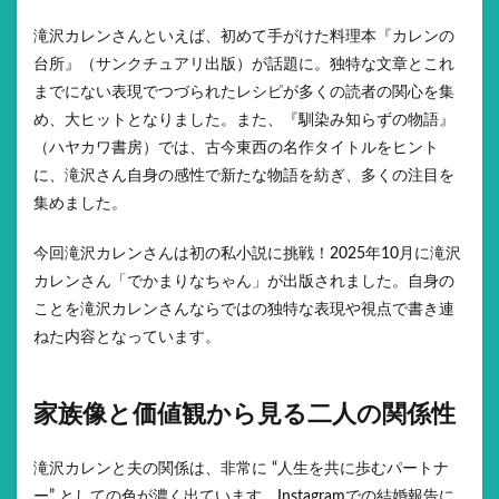
滝沢カレンさんといえば、初めて手がけた料理本『カレンの
台所』（サンクチュアリ出版）が話題に。独特な文章とこれ
までにない表現でつづられたレシピが多くの読者の関心を集
め、大ヒットとなりました。また、『馴染み知らずの物語』
（ハヤカワ書房）では、古今東西の名作タイトルをヒント
に、滝沢さん自身の感性で新たな物語を紡ぎ、多くの注目を
集めました。
今回滝沢カレンさんは初の私小説に挑戦！2025年10月に滝沢
カレンさん「でかまりなちゃん」が出版されました。自身の
ことを滝沢カレンさんならではの独特な表現や視点で書き連
ねた内容となっています。
家族像と価値観から見る二人の関係性
滝沢カレンと夫の関係は、非常に “人生を共に歩むパートナ
ー” としての色が濃く出ています。Instagramでの結婚報告に