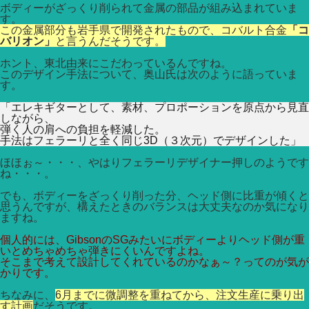
ボディーがざっくり削られて金属の部品が組み込まれていま
す。
この金属部分も岩手県で開発されたもので、コバルト合金
「コ
バリオン」
と言うんだそうです。
ホント、東北由来にこだわっているんですね。
このデザイン手法について、奥山氏は次のように語っていま
す。
「エレキギターとして、素材、プロポーションを原点から見直
しながら、
弾く人の肩への負担を軽減した。
手法はフェラーリと全く同じ3D（３次元）でデザインした」
ほほぉ～・・・、やはりフェラーリデザイナー押しのようです
ね・・・。
でも、ボディーをざっくり削った分、ヘッド側に比重が傾くと
思うんですが、構えたときのバランスは大丈夫なのか気になり
ますね。
個人的には、GibsonのSGみたいにボディーよりヘッド側が重
いとめちゃめちゃ弾きにくいんですよね。
そこまで考えて設計してくれているのかなぁ～？ってのが気が
かりです。
ちなみに、
6月までに微調整を重ねてから、注文生産に乗り出
す計画
だそうです。