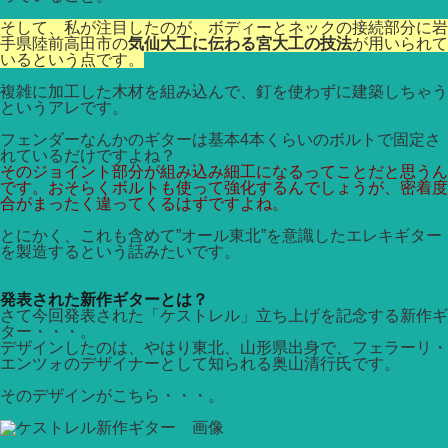
そして、私が注目したのが、ボディーとネックの接続部分に岩
手県陸前高田市の
気仙大工に伝わる宮大工の技法
が用いられて
いるという点です。
複雑に加工した木材を組み込んで、釘を使わずに建築しちゃう
というアレです。
フェンダーなんかのギターは基本4本くらいのボルトで固定さ
れているだけですよね？
そのジョイント部分が組み込み細工になるってことだと思うん
です。おそらくボルトも使って強化するんでしょうが、密着度
合がまったく違ってくるはずですよね。
とにかく、これも含めて”オール東北”を意識したエレキギター
を製造するという話みたいです。
発表された新作ギターとは？
さて今回発表された「ケストレル」立ち上げを記念する新作ギ
ター・・・。
デザインしたのは、やはり東北、山形県出身で、フェラーリ・
エンツォのデザイナーとして知られる奥山清行氏です。
そのデザインがこちら・・・。