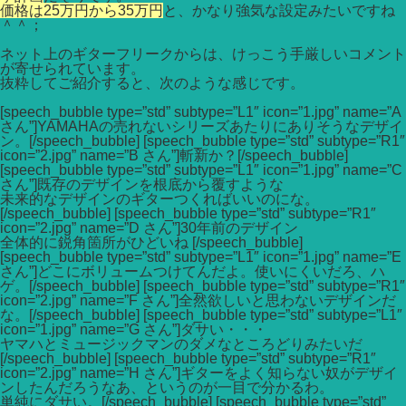
価格は25万円から35万円
と、かなり強気な設定みたいですね
＾＾；
ネット上のギターフリークからは、けっこう手厳しいコメント
が寄せられています。
抜粋してご紹介すると、次のような感じです。
[speech_bubble type=”std” subtype=”L1″ icon=”1.jpg” name=”A
さん”]YAMAHAの売れないシリーズあたりにありそうなデザイ
ン。[/speech_bubble] [speech_bubble type=”std” subtype=”R1″
icon=”2.jpg” name=”B さん”]斬新か？[/speech_bubble]
[speech_bubble type=”std” subtype=”L1″ icon=”1.jpg” name=”C
さん”]既存のデザインを根底から覆すような
未来的なデザインのギターつくればいいのにな。
[/speech_bubble] [speech_bubble type=”std” subtype=”R1″
icon=”2.jpg” name=”D さん”]30年前のデザイン
全体的に鋭角箇所がひどいね [/speech_bubble]
[speech_bubble type=”std” subtype=”L1″ icon=”1.jpg” name=”E
さん”]どこにボリュームつけてんだよ。使いにくいだろ、ハ
ゲ。[/speech_bubble] [speech_bubble type=”std” subtype=”R1″
icon=”2.jpg” name=”F さん”]全然欲しいと思わないデザインだ
な。[/speech_bubble] [speech_bubble type=”std” subtype=”L1″
icon=”1.jpg” name=”G さん”]ダサい・・・
ヤマハとミュージックマンのダメなところどりみたいだ
[/speech_bubble] [speech_bubble type=”std” subtype=”R1″
icon=”2.jpg” name=”H さん”]ギターをよく知らない奴がデザイ
ンしたんだろうなあ、というのが一目で分かるわ。
単純にダサい。[/speech_bubble] [speech_bubble type=”std”