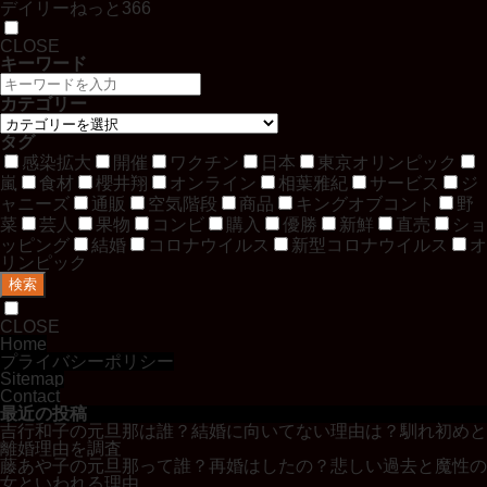
デイリーねっと366
CLOSE
キーワード
カテゴリー
タグ
感染拡大
開催
ワクチン
日本
東京オリンピック
嵐
食材
櫻井翔
オンライン
相葉雅紀
サービス
ジ
ャニーズ
通販
空気階段
商品
キングオブコント
野
菜
芸人
果物
コンビ
購入
優勝
新鮮
直売
ショ
ッピング
結婚
コロナウイルス
新型コロナウイルス
オ
リンピック
検索
CLOSE
Home
プライバシーポリシー
Sitemap
Contact
最近の投稿
吉行和子の元旦那は誰？結婚に向いてない理由は？馴れ初めと
離婚理由を調査
藤あや子の元旦那って誰？再婚はしたの？悲しい過去と魔性の
女といわれる理由