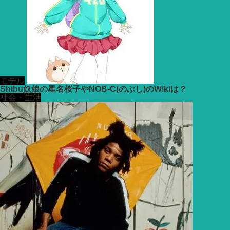
モデル
Shibu奴娘の星名桜子やNOB-C(のぶし)のWikiは？
社会・生活