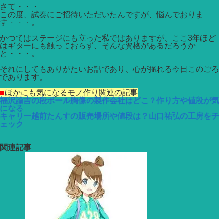
さて・・・
この度、試奏にご招待いただいたんですが、悩んでおりま
す・・・。
かつてはステージにも立った私ではありますが、ここ3年ほど
はギターにも触っておらず、そんな資格があるだろうか
と・・・。
それにしてもありがたいお話であり、心が揺れる今日このごろ
であります。
■
ほかにも気になるモノ作り関連の記事
福沢諭吉の段ボール胸像の製作会社はどこ？作り方や値段が気
になる
キャリー越前たんすの販売場所や値段は？山口祐弘の工房をチ
ェック
関連記事