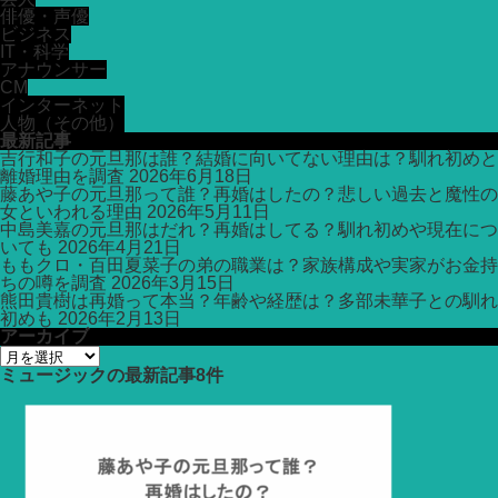
俳優・声優
ビジネス
IT・科学
アナウンサー
CM
インターネット
人物（その他）
最新記事
吉行和子の元旦那は誰？結婚に向いてない理由は？馴れ初めと
離婚理由を調査
2026年6月18日
藤あや子の元旦那って誰？再婚はしたの？悲しい過去と魔性の
女といわれる理由
2026年5月11日
中島美嘉の元旦那はだれ？再婚はしてる？馴れ初めや現在につ
いても
2026年4月21日
ももクロ・百田夏菜子の弟の職業は？家族構成や実家がお金持
ちの噂を調査
2026年3月15日
熊田貴樹は再婚って本当？年齢や経歴は？多部未華子との馴れ
初めも
2026年2月13日
アーカイブ
ア
ー
ミュージック
の最新記事8件
カ
イ
ブ