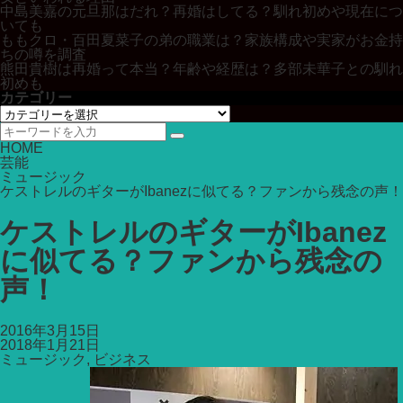
中島美嘉の元旦那はだれ？再婚はしてる？馴れ初めや現在につ
いても
ももクロ・百田夏菜子の弟の職業は？家族構成や実家がお金持
ちの噂を調査
熊田貴樹は再婚って本当？年齢や経歴は？多部未華子との馴れ
初めも
カテゴリー
カ
テ
ゴ
HOME
リ
芸能
ー
ミュージック
ケストレルのギターがIbanezに似てる？ファンから残念の声！
ケストレルのギターがIbanez
に似てる？ファンから残念の
声！
2016年3月15日
2018年1月21日
ミュージック
,
ビジネス