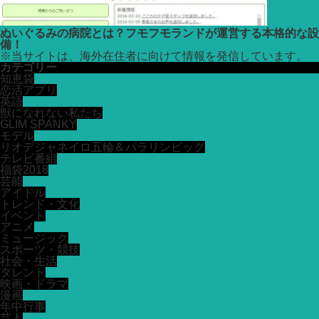
ぬいぐるみの病院とは？フモフモランドが運営する本格的な設
備！
※
当サイトは、海外在住者に向けて情報を発信しています。
カテゴリー
知恵袋
恋活アプリ
英語
獣になれない私たち
GLIM SPANKY
モデル
リオデジャネイロ五輪＆パラリンピック
テレビ番組
福袋2018
芸能
アイドル
トレンド・文化
イベント
アニメ
ミュージック
スポーツ・競技
社会・生活
タレント
映画・ドラマ
漫画
年中行事
芸人