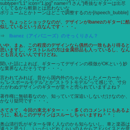
subtype=”L1″ icon=”1.jpg” name=”I さん”]奇抜なギターは出尽
くしてるから斬新とは思わないな
ボリュームとかトーンはどこで調整するのか[/speech_bubble]
で、ちょっとショックなのが、デザインがIbanezのギターに酷
似しているという点なんです・・・。
⇒
Ibanez（アイバニーズ）のそっくりさん？
いや、まぁ、この程度のデザインなら偶然の一致もあり得ると
思いますし、ケストレルの方は金属部品も入っているし、なん
とも言えないんですけどね。
聞いた話によれば、ギターってデザインの模倣がOKという妙
な業界なんだそうです・・・。
言われてみれば、昔から国内外のちゃんとしたメーカーか
ら”レスポールモデル”とか”ストラトモデル”って感じで、寸分
たがわぬデザインのギターが堂々と売られていますよね？
著作権に無頓着なのか、知っていて深追いしないだけなのか、
かなり疑問です・・・。
さてさて、今回の東北ギター・・・多くのコメントにもあるよ
うに、私もこのデザインはスルーしちゃいますね＾＾；
奥山清行氏がギターを弾く人なのかも知らないし、車と楽器は
違うと思うし、いったいどれくらいの人からアドバイスとか意