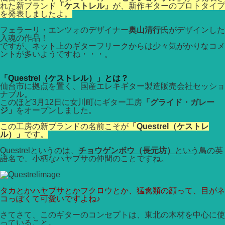
れた新ブランド
「ケストレル」
が、新作ギターのプロトタイプ
を発表しましたよ。
フェラーリ・エンツォのデザイナー
奥山清行
氏がデザインした
入魂の作品！
ですが、ネット上のギターフリークからは少々気がかりなコメ
ントが多いようですね・・・。
「Questrel（ケストレル）」とは？
仙台市に拠点を置く、国産エレキギター製造販売会社セッショ
ナブル。
このほど3月12日に女川町にギター工房
「グライド・ガレー
ジ」
をオープンしました。
この工房の新ブランドの名前こそが
「Questrel（ケストレ
ル）」
です。
Questrelというのは、
チョウゲンボウ（長元坊）
という鳥の英
語名
で、小柄なハヤブサの仲間のことですね。
タカとかハヤブサとかフクロウとか、猛禽類の顔って、目がネ
コっぽくて可愛いですよね♪
さてさて、このギターのコンセプトは、東北の木材を中心に使
っていること。