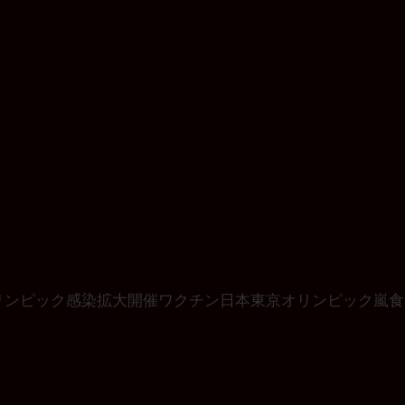
リンピック
感染拡大
開催
ワクチン
日本
東京オリンピック
嵐
食