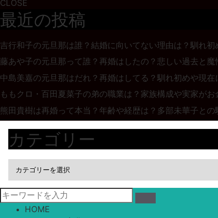
CLOSE
最近の投稿
吉行和子の元旦那は誰？結婚に向いてない理由は？馴れ初
藤あや子の元旦那って誰？再婚はしたの？悲しい過去と魔
中島美嘉の元旦那はだれ？再婚はしてる？馴れ初めや現在
ももクロ・百田夏菜子の弟の職業は？家族構成や実家がお
熊田貴樹は再婚って本当？年齢や経歴は？多部未華子との
カテゴリー
HOME