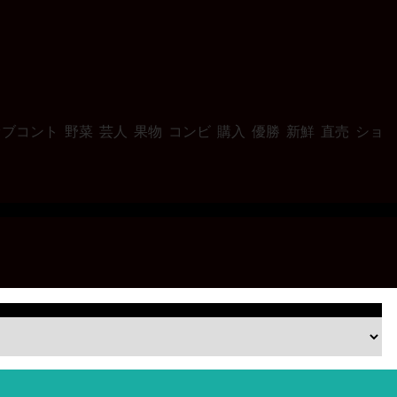
オブコント
野菜
芸人
果物
コンビ
購入
優勝
新鮮
直売
ショ