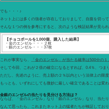
でも・・・♪
ネット上には多くの強者が存在しておりまして、自腹を切って
そんな１つの例を参考にすると、次のような検証結果が見られ
【チョコボールを1,000個、購入した結果】
・金のエンゼル・・・２枚
・銀のエンゼル・・・37枚
これが事実なら、
「金のエンゼル」が当たる確率は500分の１
そして今回、これが２倍の確立になるとすれば、0.4％、つま
ただし、先述のように、売上額の２％以内という法律上の限度
もっとも、いずれにしても微妙に厳しい確立であることは変わ
金銀のエンゼルの当たりを見分ける方法は？
ならば、「金のエンゼル」なり「銀のエンゼル」なり、当たり
なんて思ったら、これまたネット上の猛者たちが検証しており