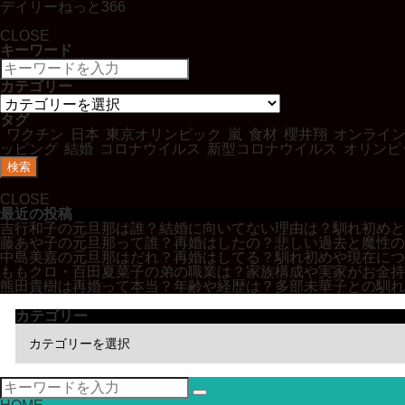
デイリーねっと366
CLOSE
キーワード
カテゴリー
タグ
ワクチン
日本
東京オリンピック
嵐
食材
櫻井翔
オンライ
ッピング
結婚
コロナウイルス
新型コロナウイルス
オリンピ
検索
CLOSE
最近の投稿
吉行和子の元旦那は誰？結婚に向いてない理由は？馴れ初めと
藤あや子の元旦那って誰？再婚はしたの？悲しい過去と魔性の
中島美嘉の元旦那はだれ？再婚はしてる？馴れ初めや現在につ
ももクロ・百田夏菜子の弟の職業は？家族構成や実家がお金持
熊田貴樹は再婚って本当？年齢や経歴は？多部未華子との馴れ
カテゴリー