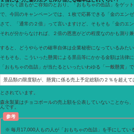
おそらく誰もがご存知のとおり、「おもちゃの缶詰」をゲット
で、今回のキャンペーンでは、１枚で応募できる「金のエンゼ
さて、「通常の２倍」って言いますけど、そもそも「金のエ
それが分からなければ、２倍の恩恵がどの程度なのかも測り兼
すると、どうやらその確率自体は企業秘密になっているみたい
そもそも、こういった懸賞による景品等にかかる金額は法律に
「おもちゃの缶詰」が当たるといったいわゆる「一般懸賞」で
景品類の限度額が、懸賞に係る売上予定総額の２％を超えて
とされています。
森永製菓はチョコボールの売上額を公表していないことから、
んです。
参考
※ 毎月17,000人もの人が「おもちゃの缶詰」を手にして