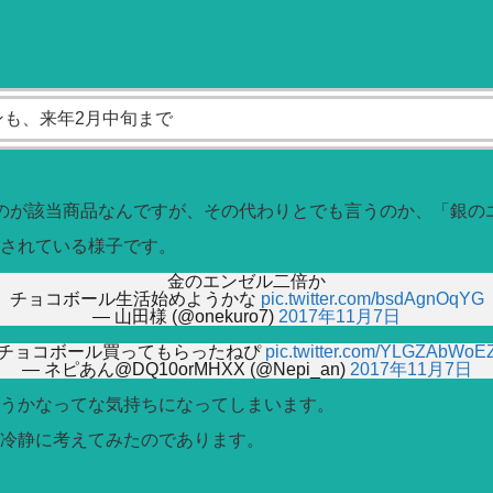
も、来年2月中旬まで
のが該当商品なんですが、その代わりとでも言うのか、「銀の
されている様子です。
金のエンゼル二倍か
チョコボール生活始めようかな
pic.twitter.com/bsdAgnOqYG
— 山田様 (@onekuro7)
2017年11月7日
チョコボール買ってもらったねぴ
pic.twitter.com/YLGZAbWoE
— ネピあん@DQ10orMHXX (@Nepi_an)
2017年11月7日
うかなってな気持ちになってしまいます。
冷静に考えてみたのであります。