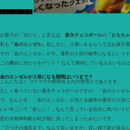
トレンド・文化
お菓子の「当たり」と言えば、
森永チョコボール
の
「おもちゃ
私も
「金のエンゼル」
欲しさに、小遣いをもらってはお菓子屋
その「金のエンゼル」が今、通常の２倍の確率になるというキ
この機会に当たりをゲット！ なんて期待している人もいるか
金のエンゼルが２倍になる期間はいつまで？
こんにちは！ コテコテの昭和生まれの管理人であります。
久しく食べていない森永チョコボールですが、「金のエンゼル
で、なんと今、「金のエンゼル」が当たる確率が通常の２倍に
いい年こいて「欲しい！」なんて思っている自分に気づいてビ
思わず精神年齢が幼少期に戻ってしまったみたいです。
『三つ子の魂百まで』なんて言いますが、言い得て妙と唸るし