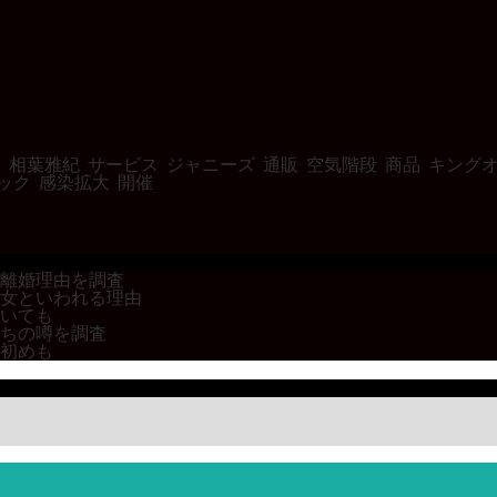
ン
相葉雅紀
サービス
ジャニーズ
通販
空気階段
商品
キング
ック
感染拡大
開催
離婚理由を調査
女といわれる理由
いても
ちの噂を調査
初めも