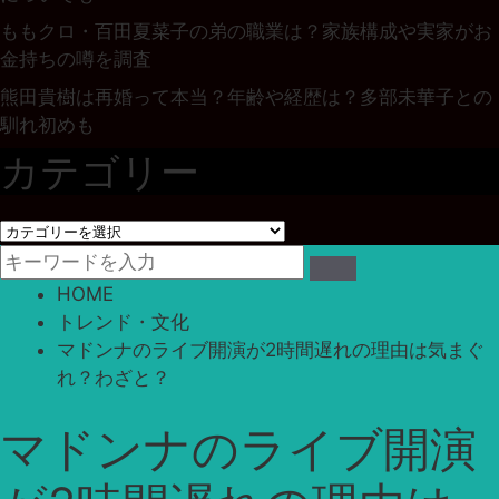
ももクロ・百田夏菜子の弟の職業は？家族構成や実家がお
金持ちの噂を調査
熊田貴樹は再婚って本当？年齢や経歴は？多部未華子との
馴れ初めも
カテゴリー
カ
テ
ゴ
HOME
リ
トレンド・文化
ー
マドンナのライブ開演が2時間遅れの理由は気まぐ
れ？わざと？
マドンナのライブ開演