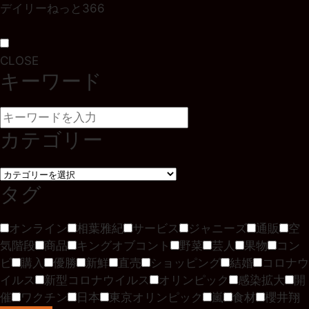
デイリーねっと366
CLOSE
キーワード
カテゴリー
タグ
オンライン
相葉雅紀
サービス
ジャニーズ
通販
空
気階段
商品
キングオブコント
野菜
芸人
果物
コン
ビ
購入
優勝
新鮮
直売
ショッピング
結婚
コロナウ
イルス
新型コロナウイルス
オリンピック
感染拡大
開
催
ワクチン
日本
東京オリンピック
嵐
食材
櫻井翔