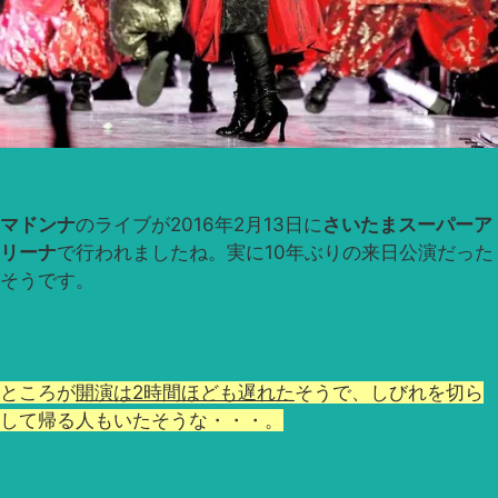
マドンナ
のライブが2016年2月13日に
さいたまスーパーア
リーナ
で行われましたね。実に10年ぶりの来日公演だった
そうです。
ところが
開演は2時間ほども遅れた
そうで、しびれを切ら
して帰る人もいたそうな・・・。