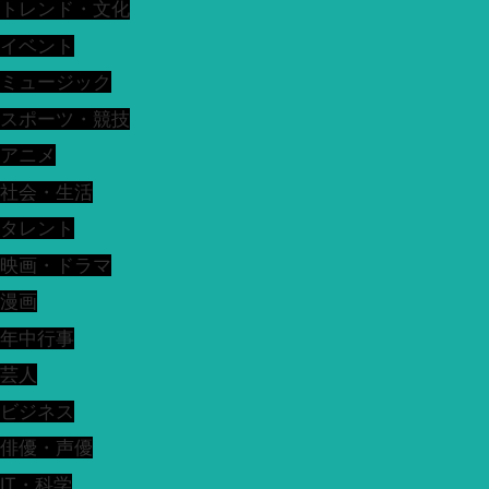
トレンド・文化
イベント
ミュージック
スポーツ・競技
アニメ
社会・生活
タレント
映画・ドラマ
漫画
年中行事
芸人
ビジネス
俳優・声優
IT・科学