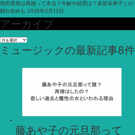
熊田貴樹は再婚って本当？年齢や経歴は？多部未華子との
馴れ初めも
2026年2月13日
アーカイブ
ア
ミュージック
の最新記事8件
ー
カ
イ
ブ
藤あや子の元旦那って