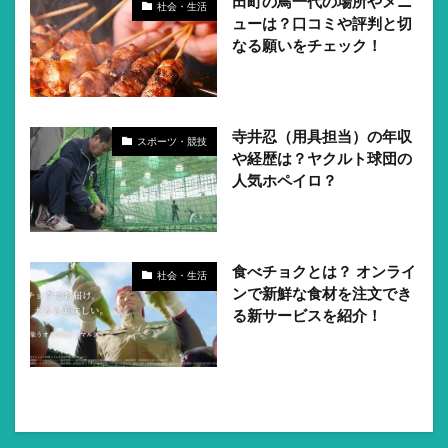
田町の鳥一代の場所やメニ
社会・生活
ューは？口コミや評判と切
なる願いをチェック！
寺井忍（用具担当）の年収
スポーツ・競技
や経歴は？ヤクルト球団の
人気ホペイロ？
食べチョクとは？ オンライ
社会・生活
ンで新鮮な食材を注文でき
る新サービスを紹介！