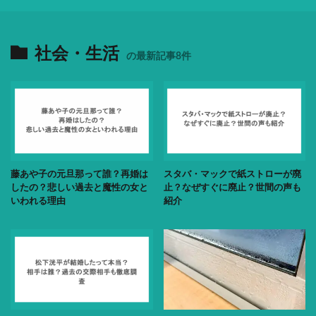
社会・生活
の最新記事8件
藤あや子の元旦那って誰？再婚は
スタバ・マックで紙ストローが廃
したの？悲しい過去と魔性の女と
止？なぜすぐに廃止？世間の声も
いわれる理由
紹介