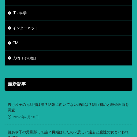
IT・科学
インターネット
CM
人物（その他）
最新記事
吉行和子の元旦那は誰？結婚に向いてない理由は？馴れ初めと離婚理由を
調査
2026年6月18日
藤あや子の元旦那って誰？再婚はしたの？悲しい過去と魔性の女といわれ