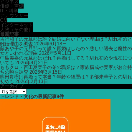
ビジネス
俳優・声優
IT・科学
アナウンサー
CM
インターネット
人物（その他）
最新記事
吉行和子の元旦那は誰？結婚に向いてない理由は？馴れ初めと
離婚理由を調査
2026年6月18日
藤あや子の元旦那って誰？再婚はしたの？悲しい過去と魔性の
女といわれる理由
2026年5月11日
中島美嘉の元旦那はだれ？再婚はしてる？馴れ初めや現在につ
いても
2026年4月21日
ももクロ・百田夏菜子の弟の職業は？家族構成や実家がお金持
ちの噂を調査
2026年3月15日
熊田貴樹は再婚って本当？年齢や経歴は？多部未華子との馴れ
初めも
2026年2月13日
アーカイブ
ア
ー
トレンド・文化
の最新記事8件
カ
イ
ブ