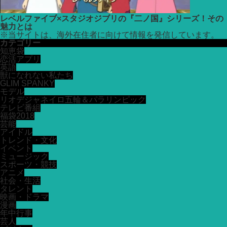
レベルファイブ×スタジオジブリの『二ノ国』シリーズ！その
魅力とは
※
当サイトは、海外在住者に向けて情報を発信しています。
カテゴリー
知恵袋
恋活アプリ
英語
獣になれない私たち
GLIM SPANKY
モデル
リオデジャネイロ五輪＆パラリンピック
テレビ番組
福袋2018
芸能
アイドル
トレンド・文化
イベント
ミュージック
スポーツ・競技
アニメ
社会・生活
タレント
映画・ドラマ
漫画
年中行事
芸人