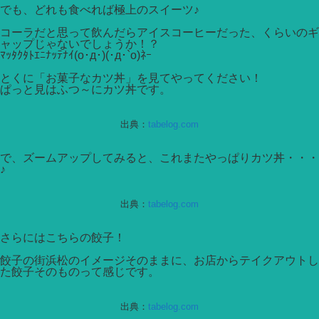
でも、どれも食べれば極上のスイーツ♪
コーラだと思って飲んだらアイスコーヒーだった、くらいのギ
ャップじゃないでしょうか！？
ﾏｯﾀｸﾀﾄｴﾆﾅｯﾃﾅｲ(ο･д･)(･д･`ο)ﾈｰ
とくに「お菓子なカツ丼」を見てやってください！
ぱっと見はふつ～にカツ丼です。
出典：
tabelog.com
で、ズームアップしてみると、これまたやっぱりカツ丼・・・
♪
出典：
tabelog.com
さらにはこちらの餃子！
餃子の街浜松のイメージそのままに、お店からテイクアウトし
た餃子そのものって感じです。
出典：
tabelog.com