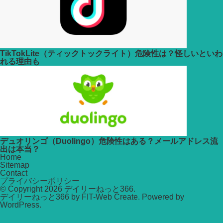
TikTokLite（ティックトックライト）危険性は？怪しいといわ
れる理由も
デュオリンゴ（Duolingo）危険性はある？メールアドレス流
出は本当？
Home
Sitemap
Contact
プライバシーポリシー
© Copyright 2026
デイリーねっと366
.
デイリーねっと366 by
FIT-Web Create
. Powered by
WordPress
.