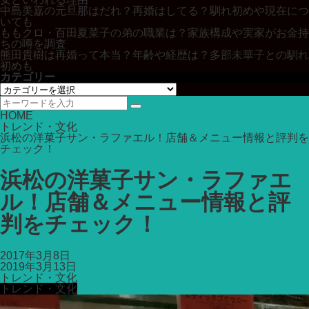
中島美嘉の元旦那はだれ？再婚はしてる？馴れ初めや現在につ
いても
ももクロ・百田夏菜子の弟の職業は？家族構成や実家がお金持
ちの噂を調査
熊田貴樹は再婚って本当？年齢や経歴は？多部未華子との馴れ
初めも
カテゴリー
カ
テ
ゴ
HOME
リ
トレンド・文化
ー
浜松の洋菓子サン・ラファエル！店舗＆メニュー情報と評判を
チェック！
浜松の洋菓子サン・ラファエ
ル！店舗＆メニュー情報と評
判をチェック！
2017年3月8日
2019年3月13日
トレンド・文化
トレンド・文化