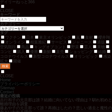
デイリーねっと366
CLOSE
キーワード
カテゴリー
タグ
ワクチン
日本
東京オリンピック
嵐
食材
櫻井翔
オンライン
相葉雅紀
サービス
ジャニーズ
通販
空気階段
商品
キングオブコント
野菜
芸人
果物
コンビ
購入
優勝
新鮮
直売
ショッピング
結婚
コロナウイルス
新型コロナウイルス
オリンピック
感染
拡大
開催
検索
CLOSE
Home
プライバシーポリシー
Sitemap
Contact
最近の投稿
吉行和子の元旦那は誰？結婚に向いてない理由は？馴れ初めと
離婚理由を調査
藤あや子の元旦那って誰？再婚はしたの？悲しい過去と魔性の
女といわれる理由