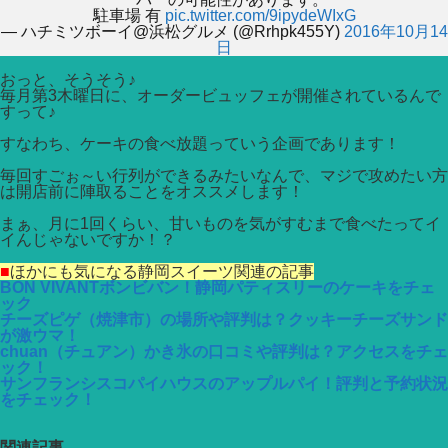
駐車場 有
pic.twitter.com/9ipydeWIxG
— ハチミツボーイ@浜松グルメ (@Rrhpk455Y)
2016年10月14
日
おっと、そうそう♪
毎月第3木曜日に、オーダービュッフェが開催されているんで
すって♪
すなわち、ケーキの食べ放題っていう企画であります！
毎回すごぉ～い行列ができるみたいなんで、マジで攻めたい方
は開店前に陣取ることをオススメします！
まぁ、月に1回くらい、甘いものを気がすむまで食べたってイ
イんじゃないですか！？
■
ほかにも気になる静岡スイーツ関連の記事
BON VIVANTボンビバン！静岡パティスリーのケーキをチェ
ック
チーズピゲ（焼津市）の場所や評判は？クッキーチーズサンド
が激ウマ！
chuan（チュアン）かき氷の口コミや評判は？アクセスをチェ
ック！
サンフランシスコパイハウスのアップルパイ！評判と予約状況
をチェック！
関連記事