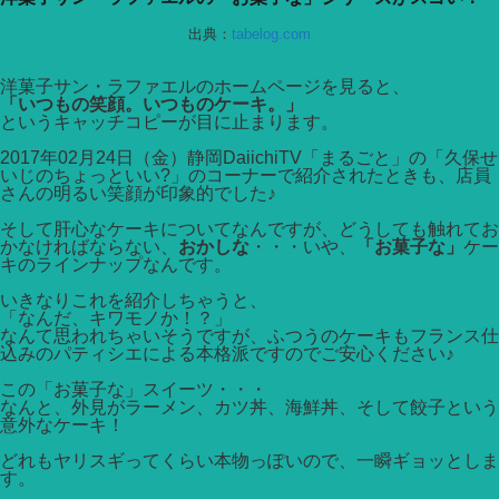
出典：
tabelog.com
洋菓子サン・ラファエルのホームページを見ると、
「いつもの笑顔。いつものケーキ。」
というキャッチコピーが目に止まります。
2017年02月24日（金）静岡DaiichiTV「まるごと」の「久保せ
いじのちょっといい?」のコーナーで紹介されたときも、店員
さんの明るい笑顔が印象的でした♪
そして肝心なケーキについてなんですが、どうしても触れてお
かなければならない、
おかしな
・・・いや、
「お菓子な」
ケー
キのラインナップなんです。
いきなりこれを紹介しちゃうと、
「なんだ、キワモノか！？」
なんて思われちゃいそうですが、ふつうのケーキもフランス仕
込みのパティシエによる本格派ですのでご安心ください♪
この「お菓子な」スイーツ・・・
なんと、外見がラーメン、カツ丼、海鮮丼、そして餃子という
意外なケーキ！
どれもヤリスギってくらい本物っぽいので、一瞬ギョッとしま
す。