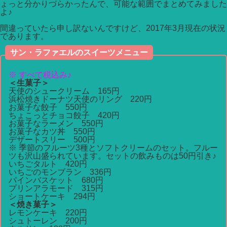
ょっと分かりづらかったんで、可能な範囲でまとめてみました
よ♪
間違っていたら申し訳ないんですけど、2017年3月現在の状況
であります。
サン・ラファエルのスイーツメニュー
※ すべて税込み♪
＜生菓子＞
天使のシュークリーム 165円
浜松焼きドーナツ天使のリング 220円
お菓子な餃子 550円
ちょこっとチョコ餃子 420円
お菓子なラーメン 550円
お菓子なカツ丼 550円
デザートスリー 500円
※ 季節のフルーツ3種とソフトクリームのセット。フルー
ツも沢山盛られています。セットの飲みものは50円引き♪
いちごタルト 420円
いちごのモンブラン 336円
パインバスケット 680円
プリンアラモード 315円
ショートケーキ 294円
＜焼き菓子＞
レモンケーキ 220円
シュトーレン 200円