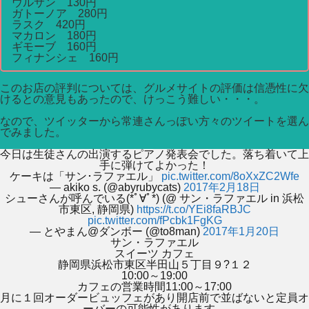
ウルサン 130円
ガトーノア 280円
ラスク 420円
マカロン 180円
ギモーブ 160円
フィナンシェ 160円
このお店の評判については、グルメサイトの評価は信憑性に欠
けるとの意見もあったので、けっこう難しい・・・。
なので、ツイッターから常連さんっぽい方々のツイートを選ん
でみました。
今日は生徒さんの出演するピアノ発表会でした。落ち着いて上
手に弾けてよかった！
ケーキは「サン･ラファエル」
pic.twitter.com/8oXxZC2Wfe
— akiko s. (@abyrubycats)
2017年2月18日
シューさんが呼んでいる(*ﾟ∀ﾟ*) (@ サン・ラファエル in 浜松
市東区, 静岡県)
https://t.co/YEi8faRBJC
pic.twitter.com/fPcbk1FgKG
— とやまん@ダンボー (@to8man)
2017年1月20日
サン・ラファエル
スイーツ カフェ
静岡県浜松市東区半田山５丁目９?１２
10:00～19:00
カフェの営業時間11:00～17:00
月に１回オーダービュッフェがあり開店前で並ばないと定員オ
ーバーの可能性があります。