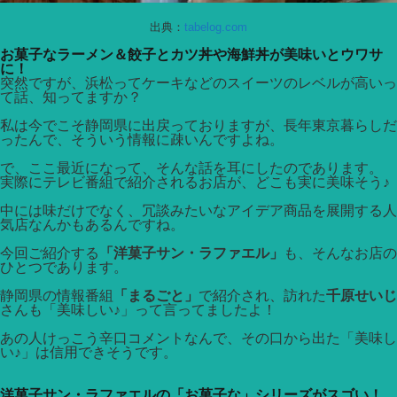
出典：
tabelog.com
お菓子なラーメン＆餃子とカツ丼や海鮮丼が美味いとウワサ
に！
突然ですが、浜松ってケーキなどのスイーツのレベルが高いっ
て話、知ってますか？
私は今でこそ静岡県に出戻っておりますが、長年東京暮らしだ
ったんで、そういう情報に疎いんですよね。
で、ここ最近になって、そんな話を耳にしたのであります。
実際にテレビ番組で紹介されるお店が、どこも実に美味そう♪
中には味だけでなく、冗談みたいなアイデア商品を展開する人
気店なんかもあるんですね。
今回ご紹介する
「洋菓子サン・ラファエル」
も、そんなお店の
ひとつであります。
静岡県の情報番組
「まるごと」
で紹介され、訪れた
千原せいじ
さんも「美味しい♪」って言ってましたよ！
あの人けっこう辛口コメントなんで、その口から出た「美味し
い♪」は信用できそうです。
洋菓子サン・ラファエルの「お菓子な」シリーズがスゴい！