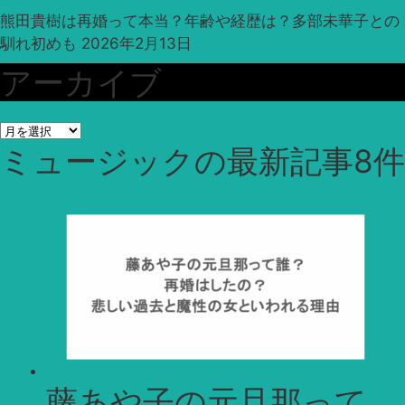
熊田貴樹は再婚って本当？年齢や経歴は？多部未華子との
馴れ初めも
2026年2月13日
アーカイブ
ア
ミュージック
の最新記事8件
ー
カ
イ
ブ
藤あや子の元旦那って