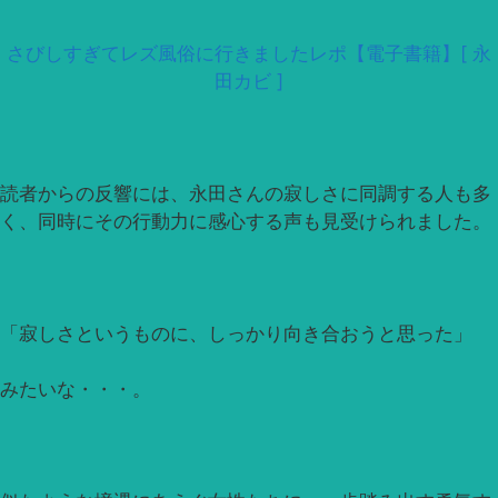
さびしすぎてレズ風俗に行きましたレポ【電子書籍】[ 永
田カビ ]
読者からの反響には、永田さんの寂しさに同調する人も多
く、同時にその行動力に感心する声も見受けられました。
「寂しさというものに、しっかり向き合おうと思った」
みたいな・・・。