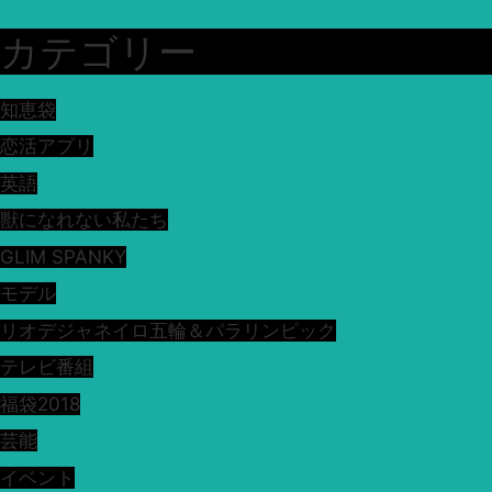
カテゴリー
知恵袋
恋活アプリ
英語
獣になれない私たち
GLIM SPANKY
モデル
リオデジャネイロ五輪＆パラリンピック
テレビ番組
福袋2018
芸能
イベント