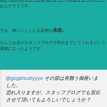
た
んだそうです。
承諾♪
でも、嬉しいことにお店側が
なんとお店のスタッフブログで宣伝までしてくれるという
展開になったようです。
@gogatsubyyyo
その節は有難う御座いま
した。
恐れ入りますが、スタッフブログでも宣伝
させて頂いてもよろしいでしょうか？