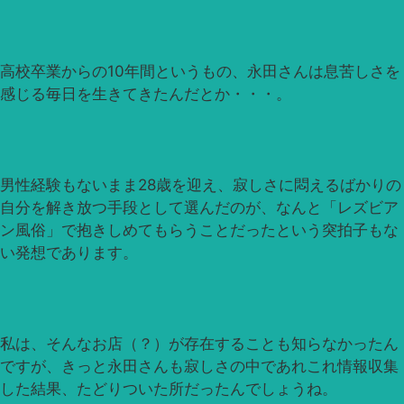
高校卒業からの10年間というもの、永田さんは息苦しさを
感じる毎日を生きてきたんだとか・・・。
男性経験もないまま28歳を迎え、寂しさに悶えるばかりの
自分を解き放つ手段として選んだのが、なんと「レズビア
ン風俗」で抱きしめてもらうことだったという突拍子もな
い発想であります。
私は、そんなお店（？）が存在することも知らなかったん
ですが、きっと永田さんも寂しさの中であれこれ情報収集
した結果、たどりついた所だったんでしょうね。