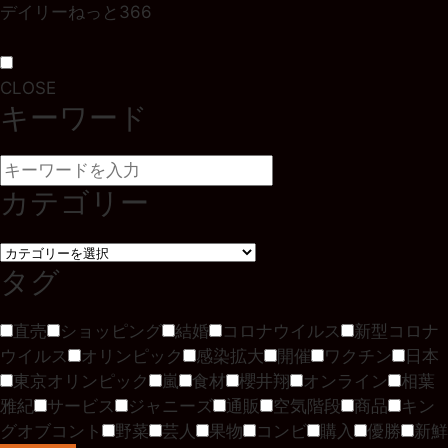
デイリーねっと366
CLOSE
キーワード
カテゴリー
タグ
直売
ショッピング
結婚
コロナウイルス
新型コロナ
ウイルス
オリンピック
感染拡大
開催
ワクチン
日本
東京オリンピック
嵐
食材
櫻井翔
オンライン
相葉
雅紀
サービス
ジャニーズ
通販
空気階段
商品
キン
グオブコント
野菜
芸人
果物
コンビ
購入
優勝
新鮮