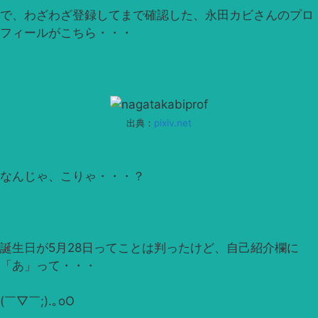
で、わざわざ登録してまで確認した、永田カビさんのプロ
フィールがこちら・・・
出典：
pixiv.net
なんじゃ、こりゃ・・・？
誕生日が5月28日ってことは判ったけど、自己紹介欄に
「あ」って・・・
(￣▽￣;).｡oO