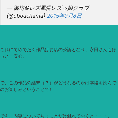
— 御坊＠レズ風俗レズっ娘クラブ
(@obouchama)
2015年9月8日
これにてめでたく作品はお店の公認となり、永田さんもほ
っと一安心。
で、この作品の結末（？）がどうなるのかは本編を読んで
のお楽しみということで♪
でも、内容についてちょっとだけ触れておくと・・・、