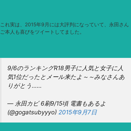
これ実は、2015年9月には大評判になっていて、永田さん
ご本人も喜びをツイートしてました。
9/6のランキングR18男子に人気と女子に人
気1位だったとメール来たよ～～みなさんあ
りがとう……
— 永田カビ 6刷9/15頃 電書もあるよ
(@gogatsubyyyo)
2015年9月7日