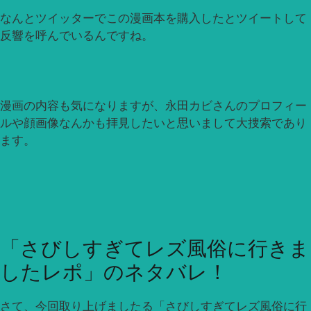
なんとツイッターでこの漫画本を購入したとツイートして
反響を呼んでいるんですね。
漫画の内容も気になりますが、永田カビさんのプロフィー
ルや顔画像なんかも拝見したいと思いまして大捜索であり
ます。
「さびしすぎてレズ風俗に行きま
したレポ」のネタバレ！
さて、今回取り上げましたる「さびしすぎてレズ風俗に行