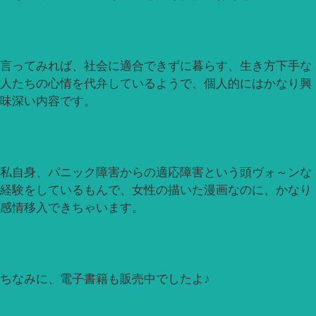
言ってみれば、社会に適合できずに暮らす、生き方下手な
人たちの心情を代弁しているようで、個人的にはかなり興
味深い内容です。
私自身、パニック障害からの適応障害という頭ヴォ～ンな
経験をしているもんで、女性の描いた漫画なのに、かなり
感情移入できちゃいます。
ちなみに、電子書籍も販売中でしたよ♪