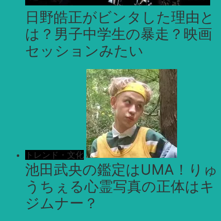
日野皓正がビンタした理由と
は？男子中学生の暴走？映画
セッションみたい
トレンド・文化
池田武央の鑑定はUMA！りゅ
うちぇる心霊写真の正体はキ
ジムナー？