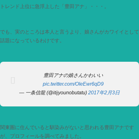
トレンド上位に急浮上した「豊田アナ」・・・。
でも、実のところは本人と言うより、娘さんがカワイイとして
話題になっているわけです。
豊田アナの娘さんかわいい
pic.twitter.com/OIeEwr6qD9
— 一条信龍 (@itijyounobutatu)
2017年2月3日
関東圏に住んでいると馴染みがないと思われる豊田アナです
が、プロフィールを調べてみました。