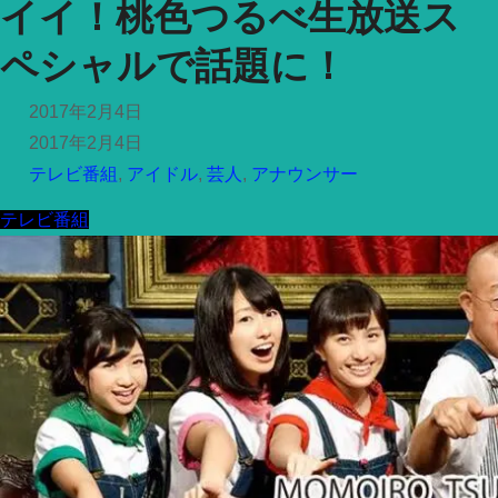
イイ！桃色つるべ生放送ス
ペシャルで話題に！
2017年2月4日
2017年2月4日
テレビ番組
,
アイドル
,
芸人
,
アナウンサー
テレビ番組