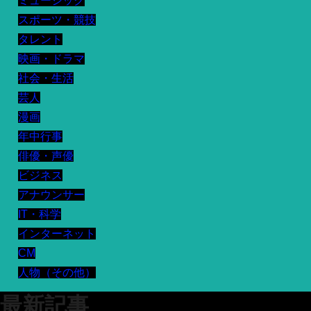
ミュージック
スポーツ・競技
タレント
映画・ドラマ
社会・生活
芸人
漫画
年中行事
俳優・声優
ビジネス
アナウンサー
IT・科学
インターネット
CM
人物（その他）
最新記事