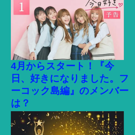
イ
ブ
4月からスタート！『今
日、好きになりました。フ
ーコック島編』のメンバー
は？