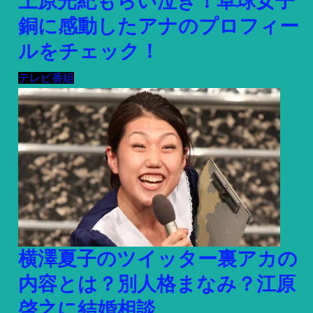
上原光紀もらい泣き！卓球女子
銅に感動したアナのプロフィー
ルをチェック！
テレビ番組
横澤夏子のツイッター裏アカの
内容とは？別人格まなみ？江原
啓之に結婚相談