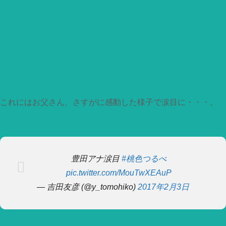
これにはお父さん、さすがに感動した様子で涙目に・・・。
豊田アナ涙目
#桃色つるべ
pic.twitter.com/MouTwXEAuP
— 吉田友彦 (@y_tomohiko)
2017年2月3日