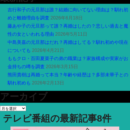
吉行和子の元旦那は誰？結婚に向いてない理由は？馴れ初
めと離婚理由を調査
2026年6月18日
藤あや子の元旦那って誰？再婚はしたの？悲しい過去と魔
性の女といわれる理由
2026年5月11日
中島美嘉の元旦那はだれ？再婚はしてる？馴れ初めや現在
についても
2026年4月21日
ももクロ・百田夏菜子の弟の職業は？家族構成や実家がお
金持ちの噂を調査
2026年3月15日
熊田貴樹は再婚って本当？年齢や経歴は？多部未華子との
馴れ初めも
2026年2月13日
アーカイブ
ア
テレビ番組
の最新記事8件
ー
カ