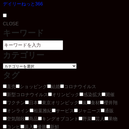
デイリーねっと366
CLOSE
キーワード
カテゴリー
タグ
直売
ショッピング
結婚
コロナウイルス
新型コロナウイルス
オリンピック
感染拡大
開催
ワクチン
日本
東京オリンピック
嵐
食材
櫻井翔
オンライン
相葉雅紀
サービス
ジャニーズ
通販
空気階段
商品
キングオブコント
野菜
芸人
果物
コンビ
購入
優勝
新鮮