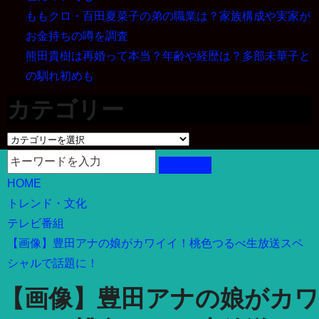
ももクロ・百田夏菜子の弟の職業は？家族構成や実家が
お金持ちの噂を調査
熊田貴樹は再婚って本当？年齢や経歴は？多部未華子と
の馴れ初めも
カテゴリー
カ
テ
ゴ
HOME
リ
トレンド・文化
ー
テレビ番組
【画像】豊田アナの娘がカワイイ！桃色つるべ生放送スペ
シャルで話題に！
【画像】豊田アナの娘がカワ