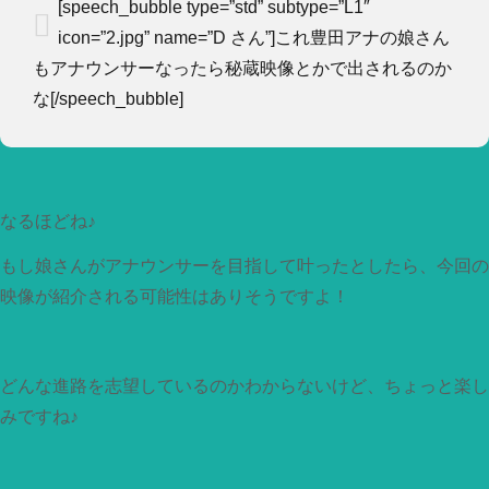
[speech_bubble type=”std” subtype=”L1″
icon=”2.jpg” name=”D さん”]これ豊田アナの娘さん
もアナウンサーなったら秘蔵映像とかで出されるのか
な[/speech_bubble]
なるほどね♪
もし娘さんがアナウンサーを目指して叶ったとしたら、今回の
映像が紹介される可能性はありそうですよ！
どんな進路を志望しているのかわからないけど、ちょっと楽し
みですね♪