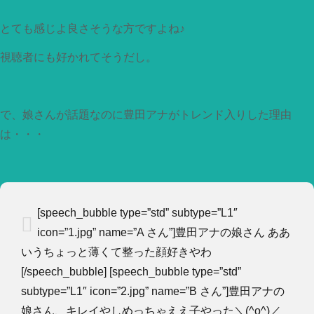
とても感じよ良さそうな方ですよね♪
視聴者にも好かれてそうだし。
で、娘さんが話題なのに豊田アナがトレンド入りした理由
は・・・
[speech_bubble type=”std” subtype=”L1″
icon=”1.jpg” name=”A さん”]豊田アナの娘さん ああ
いうちょっと薄くて整った顔好きやわ
[/speech_bubble] [speech_bubble type=”std”
subtype=”L1″ icon=”2.jpg” name=”B さん”]豊田アナの
娘さん、キレイやしめっちゃええ子やった＼(^o^)／