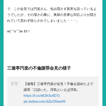
で、この会見では円楽さん、包み隠さず真実を語っているよ
うでしたが、その潔さの裏に、奥様の見事な対応ぶりが隠さ
れていて思わず唸らされてしまいました・・・。
w(￣o￣)w ｵｵｰ!
三遊亭円楽の不倫謝罪会見の様子
【速報】三遊亭円楽が会見！不倫を認めた上で
謝罪「口説いた。浮気といえば浮気」
https://t.co/eE3h3u4D7z
pic.twitter.com/bZuOSlxw4S