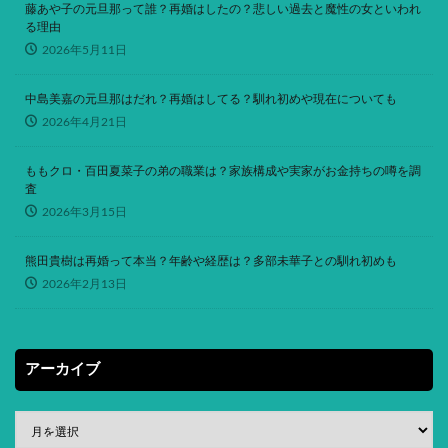
藤あや子の元旦那って誰？再婚はしたの？悲しい過去と魔性の女といわれ
る理由
2026年5月11日
中島美嘉の元旦那はだれ？再婚はしてる？馴れ初めや現在についても
2026年4月21日
ももクロ・百田夏菜子の弟の職業は？家族構成や実家がお金持ちの噂を調
査
2026年3月15日
熊田貴樹は再婚って本当？年齢や経歴は？多部未華子との馴れ初めも
2026年2月13日
アーカイブ