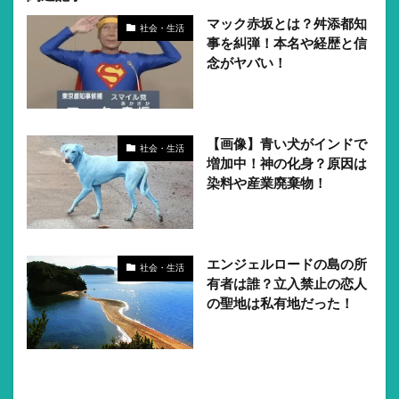
マック赤坂とは？舛添都知
社会・生活
事を糾弾！本名や経歴と信
念がヤバい！
【画像】青い犬がインドで
社会・生活
増加中！神の化身？原因は
染料や産業廃棄物！
エンジェルロードの島の所
社会・生活
有者は誰？立入禁止の恋人
の聖地は私有地だった！