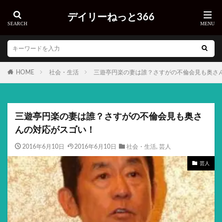
デイリーねっと366
HOME
社会・生活
三遊亭円楽の妻は誰？さすがの不倫会見も奥さ
三遊亭円楽の妻は誰？さすがの不倫会見も奥さ
んの対応がスゴい！
2016年6月10日
2016年6月10日
社会・生活
,
芸人
芸人