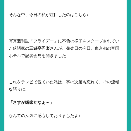
そんな中、今日の私が注目したのはこちら♪
写真週刊誌「フライデー」に不倫の様子をスクープされてい
た落語家の
三遊亭円楽
さん
が、発売日の今日、東京都の帝国
ホテルで記者会見を開きました。
これをテレビで観ていた私は、事の次第も忘れて、その流暢
な語りに、
「さすが噺家だなぁ～」
なんてのん気に感心しておりましたよ♪