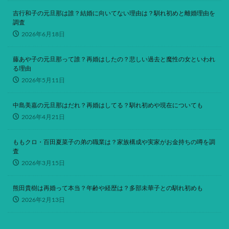
吉行和子の元旦那は誰？結婚に向いてない理由は？馴れ初めと離婚理由を
調査
2026年6月18日
藤あや子の元旦那って誰？再婚はしたの？悲しい過去と魔性の女といわれ
る理由
2026年5月11日
中島美嘉の元旦那はだれ？再婚はしてる？馴れ初めや現在についても
2026年4月21日
ももクロ・百田夏菜子の弟の職業は？家族構成や実家がお金持ちの噂を調
査
2026年3月15日
熊田貴樹は再婚って本当？年齢や経歴は？多部未華子との馴れ初めも
2026年2月13日