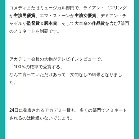
コメディまたはミュージカル部門で、ライアン・ゴズリング
が
主演男優賞
、エマ・ストーンが
主演女優賞
、デミアン・チ
ャゼルが
監督賞
＆
脚本賞
、そして大本命の
作品賞
を含む7部門
のノミネートを制覇です。
アカデミー会員の大物がテレビインタビューで、
「100％の確率で受賞する」
なんて言っていただけあって、文句なしの結果となりまし
た。
24日に発表されるアカデミー賞も、多くの部門でノミネート
されるのは間違いないでしょう。