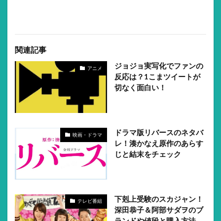
関連記事
ジョジョ実写化でファンの
アニメ
反応は？1こまツイートが
切なく面白い！
ドラマ版リバースのネタバ
映画・ドラマ
レ！湊かなえ原作のあらす
じと結末をチェック
下剋上受験のスカジャン！
テレビ番組
深田恭子＆阿部サダヲのブ