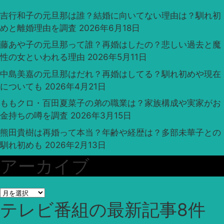
吉行和子の元旦那は誰？結婚に向いてない理由は？馴れ初
めと離婚理由を調査
2026年6月18日
藤あや子の元旦那って誰？再婚はしたの？悲しい過去と魔
性の女といわれる理由
2026年5月11日
中島美嘉の元旦那はだれ？再婚はしてる？馴れ初めや現在
についても
2026年4月21日
ももクロ・百田夏菜子の弟の職業は？家族構成や実家がお
金持ちの噂を調査
2026年3月15日
熊田貴樹は再婚って本当？年齢や経歴は？多部未華子との
馴れ初めも
2026年2月13日
アーカイブ
ア
テレビ番組
の最新記事8件
ー
カ