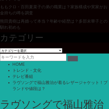
ももクロ・百田夏菜子の弟の職業は？家族構成や実家がお
金持ちの噂を調査
熊田貴樹は再婚って本当？年齢や経歴は？多部未華子との
馴れ初めも
カテゴリー
カ
テ
ゴ
HOME
リ
トレンド・文化
ー
テレビ番組
ラヴソングで福山雅治が着るレザージャケット！ブ
ランドや値段は？
ラヴソングで福山雅治