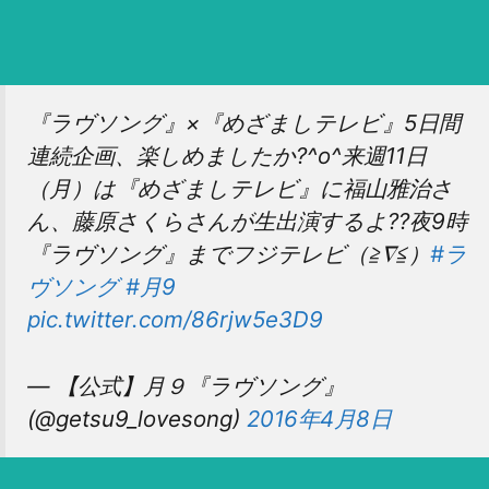
『ラヴソング』×『めざましテレビ』5日間
連続企画、楽しめましたか?^o^来週11日
（月）は『めざましテレビ』に福山雅治さ
ん、藤原さくらさんが生出演するよ??夜9時
『ラヴソング』までフジテレビ（≧∇≦）
#ラ
ヴソング
#月9
pic.twitter.com/86rjw5e3D9
— 【公式】月９『ラヴソング』
(@getsu9_lovesong)
2016年4月8日