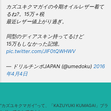
カズユキクマガイの今期オイルレザー着て
るね?。15万＋税
最近レザー値上がり過ぎ。
同型のディアスキン持ってるけど
15万もしなかった記憶。
pic.twitter.com/JIF0tQWHWV
— ドリルチンポJAPAN (@umedoku)
2016
年4月4日
“カズユキクマガイ”って、「KAZUYUKI KUMAGAI」ブラ