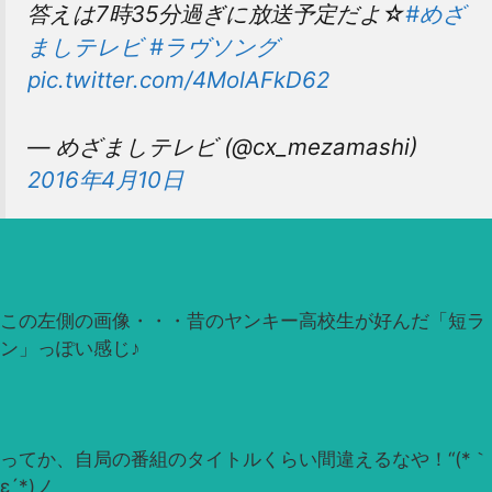
答えは7時35分過ぎに放送予定だよ☆
#めざ
ましテレビ
#ラヴソング
pic.twitter.com/4MolAFkD62
— めざましテレビ (@cx_mezamashi)
2016年4月10日
この左側の画像・・・昔のヤンキー高校生が好んだ「短ラ
ン」っぽい感じ♪
ってか、自局の番組のタイトルくらい間違えるなや！“(*｀
ε´*)ノ