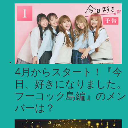
イ
ブ
4月からスタート！『今
日、好きになりました。
フーコック島編』のメン
バーは？