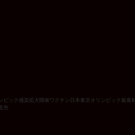
ンピック
感染拡大
開催
ワクチン
日本
東京オリンピック
嵐
食
直売