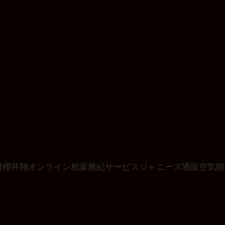
材
櫻井翔
オンライン
相葉雅紀
サービス
ジャニーズ
通販
空気階