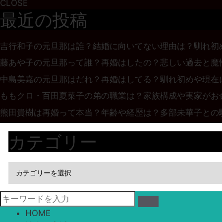
CLOSE
最近の投稿
吉行和子の元旦那は誰？結婚に向いてない理由は？馴れ初
藤あや子の元旦那って誰？再婚はしたの？悲しい過去と魔
中島美嘉の元旦那はだれ？再婚はしてる？馴れ初めや現在
ももクロ・百田夏菜子の弟の職業は？家族構成や実家がお
熊田貴樹は再婚って本当？年齢や経歴は？多部未華子との
カテゴリー
HOME