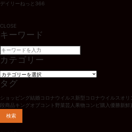
デイリーねっと366
CLOSE
キーワード
カテゴリー
タグ
ショッピング
結婚
コロナウイルス
新型コロナウイルス
オリ
段
商品
キングオブコント
野菜
芸人
果物
コンビ
購入
優勝
新鮮
検索