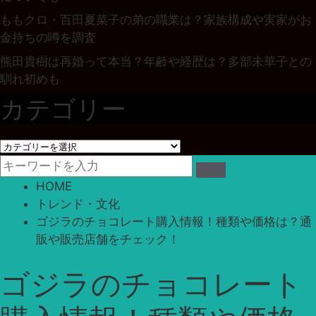
ももクロ・百田夏菜子の弟の職業は？家族構成や実家がお
金持ちの噂を調査
熊田貴樹は再婚って本当？年齢や経歴は？多部未華子との
馴れ初めも
カテゴリー
カ
テ
ゴ
HOME
リ
トレンド・文化
ー
ゴジラのチョコレート購入情報！種類や価格は？通
販や販売店舗をチェック！
ゴジラのチョコレート