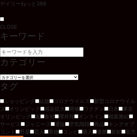
デイリーねっと366
CLOSE
キーワード
カテゴリー
タグ
ショッピング
結婚
コロナウイルス
新型コロナウイル
ス
オリンピック
感染拡大
開催
ワクチン
日本
東京
オリンピック
嵐
食材
櫻井翔
オンライン
相葉雅紀
サービス
ジャニーズ
通販
空気階段
商品
キングオブ
コント
野菜
芸人
果物
コンビ
購入
優勝
新鮮
直売