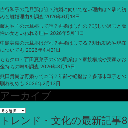
吉行和子の元旦那は誰？結婚に向いてない理由は？馴れ初
めと離婚理由を調査
2026年6月18日
藤あや子の元旦那って誰？再婚はしたの？悲しい過去と魔
性の女といわれる理由
2026年5月11日
中島美嘉の元旦那はだれ？再婚はしてる？馴れ初めや現在
についても
2026年4月21日
ももクロ・百田夏菜子の弟の職業は？家族構成や実家がお
金持ちの噂を調査
2026年3月15日
熊田貴樹は再婚って本当？年齢や経歴は？多部未華子との
馴れ初めも
2026年2月13日
アーカイブ
ア
トレンド・文化
の最新記事8
ー
カ