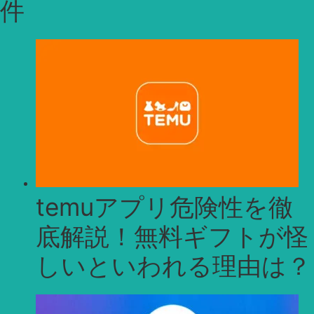
件
イ
ブ
temuアプリ危険性を徹
底解説！無料ギフトが怪
しいといわれる理由は？