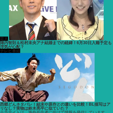
芸人
陣内智則＆松村未央アナ結婚までの経緯！6月30日入籍予定も
浮気が心配？
テレビ番組
西郷どんネタバレ！結末や原作との違いを比較！BL描写はア
リなし？実物は鈴木亮平に似ていた？
※
当サイトは、海外在住者に向けて情報を発信しています。