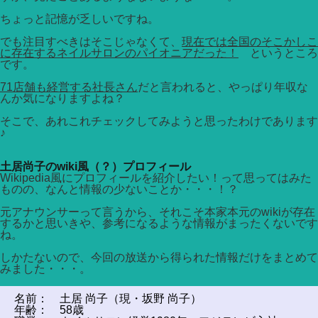
ちょっと記憶が乏しいですね。
でも注目すべきはそこじゃなくて、
現在では全国のそこかしこ
に存在するネイルサロンのパイオニアだった！
というところ
です。
71店舗も経営する社長さん
だと言われると、やっぱり年収な
んか気になりますよね？
そこで、あれこれチェックしてみようと思ったわけであります
♪
土居尚子のwiki風（？）プロフィール
Wikipedia風にプロフィールを紹介したい！って思ってはみた
ものの、なんと情報の少ないことか・・・！？
元アナウンサーって言うから、それこそ本家本元のwikiが存在
するかと思いきや、参考になるような情報がまったくないです
ね。
しかたないので、今回の放送から得られた情報だけをまとめて
みました・・・。
名前： 土居 尚子（現・坂野 尚子）
年齢： 58歳