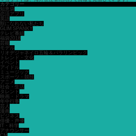
カテゴリー
知恵袋
恋活アプリ
英語
獣になれない私たち
GLIM SPANKY
テレビ番組
福袋2018
芸能
モデル
リオデジャネイロ五輪＆パラリンピック
トレンド・文化
イベント
アイドル
ミュージック
スポーツ・競技
アニメ
社会・生活
タレント
映画・ドラマ
年中行事
芸人
漫画
ビジネス
俳優・声優
IT・科学
アナウンサー
CM