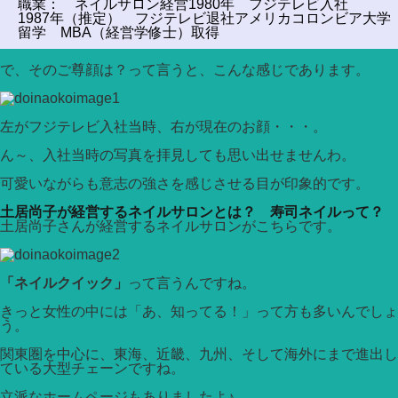
職業： ネイルサロン経営1980年 フジテレビ入社
1987年（推定） フジテレビ退社アメリカコロンビア大学
留学 MBA（経営学修士）取得
で、そのご尊顔は？って言うと、こんな感じであります。
左がフジテレビ入社当時、右が現在のお顔・・・。
ん～、入社当時の写真を拝見しても思い出せませんわ。
可愛いながらも意志の強さを感じさせる目が印象的です。
土居尚子が経営するネイルサロンとは？ 寿司ネイルって？
土居尚子さんが経営するネイルサロンがこちらです。
「ネイルクイック」
って言うんですね。
きっと女性の中には「あ、知ってる！」って方も多いんでしょ
う。
関東圏を中心に、東海、近畿、九州、そして海外にまで進出し
ている大型チェーンですね。
立派なホームページもありましたよ♪