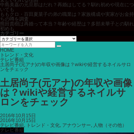
中島美嘉の元旦那はだれ？再婚はしてる？馴れ初めや現在につ
いても
ももクロ・百田夏菜子の弟の職業は？家族構成や実家がお金持
ちの噂を調査
熊田貴樹は再婚って本当？年齢や経歴は？多部未華子との馴れ
初めも
カテゴリー
カ
テ
ゴ
HOME
リ
トレンド・文化
ー
テレビ番組
土居尚子(元アナ)の年収や画像は？wikiや経営するネイルサロ
ンをチェック
土居尚子(元アナ)の年収や画像
は？wikiや経営するネイルサ
ロンをチェック
2016年10月15日
2016年10月15日
テレビ番組
,
トレンド・文化
,
アナウンサー
,
人物（その他）
テレビ番組