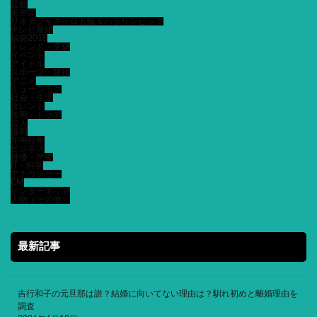
芸能
モデル
リオデジャネイロ五輪＆パラリンピック
テレビ番組
福袋2018
トレンド・文化
イベント
アイドル
スポーツ・競技
アニメ
ミュージック
社会・生活
タレント
映画・ドラマ
芸人
漫画
年中行事
ビジネス
俳優・声優
IT・科学
アナウンサー
CM
インターネット
人物（その他）
最新記事
吉行和子の元旦那は誰？結婚に向いてない理由は？馴れ初めと離婚理由を
調査