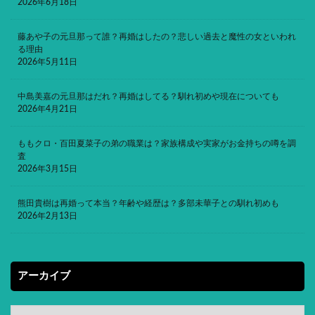
2026年6月18日
藤あや子の元旦那って誰？再婚はしたの？悲しい過去と魔性の女といわれ
る理由
2026年5月11日
中島美嘉の元旦那はだれ？再婚はしてる？馴れ初めや現在についても
2026年4月21日
ももクロ・百田夏菜子の弟の職業は？家族構成や実家がお金持ちの噂を調
査
2026年3月15日
熊田貴樹は再婚って本当？年齢や経歴は？多部未華子との馴れ初めも
2026年2月13日
アーカイブ