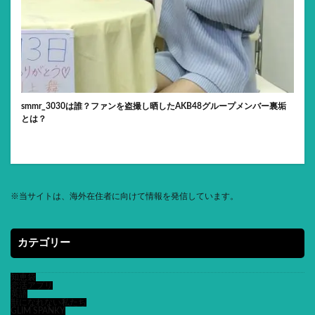
smmr_3030は誰？ファンを盗撮し晒したAKB48グループメンバー裏垢
とは？
※
当サイトは、海外在住者に向けて情報を発信しています。
カテゴリー
知恵袋
恋活アプリ
英語
獣になれない私たち
GLIM SPANKY