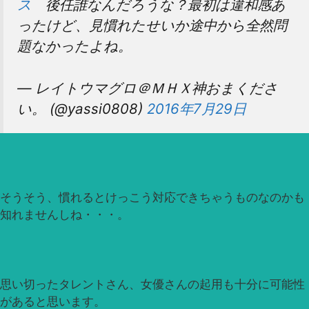
ス
後任誰なんだろうな？最初は違和感あ
ったけど、見慣れたせいか途中から全然問
題なかったよね。
— レイトウマグロ＠ＭＨＸ神おまくださ
い。 (@yassi0808)
2016年7月29日
そうそう、慣れるとけっこう対応できちゃうものなのかも
知れませんしね・・・。
思い切ったタレントさん、女優さんの起用も十分に可能性
があると思います。