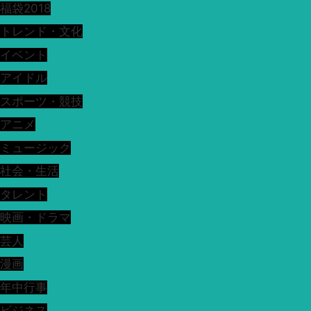
福袋2018
トレンド・文化
イベント
アイドル
スポーツ・競技
アニメ
ミュージック
社会・生活
タレント
映画・ドラマ
芸人
漫画
年中行事
ビジネス