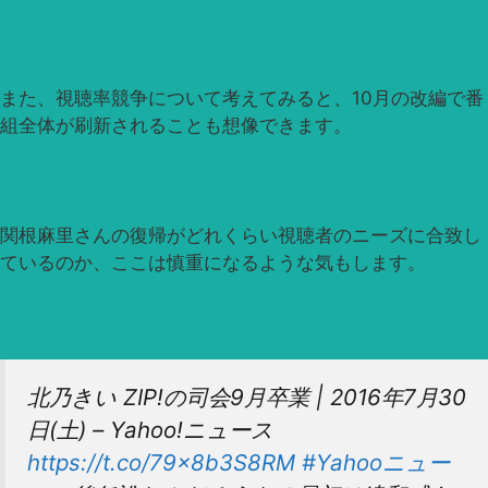
また、視聴率競争について考えてみると、10月の改編で番
組全体が刷新されることも想像できます。
関根麻里さんの復帰がどれくらい視聴者のニーズに合致し
ているのか、ここは慎重になるような気もします。
北乃きい ZIP!の司会9月卒業 | 2016年7月30
日(土) – Yahoo!ニュース
https://t.co/79x8b3S8RM
#Yahooニュー