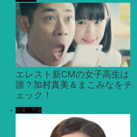
エレスト新CMの女子高生は
誰？加村真美＆まこみなをチ
ェック！
俳優・声優