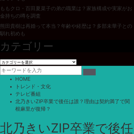
ももクロ・百田夏菜子の弟の職業は？家族構成や実家がお
金持ちの噂を調査
熊田貴樹は再婚って本当？年齢や経歴は？多部未華子との
馴れ初めも
カテゴリー
カ
テ
ゴ
HOME
リ
トレンド・文化
ー
テレビ番組
北乃きいZIP卒業で後任は誰？理由は契約満了で関
根麻里が復帰？
北乃きいZIP卒業で後任