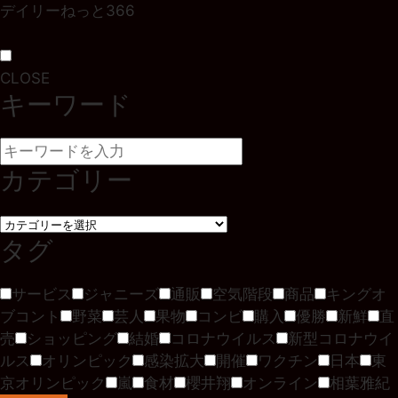
デイリーねっと366
CLOSE
キーワード
カテゴリー
タグ
サービス
ジャニーズ
通販
空気階段
商品
キングオ
ブコント
野菜
芸人
果物
コンビ
購入
優勝
新鮮
直
売
ショッピング
結婚
コロナウイルス
新型コロナウイ
ルス
オリンピック
感染拡大
開催
ワクチン
日本
東
京オリンピック
嵐
食材
櫻井翔
オンライン
相葉雅紀