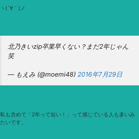
ヽ(´∀｀)ノ
北乃きいzip卒業早くない？まだ2年じゃん
笑
— もえみ (@moemi48)
2016年7月29日
私も含めて「2年って短い！」って感じている人も多いみ
たいです。