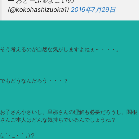
— おとーふ＠よこいの
(@kokohashizuoka1)
2016年7月29日
そう考えるのが自然な気がしますよねぇ～・・・。
でもどうなんだろう・・・？
お子さん小さいし、旦那さんの理解も必要だろうし、関根
さんご本人はどんな気持ちでいるんでしょうね？
(｡´・_・｀｡)？