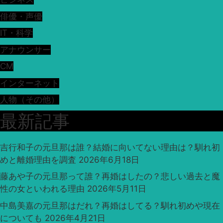
俳優・声優
IT・科学
アナウンサー
CM
インターネット
人物（その他）
最新記事
吉行和子の元旦那は誰？結婚に向いてない理由は？馴れ初
めと離婚理由を調査
2026年6月18日
藤あや子の元旦那って誰？再婚はしたの？悲しい過去と魔
性の女といわれる理由
2026年5月11日
中島美嘉の元旦那はだれ？再婚はしてる？馴れ初めや現在
についても
2026年4月21日