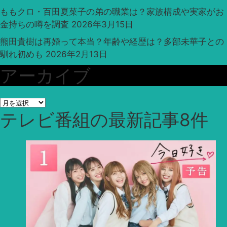
ももクロ・百田夏菜子の弟の職業は？家族構成や実家がお
金持ちの噂を調査
2026年3月15日
熊田貴樹は再婚って本当？年齢や経歴は？多部未華子との
馴れ初めも
2026年2月13日
アーカイブ
ア
テレビ番組
の最新記事8件
ー
カ
イ
ブ