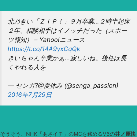
北乃きい「ＺＩＰ！」９月卒業…２時半起床
２年、相談相手はイノッチだった（スポー
ツ報知） – Yahoo!ニュース
https://t.co/14A9yxCqQk
きいちゃん卒業かぁ…寂しいね。後任は長
くやれる人を
— センガ?@夏休み (@senga_passion)
2016年7月29日
そうそう、NHK「あさイチ」のMCを務める
V6の
井ノ原快