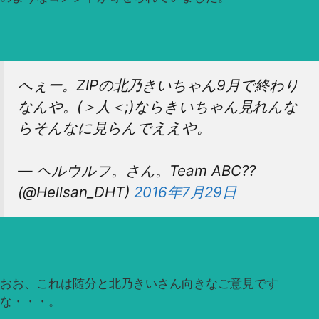
へぇー。ZIPの北乃きいちゃん9月で終わり
なんや。(＞人＜;)ならきいちゃん見れんな
らそんなに見らんでええや。
— ヘルウルフ。さん。Team ABC??
(@Hellsan_DHT)
2016年7月29日
おお、これは随分と北乃きいさん向きなご意見です
な・・・。