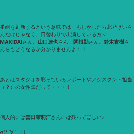
番組を刷新するという意味では、もしかしたら北乃きいさ
んだけじゃなく、日替わりで出演している方々、
MAKIDAI
さん、
山口達也
さん、
関根勤
さん、
鈴木杏樹
さ
んらもどうなるか分かりませんよ！？
あとはスタジオを彩っているレポートやアシスタント担当
（？）の女性陣だって・・・！
個人的には
曽田茉莉江
さんには残ってほしい♪
σ(*´∀｀；)