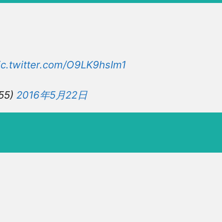
ic.twitter.com/O9LK9hsIm1
55)
2016年5月22日