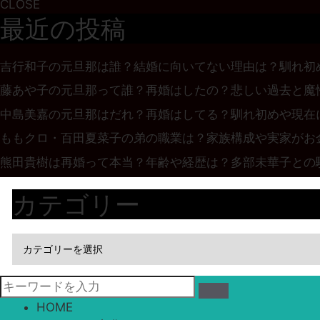
CLOSE
最近の投稿
吉行和子の元旦那は誰？結婚に向いてない理由は？馴れ初
藤あや子の元旦那って誰？再婚はしたの？悲しい過去と魔
中島美嘉の元旦那はだれ？再婚はしてる？馴れ初めや現在
ももクロ・百田夏菜子の弟の職業は？家族構成や実家がお
熊田貴樹は再婚って本当？年齢や経歴は？多部未華子との
カテゴリー
HOME