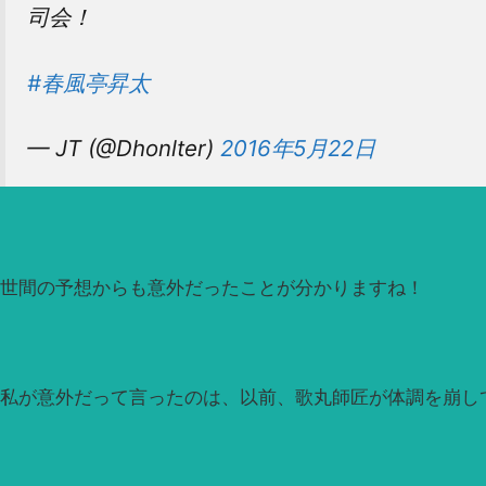
司会！
#春風亭昇太
— JT (@Dhonlter)
2016年5月22日
世間の予想からも意外だったことが分かりますね！
私が意外だって言ったのは、以前、歌丸師匠が体調を崩し