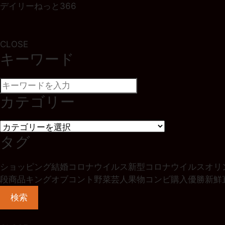
デイリーねっと366
CLOSE
キーワード
カテゴリー
タグ
ショッピング
結婚
コロナウイルス
新型コロナウイルス
オリ
段
商品
キングオブコント
野菜
芸人
果物
コンビ
購入
優勝
新鮮
検索