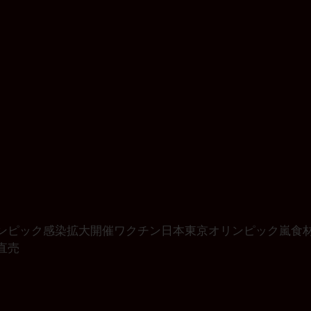
ンピック
感染拡大
開催
ワクチン
日本
東京オリンピック
嵐
食
直売