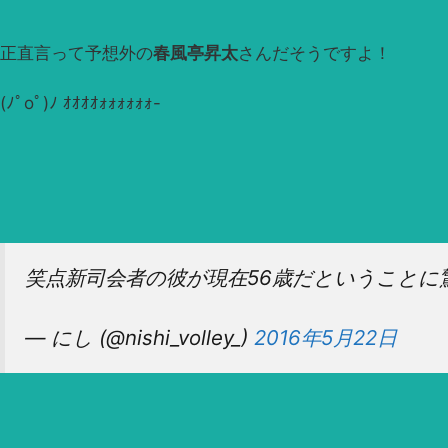
正直言って予想外の
春風亭昇太
さんだそうですよ！
(ﾉﾟοﾟ)ﾉ ｵｵｵｵｫｫｫｫｫｫ-
笑点新司会者の彼が現在56歳だということに
— にし (@nishi_volley_)
2016年5月22日