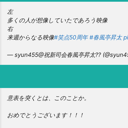
左
多くの人が想像していたであろう映像
右
来週からなる映像
#笑点50周年
#春風亭昇太
p
— syun455@祝新司会春風亭昇太?? (@syun4
意表を突くとは、このことか。
おめでとうございます！！！