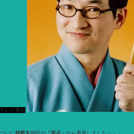
テレビ番組
ついに
桂歌丸
師匠が
「笑点」
から勇退しました・・・。