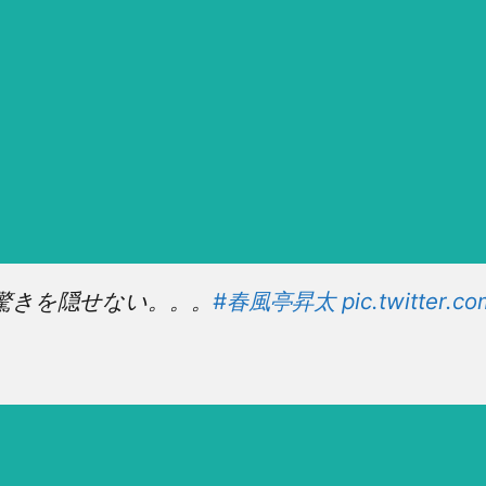
驚きを隠せない。。。
#春風亭昇太
pic.twitter.