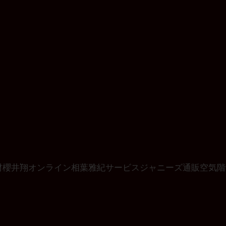
材
櫻井翔
オンライン
相葉雅紀
サービス
ジャニーズ
通販
空気階