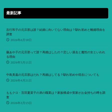
最新記事
吉行和子の元旦那は誰？結婚に向いてない理由は？馴れ初めと離婚理由を
調査
2026年6月18日
藤あや子の元旦那って誰？再婚はしたの？悲しい過去と魔性の女といわれ
る理由
2026年5月11日
中島美嘉の元旦那はだれ？再婚はしてる？馴れ初めや現在についても
2026年4月21日
ももクロ・百田夏菜子の弟の職業は？家族構成や実家がお金持ちの噂を調
査
2026年3月15日