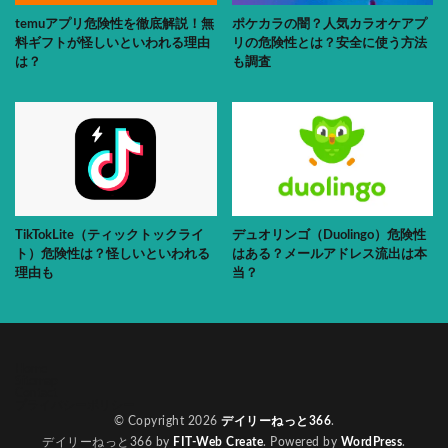
temuアプリ危険性を徹底解説！無
ポケカラの闇？人気カラオケアプ
料ギフトが怪しいといわれる理由
リの危険性とは？安全に使う方法
は？
も調査
TikTokLite（ティックトックライ
デュオリンゴ（Duolingo）危険性
ト）危険性は？怪しいといわれる
はある？メールアドレス流出は本
理由も
当？
Home
Sitemap
Contact
プライバシーポリシー
© Copyright 2026
デイリーねっと366
.
デイリーねっと366 by
FIT-Web Create
. Powered by
WordPress
.