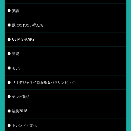
英語
獣になれない私たち
GLIM SPANKY
芸能
モデル
リオデジャネイロ五輪＆パラリンピック
テレビ番組
福袋2018
トレンド・文化