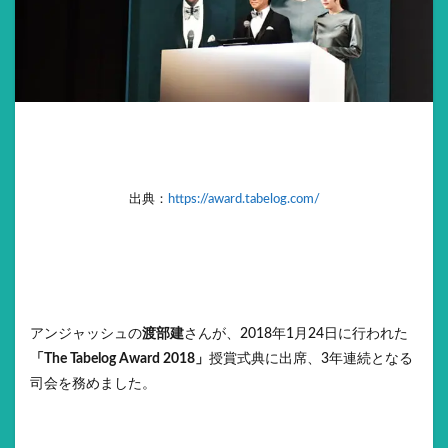
出典：
https://award.tabelog.com/
アンジャッシュの
渡部建
さんが、2018年1月24日に行われた
「The Tabelog Award 2018」
授賞式典に出席、3年連続となる
司会を務めました。