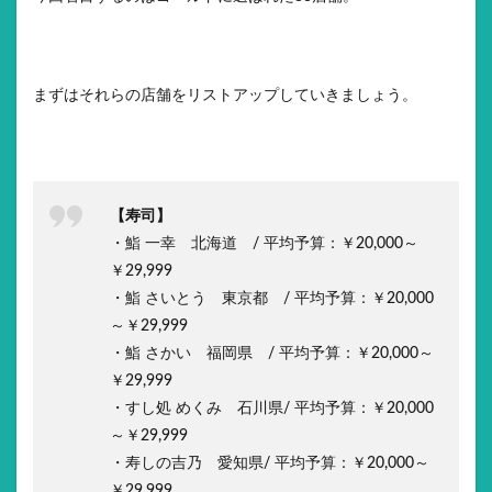
まずはそれらの店舗をリストアップしていきましょう。
【寿司】
・鮨 一幸 北海道 / 平均予算：￥20,000～
￥29,999
・鮨 さいとう 東京都 / 平均予算：￥20,000
～￥29,999
・鮨 さかい 福岡県 / 平均予算：￥20,000～
￥29,999
・すし処 めくみ 石川県/ 平均予算：￥20,000
～￥29,999
・寿しの吉乃 愛知県/ 平均予算：￥20,000～
￥29,999