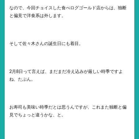
なので、今回チョイスした食べログゴールド店からは、独断
と偏見で洋食系は外します。
そして佐々木さんの誕生日にも着目。
2月8日って言えば、まだまだ冷え込みが厳しい時季ですよ
ね、たぶん。
お寿司も美味い時季だとは思うんですが、これまた独断と偏
見でちょっと違うかな、と。