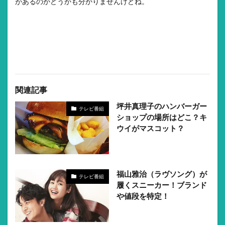
があるのかどうかも分かりませんけどね。
関連記事
坪井真理子のハンバーガー
テレビ番組
ショップの場所はどこ？キ
ウイがマスコット？
福山雅治（ラヴソング）が
テレビ番組
履くスニーカー！ブランド
や値段を特定！