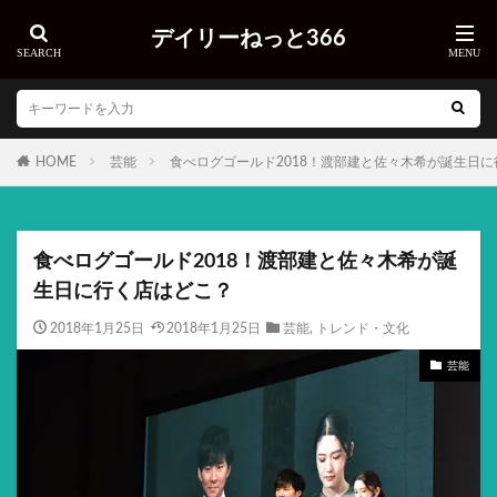
デイリーねっと366
HOME
芸能
食べログゴールド2018！渡部建と佐々木希が誕生日
食べログゴールド2018！渡部建と佐々木希が誕
生日に行く店はどこ？
2018年1月25日
2018年1月25日
芸能
,
トレンド・文化
芸能