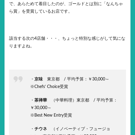
で、あらためて着目したのが、ゴールドとは別に「なんちゃ
ら賞」を受賞しているお店です。
該当する次の4店舗・・・、ちょっと特別な感じがして気にな
りますよね。
・
京味
東京都 / 平均予算：￥30,000～
※Chefs’ Choice受賞
・
茶禅華
（中華料理）東京都 / 平均予算：
￥30,000～
※Best New Entry受賞
・
チウネ
（イノベーティブ・フュージョ