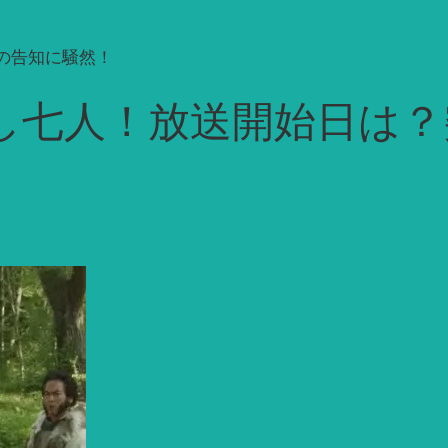
の告知に騒然！
し七人！放送開始日は？