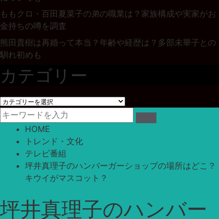
ももクロ・百田夏菜子の弟の職業は？家族構成や実家がお
金持ちの噂を調査
熊田貴樹は再婚って本当？年齢や経歴は？多部未華子との
馴れ初めも
カテゴリー
カ
テ
ゴ
HOME
リ
トレンド・文化
ー
テレビ番組
坪井真理子のハンバーガーショップの場所はどこ？
キウイがマスコット？
坪井真理子のハンバー