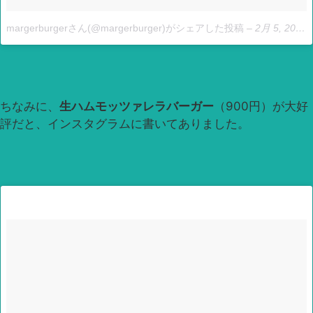
margerburgerさん(@margerburger)がシェアした投稿
–
2月 5, 2017 at 6:51午後 PST
ちなみに、
生ハムモッツァレラバーガー
（900円）が大好
評だと、インスタグラムに書いてありました。