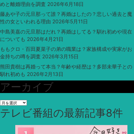
めと離婚理由を調査
2026年6月18日
藤あや子の元旦那って誰？再婚はしたの？悲しい過去と魔
性の女といわれる理由
2026年5月11日
中島美嘉の元旦那はだれ？再婚はしてる？馴れ初めや現在
についても
2026年4月21日
ももクロ・百田夏菜子の弟の職業は？家族構成や実家がお
金持ちの噂を調査
2026年3月15日
熊田貴樹は再婚って本当？年齢や経歴は？多部未華子との
馴れ初めも
2026年2月13日
アーカイブ
ア
テレビ番組
の最新記事8件
ー
カ
イ
ブ