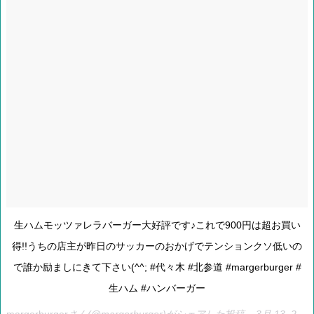
生ハムモッツァレラバーガー大好評です♪これで900円は超お買い
得!!うちの店主が昨日のサッカーのおかげでテンションクソ低いの
で誰か励ましにきて下さい(^^; #代々木 #北参道 #margerburger #
生ハム #ハンバーガー