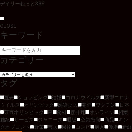
デイリーねっと366
CLOSE
キーワード
カテゴリー
タグ
直売
ショッピング
結婚
コロナウイルス
新型コロナ
ウイルス
オリンピック
感染拡大
開催
ワクチン
日本
東京オリンピック
嵐
食材
櫻井翔
オンライン
相葉
雅紀
サービス
ジャニーズ
通販
空気階段
商品
キン
グオブコント
野菜
芸人
果物
コンビ
購入
優勝
新鮮