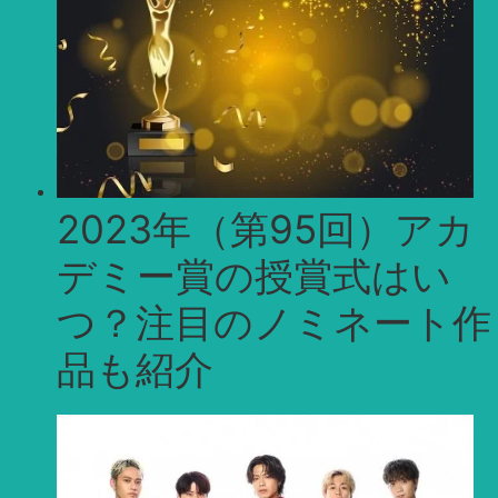
2023年（第95回）アカ
デミー賞の授賞式はい
つ？注目のノミネート作
品も紹介