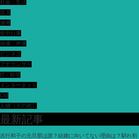
社会・生活
芸人
漫画
年中行事
俳優・声優
ビジネス
アナウンサー
IT・科学
インターネット
CM
人物（その他）
最新記事
吉行和子の元旦那は誰？結婚に向いてない理由は？馴れ初