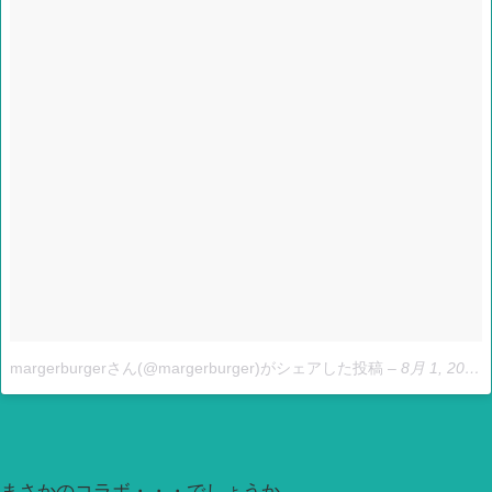
margerburgerさん(@margerburger)がシェアした投稿
–
8月 1, 2017 at 5:03午後 PDT
まさかのコラボ・・・でしょうか。