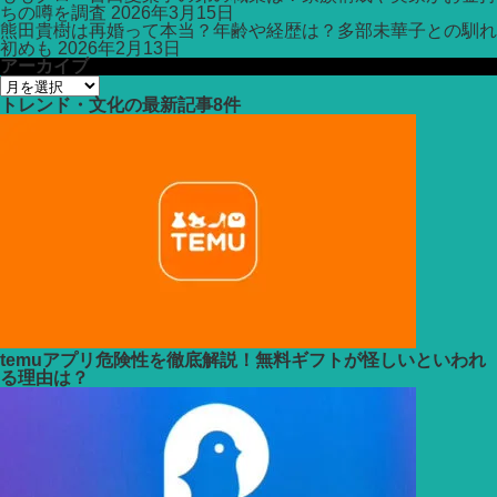
ちの噂を調査
2026年3月15日
熊田貴樹は再婚って本当？年齢や経歴は？多部未華子との馴れ
初めも
2026年2月13日
アーカイブ
ア
ー
トレンド・文化
の最新記事8件
カ
イ
ブ
temuアプリ危険性を徹底解説！無料ギフトが怪しいといわれ
る理由は？