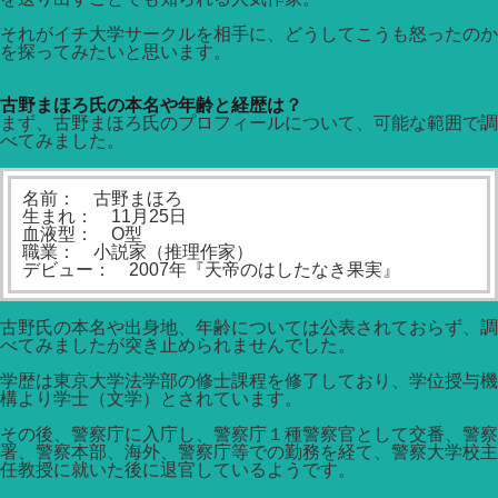
それがイチ大学サークルを相手に、どうしてこうも怒ったのか
を探ってみたいと思います。
古野まほろ氏の本名や年齢と経歴は？
まず、古野まほろ氏のプロフィールについて、可能な範囲で調
べてみました。
名前： 古野まほろ
生まれ： 11月25日
血液型： O型
職業： 小説家（推理作家）
デビュー： 2007年『天帝のはしたなき果実』
古野氏の本名や出身地、年齢については公表されておらず、調
べてみましたが突き止められませんでした。
学歴は東京大学法学部の修士課程を修了しており、学位授与機
構より学士（文学）とされています。
その後、警察庁に入庁し、警察庁１種警察官として交番、警察
署、警察本部、海外、警察庁等での勤務を経て、警察大学校主
任教授に就いた後に退官しているようです。