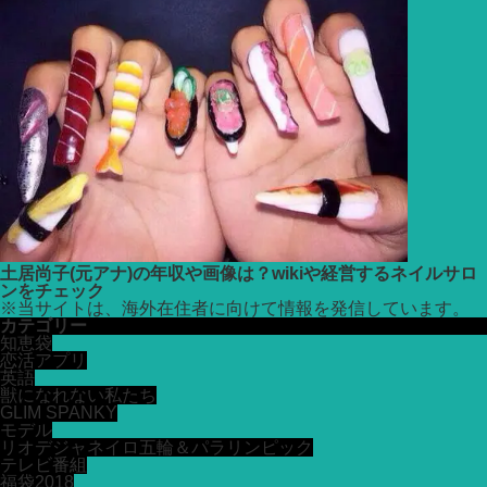
土居尚子(元アナ)の年収や画像は？wikiや経営するネイルサロ
ンをチェック
※
当サイトは、海外在住者に向けて情報を発信しています。
カテゴリー
知恵袋
恋活アプリ
英語
獣になれない私たち
GLIM SPANKY
モデル
リオデジャネイロ五輪＆パラリンピック
テレビ番組
福袋2018