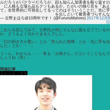
ルだろうがパクラーだろうが、顔も知らん加害者を殴り返すの
に人格も立場も品もクソもあるか。たがいの独り言を「あえ
て」全世界的に可視化してるってのはそういうことだ。先に手
を出しといて被害者づらすんな
— 古野まほろ@10周年です！ (@FurunoMahoro)
2017年12月8
日
これらを読んでみて、古野氏が何にそんなに腹を立てているの
か、どうもよく分かりませんでした。
「口の利き方が悪い」とか「売られた喧嘩」とか「先に手を出
した」とか・・・。
う～ん、わからん・・・私も「お猿さん」だということなんで
しょうね（笑）。
関連記事
トレンド・文化