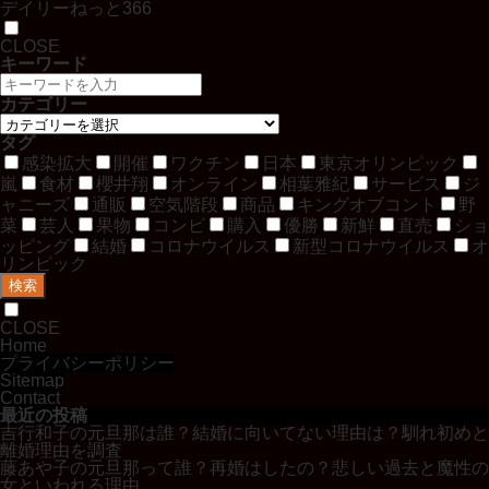
デイリーねっと366
CLOSE
キーワード
カテゴリー
タグ
感染拡大
開催
ワクチン
日本
東京オリンピック
嵐
食材
櫻井翔
オンライン
相葉雅紀
サービス
ジ
ャニーズ
通販
空気階段
商品
キングオブコント
野
菜
芸人
果物
コンビ
購入
優勝
新鮮
直売
ショ
ッピング
結婚
コロナウイルス
新型コロナウイルス
オ
リンピック
検索
CLOSE
Home
プライバシーポリシー
Sitemap
Contact
最近の投稿
吉行和子の元旦那は誰？結婚に向いてない理由は？馴れ初めと
離婚理由を調査
藤あや子の元旦那って誰？再婚はしたの？悲しい過去と魔性の
女といわれる理由