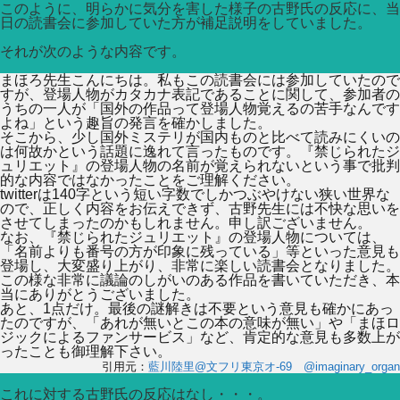
このように、明らかに気分を害した様子の古野氏の反応に、当
日の読書会に参加していた方が補足説明をしていました。
それが次のような内容です。
まほろ先生こんにちは。私もこの読書会には参加していたので
すが、登場人物がカタカナ表記であることに関して、参加者の
うちの一人が「国外の作品って登場人物覚えるの苦手なんです
よね」という趣旨の発言を確かしました。
そこから、少し国外ミステリが国内ものと比べて読みにくいの
は何故かという話題に逸れて言ったものです。『禁じられたジ
ュリエット』の登場人物の名前が覚えられないという事で批判
的な内容ではなかったことをご理解ください。
twitterは140字という短い字数でしかつぶやけない狭い世界な
ので、正しく内容をお伝えできず、古野先生には不快な思いを
させてしまったのかもしれません。申し訳ございません。
なお、『禁じられたジュリエット』の登場人物については、
「名前よりも番号の方が印象に残っている」等といった意見も
登場し、大変盛り上がり、非常に楽しい読書会となりました。
この様な非常に議論のしがいのある作品を書いていただき、本
当にありがとうございました。
あと、1点だけ。最後の謎解きは不要という意見も確かにあっ
たのですが、「あれが無いとこの本の意味が無い」や「まほロ
ジックによるファンサービス」など、肯定的な意見も多数上が
ったことも御理解下さい。
引用元：
藍川陸里@文フリ東京オ-69 @imaginary_organ
これに対する古野氏の反応はなし・・・。