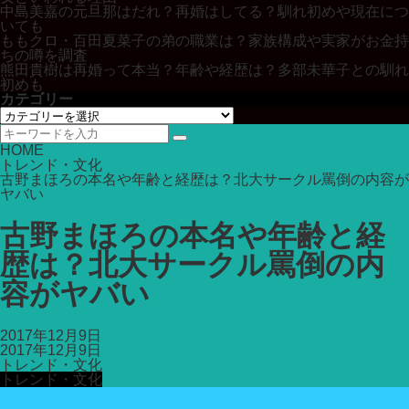
中島美嘉の元旦那はだれ？再婚はしてる？馴れ初めや現在につ
いても
ももクロ・百田夏菜子の弟の職業は？家族構成や実家がお金持
ちの噂を調査
熊田貴樹は再婚って本当？年齢や経歴は？多部未華子との馴れ
初めも
カテゴリー
カ
テ
ゴ
HOME
リ
トレンド・文化
ー
古野まほろの本名や年齢と経歴は？北大サークル罵倒の内容が
ヤバい
古野まほろの本名や年齢と経
歴は？北大サークル罵倒の内
容がヤバい
2017年12月9日
2017年12月9日
トレンド・文化
トレンド・文化