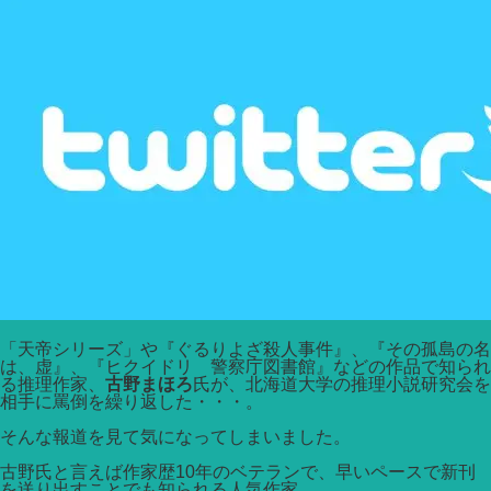
「天帝シリーズ」や『ぐるりよざ殺人事件』、『その孤島の名
は、虚』、『ヒクイドリ 警察庁図書館』などの作品で知られ
る推理作家、
古野まほろ
氏が、北海道大学の推理小説研究会を
相手に罵倒を繰り返した・・・。
そんな報道を見て気になってしまいました。
古野氏と言えば作家歴10年のベテランで、早いペースで新刊
を送り出すことでも知られる人気作家。