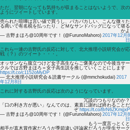
ただ、翌朝になっても気持ちが収まることはないようで、次の
ようにツイートしています。
売られた喧嘩は言い値で買うし、バカバカしい、こんな微々た
る商いで有名税を払ったり、どＭなサンドバッグになって堪る
かよ
— 古野まほろ@10周年です！ (@FurunoMahoro)
2017年12月8
日
これら一連の古野氏の反応に対して、北大推理小説研究会が応
戦（？）のツイート・・・。
オッサンなら腹立つけど女子高生ならご褒美なので今後当サー
クルでは古野まほろ＝女子高生説を推していくことにします
https://t.co/c1152oMyDP
— 北大推理小説研究会＆読書サークル (@mmchokudai)
2017
年12月8日
これに対する古野氏の反応は次のようになっています。
冗談のつもりなのか？
「口の利き方が悪い」なんてのは、素直に謝れば終わることだ
ぞ
https://t.co/BrN6ZKmgxP
— 古野まほろ@10周年です！ (@FurunoMahoro)
2017年12月8
日
もう一度言っとくと
相手が直木賞作家だろうが季節違い評論家だろうが学生サーク