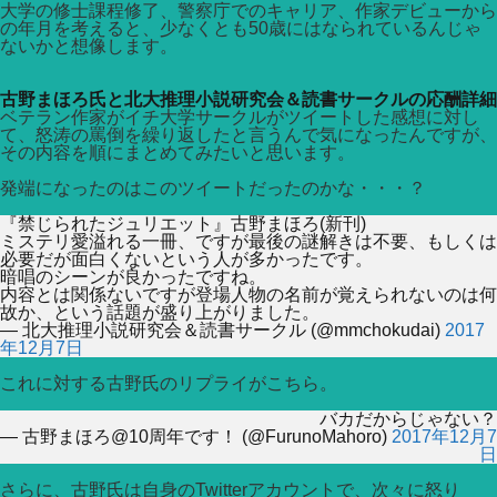
大学の修士課程修了、警察庁でのキャリア、作家デビューから
の年月を考えると、少なくとも50歳にはなられているんじゃ
ないかと想像します。
古野まほろ氏と北大推理小説研究会＆読書サークルの応酬詳細
ベテラン作家がイチ大学サークルがツイートした感想に対し
て、怒涛の罵倒を繰り返したと言うんで気になったんですが、
その内容を順にまとめてみたいと思います。
発端になったのはこのツイートだったのかな・・・？
『禁じられたジュリエット』古野まほろ(新刊)
ミステリ愛溢れる一冊、ですが最後の謎解きは不要、もしくは
必要だが面白くないという人が多かったです。
暗唱のシーンが良かったですね。
内容とは関係ないですが登場人物の名前が覚えられないのは何
故か、という話題が盛り上がりました。
— 北大推理小説研究会＆読書サークル (@mmchokudai)
2017
年12月7日
これに対する古野氏のリプライがこちら。
バカだからじゃない？
— 古野まほろ@10周年です！ (@FurunoMahoro)
2017年12月7
日
さらに、古野氏は自身のTwitterアカウントで、次々に怒り