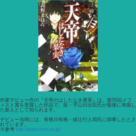
作家デビュー作の『天帝のはしたなき果実』は、第35回メフ
ィスト賞を受賞した作品で、故・宇山日出臣氏が最後に発掘し
た新人として知られます。
デビュー当時には、有栖川有栖・綾辻行人両氏に師事したとさ
れています。
※参考
http://www.hmv.co.jp/