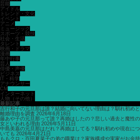
芸能
アイドル
トレンド・文化
イベント
アニメ
ミュージック
スポーツ・競技
社会・生活
タレント
映画・ドラマ
漫画
年中行事
芸人
俳優・声優
ビジネス
IT・科学
アナウンサー
CM
インターネット
人物（その他）
最新記事
吉行和子の元旦那は誰？結婚に向いてない理由は？馴れ初めと
離婚理由を調査
2026年6月18日
藤あや子の元旦那って誰？再婚はしたの？悲しい過去と魔性の
女といわれる理由
2026年5月11日
中島美嘉の元旦那はだれ？再婚はしてる？馴れ初めや現在につ
いても
2026年4月21日
ももクロ・百田夏菜子の弟の職業は？家族構成や実家がお金持