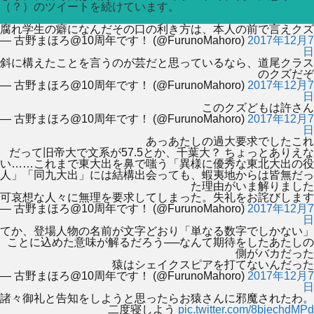
（？）のツイートを続けています。
腐れ学生の癖になんだその口の利き方は、本人の前で言えクズ
— 古野まほろ@10周年です！ (@FurunoMahoro)
2017年12月7
日
斜に構えたことを言うのが芸だと思っているなら、道尾クラス
のクズだぞ
— 古野まほろ@10周年です！ (@FurunoMahoro)
2017年12月7
日
このクズどもは許さん
— 古野まほろ@10周年です！ (@FurunoMahoro)
2017年12月7
日
あっあたしの過大要求でしたこれ
だって旧帝大で文系が57.5とか、千葉大？ ちょっとありえな
い……これまで東大出を鼻で嗤う「異様に優秀な東北大出の役
人」「同九大出」には結構出会っても、蝦夷地からは皆無だっ
た理由がいま解りました
可哀想な人々に無理を要求してしまった。失礼をお詫びします
— 古野まほろ@10周年です！ (@FurunoMahoro)
2017年12月7
日
てか、登場人物の名前が文字どおり「単なる数字でしかない」
ことに込めた意味が解るだろう──なんて期待をしたあたしの
側がバカだった
猿はシェイクスピアを打てないんだった
— 古野まほろ@10周年です！ (@FurunoMahoro)
2017年12月7
日
諸々御礼と告知をしようと思ったらお猿さんに邪魔されたわ。
二度寝しよう
pic.twitter.com/8bjechdMPd