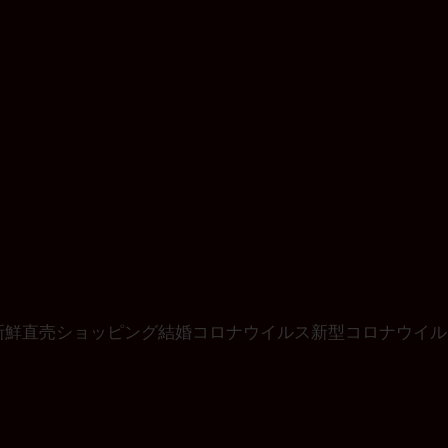
新鮮
直売
ショッピング
結婚
コロナウイルス
新型コロナウイル