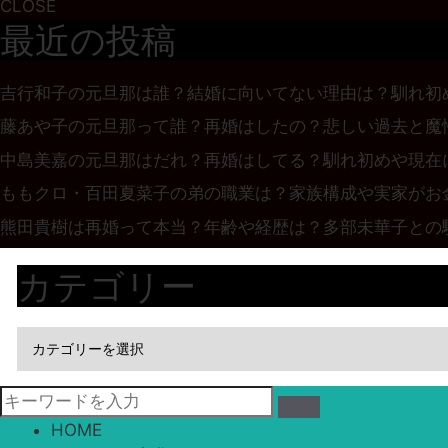
CLOSE
最近の投稿
吉行和子の元旦那は誰？結婚に向いてない理由は？馴れ初
藤あや子の元旦那って誰？再婚はしたの？悲しい過去と魔
中島美嘉の元旦那はだれ？再婚はしてる？馴れ初めや現在
ももクロ・百田夏菜子の弟の職業は？家族構成や実家がお
熊田貴樹は再婚って本当？年齢や経歴は？多部未華子との
カテゴリー
HOME