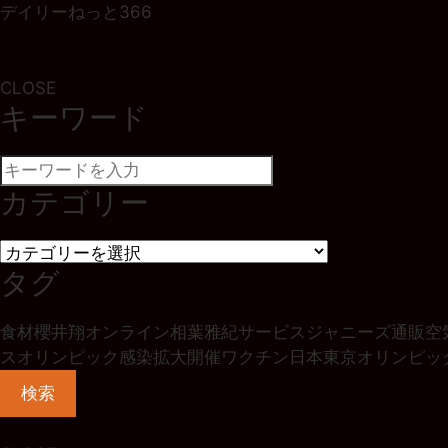
デイリーねっと366
CLOSE
キーワード
カテゴリー
タグ
食材
櫻井翔
オンライン
相葉雅紀
サービス
ジャニーズ
通販
空
ス
オリンピック
感染拡大
開催
ワクチン
日本
東京オリンピッ
検索