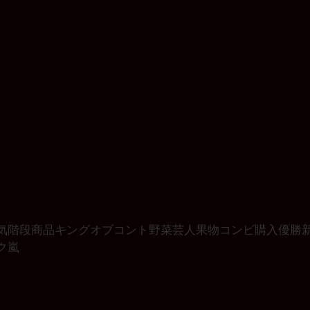
気階段
商品
キングオブコント
野菜
芸人
果物
コンビ
購入
優勝
ク
嵐