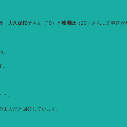
優、
大久保桜子
さん（19）と
岐洲匠
（20）さんに文春砲が
ね。
す。
・・。
の１人だと回答しています。