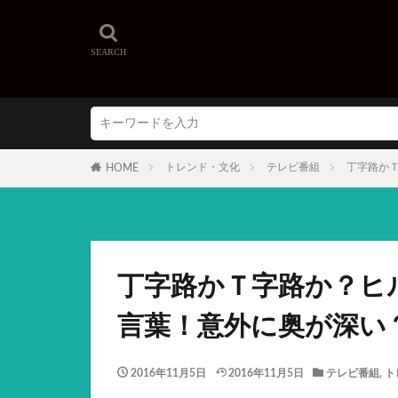
トレンド・文化
テレビ番組
丁字路か
HOME
丁字路かＴ字路か？ヒ
言葉！意外に奥が深い
2016年11月5日
2016年11月5日
テレビ番組
,
ト