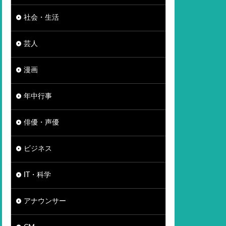
社会・生活
芸人
漫画
年中行事
俳優・声優
ビジネス
IT・科学
アナウンサー