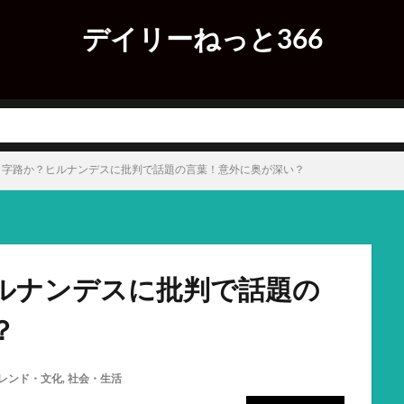
デイリーねっと366
Ｔ字路か？ヒルナンデスに批判で話題の言葉！意外に奥が深い？
ルナンデスに批判で話題の
？
レンド・文化
,
社会・生活